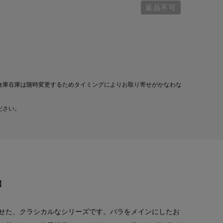
返品不可
倉庫在庫は随時変更するためタイミングによりお取り寄せがかなわな
ださい。
】
せた、クラシカルなシリーズです。バラをメインにしたお