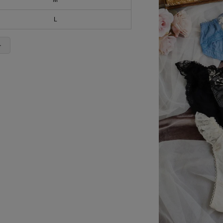
M
L
＞