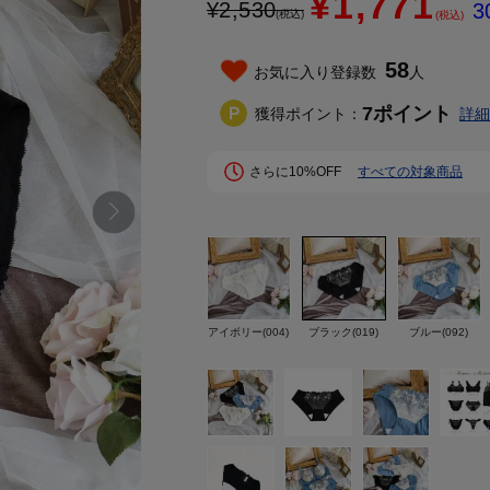
¥1,771
¥
2,530
3
(税込)
(税込)
58
お気に入り登録数
人
7
ポイント
獲得ポイント：
詳細
さらに10%OFF
すべての対象商品
アイボリー(004)
ブラック(019)
ブルー(092)