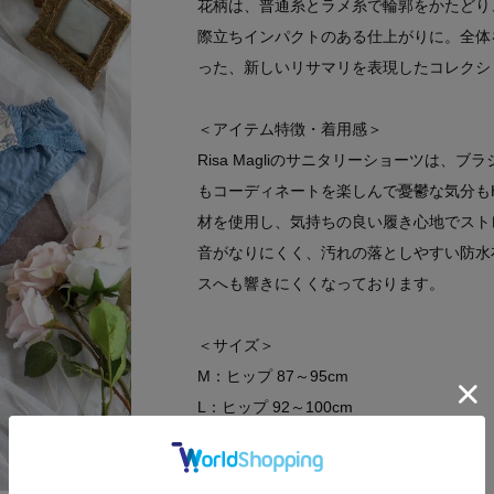
花柄は、普通糸とラメ糸で輪郭をかたどり
際立ちインパクトのある仕上がりに。全体
った、新しいリサマリを表現したコレクシ
＜アイテム特徴・着用感＞
Risa Magliのサニタリーショーツは
もコーディネートを楽しんで憂鬱な気分も
材を使用し、気持ちの良い履き心地でスト
音がなりにくく、汚れの落としやすい防水
スへも響きにくくなっております。
＜サイズ＞
M：ヒップ 87～95cm
L：ヒップ 92～100cm
＜商品仕様＞