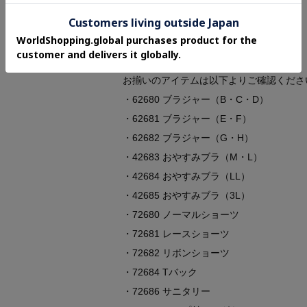
・バック部分伸縮性：あり
・クロッチ部分防水布使用
＜関連アイテム＞
お揃いのアイテムは以下よりご確認くださ
・62680 ブラジャー（B・C・D）
・62681 ブラジャー（E・F）
・62682 ブラジャー（G・H）
・42683 おやすみブラ（M・L）
・42684 おやすみブラ（LL）
・42685 おやすみブラ（3L）
・72680 ノーマルショーツ
・72681 レースショーツ
・72682 リボンショーツ
・72684 Tバック
・72686 サニタリー