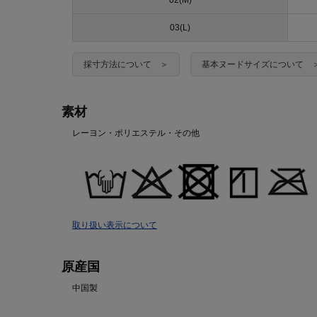
02(M)
03(L)
採寸方法について ＞
基本ヌードサイズについて 
素材
レーヨン・ポリエステル・その他
取り扱い表示について
原産国
中国製