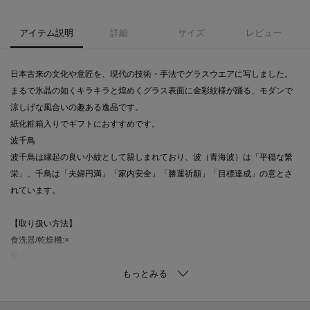
アイテム説明
詳細
サイズ
レビュー
日本古来の文化や意匠を、現代の技術・手法でグラスウエアに写しました。
まるで氷晶の如くキラキラと煌めくグラス表面に金彩紋様が踊る、モダンで
涼しげな風合いの趣ある逸品です。
紙化粧箱入りでギフトにおすすめです。
波千鳥
波千鳥は縁起の良い小紋として親しまれており、波（青海波）は「平穏な繁
栄」、千鳥は「夫婦円満」「家内安全」「勝運祈願」「目標達成」の意とさ
れています。
【取り扱い方法】
食洗器/乾燥機:×
電子レンジ:×
オーブン:×
対応熱源:--
耐熱/耐冷温度:非耐熱非耐冷