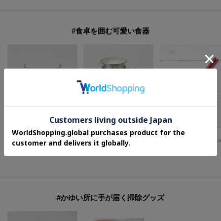
#食卓を囲む可愛い食器
212 KITCHEN STORE
212 KITCHEN STORE
one'sterrace
ダイヤグラス ブルー
耐熱ガラス製 ティーサーバー my POT
◆究極のすべらない箸 23c
¥
1,650
¥
4,400
¥
1,100
#かゆい所に手が届く掃除グッズ