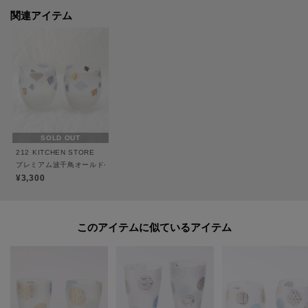
その他:--
関連アイテム
【主な製品仕様】
重量:220g
容量:100ml
※照明の関係により、実際よりも色味が違って見える場合があります。ま
SOLD OUT
た、パソコン・スマートフォンなどの環境により、若干製品と画像のカラー
212 KITCHEN STORE
が異なる場合もございます。
プレミアム波千鳥オールドペアセット
¥3,300
このアイテムに似ているアイテム