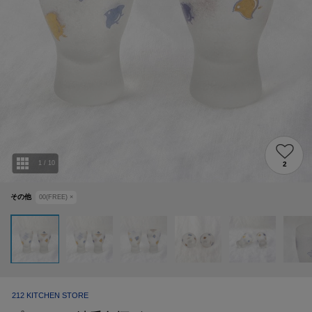
1
/
10
2
その他
00(FREE)
×
212 KITCHEN STORE