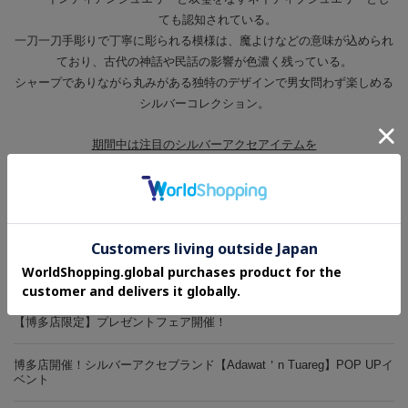
ても認知されている。
一刀一刀手彫りで丁寧に彫られる模様は、魔よけなどの意味が込められ
ており、古代の神話や民話の影響が色濃く残っている。
シャープでありながら丸みがある独特のデザインで男女問わず楽しめる
シルバーコレクション。
期間中は注目のシルバーアクセアイテムを
多数ご用意しております。
是非店頭に遊びにいらしてください！
最新NEWS
レビューを書いて【MAX1,000ポイント】GET！
【博多店限定】プレゼントフェア開催！
博多店開催！シルバーアクセブランド【Adawat＇n Tuareg】POP UPイ
ベント