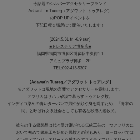
今話題のシルバーアクセサリーブランド
Adawat＇n Tuareg（アダワット トゥアレグ）
のPOP UPイベントを
下記日程＆場所にて開催いたします！
[2024.5.31 fri -6.9 sun]
■ドレステリア博多店■
福岡県福岡市博多区博多駅中央街1-1
アミュプラザ博多 2F
TEL:092-413-5307
【Adawat'n Tuareg／アダワット トゥアレグ】
※アダワットは現地の言葉でアクセサリーを意味します。
アフリカはサハラ砂漠で暮らすトゥアレグ族。
インディゴ染めの青いターバンで男性が顔や身を隠すため、「青衣の
民」と呼ばれ女系社会としても有名な砂漠の遊牧民。
彼らの作る銀製品は代々受け継がれる伝統工芸の一つアフリカに
おいて初めて銀細工を始めた民族との説もあり、ヨーロッパでは
インディアンジュエリーと双璧をなすネイティブジュエリーとし