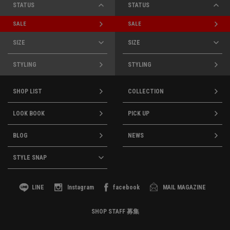
STATUS
STATUS
SALE
SALE
SIZE
SIZE
STYLING
STYLING
SHOP LIST
COLLECTION
LOOK BOOK
PICK UP
BLOG
NEWS
STYLE SNAP
LINE
Instagram
facebook
MAIL MAGAZINE
SHOP STAFF 募集