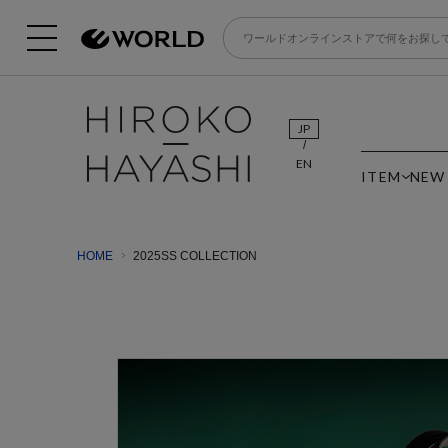
JP
EN
ITEM
NEW
HOME
2025SS COLLECTION