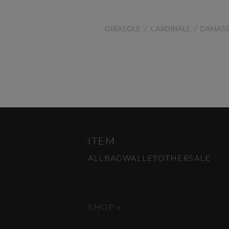
GIRASOLE
CARDINALE
DAMAS
ITEM
ALL
BAG
WALLET
OTHER
SALE
SHOP