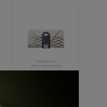
GRATA
-
Wallet(185×95)