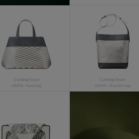
GRATA
-
Hand bag
GRATA
-
Shoulder bag