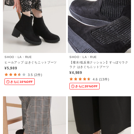
SHOO・LA・RUE
SHOO・LA・RUE
ヒールアップ はきぐちニットブーツ
【撥水/低反発クッション】すっぽりラク
ラク はきぐちニットブーツ
¥5,989
¥4,989
3.5 (2件)
4.6 (13件)
さらに10%OFF
さらに20%OFF