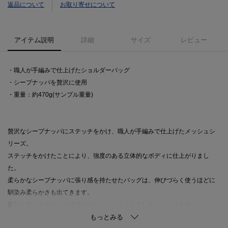
返品について
お取り寄せについて
アイテム説明
詳細
サイズ
レビュー
・職人が手編みで仕上げたショルダーバッグ
・シープナッパを贅沢に使用
・重量：約470g(サンプル重量)
贅沢なシープナッパにステッチをかけ、職人が手編みで仕上げたメッシュシ
リーズ。
ステッチをかけたことにより、強度のある立体的なボディに仕上がりまし
た。
柔らかなシープナッパに張り感を持たせたバッグは、伸びづらく使うほどに
馴染み柔らかさも出てきます。
素材を楽しめる大人の洗練されたメッシュをお楽しみいただけます。
華奢なショルダーバッグは、別売りのボルトをお使いいただくとワードロー