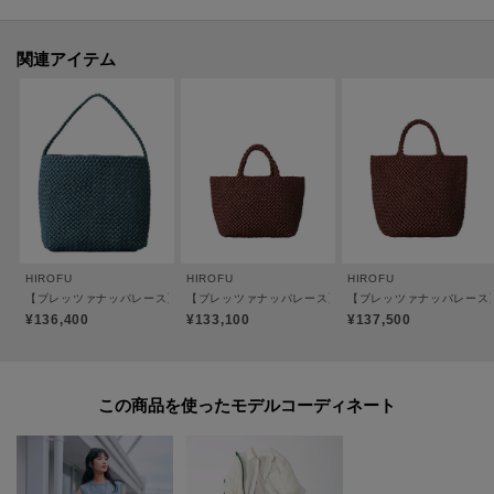
ブに合わせ、ショルダーの長さを変えて楽しんでいただけます。
●ポケット：なし
関連アイテム
●裏地：なし
※内側には取り外し可能なボトムパーツがついています。
【おすすめのご使用シーン】
スマートフォンやミニ財布などの必需品を入れて、普段使いのワンマイルバ
ッグとして。
ワンピースに合わせてリゾートスタイルや、シャツやデニムと合わせて旅行
などアクティブなシーンにもおすすめです。
HIROFU
HIROFU
HIROFU
【ブレッツァナッパレース】レザーメッシュショルダーバッグ S 本革（商品番号：P25-3
【ブレッツァナッパレース】レザーメッシュトートバッグ S 
【ブレッツァナッパレース】
¥136,400
¥133,100
¥137,500
【素材】
[シープナッパ]
きめ細やかでなめらかな質感が特徴。
この商品を使った
柔らかな革にステッチをかけ、張りや強度を持たせています。