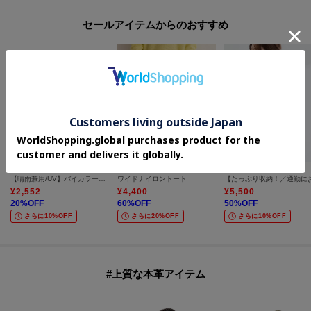
セールアイテムからのおすすめ
one'sterrace
UNTITLED
Reflect
【晴雨兼用/UV】バイカラーパイピング 長傘
ワイドナイロントート
¥
2,552
¥
4,400
¥
5,500
20
%OFF
60
%OFF
50
%OFF
さらに10%OFF
さらに20%OFF
さらに10%OFF
#上質な本革アイテム