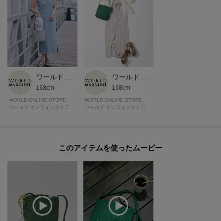
【グループについて】
職人の高い技術が光るメッシュのシリーズ、「ブレッツァ」。
「ブレッツァナッパレース」は贅沢なシープナッパをロープ状にし、ハンド
ルからボディまで一続きに編み上げられているためサイドに接ぎがなく立体
的。
シンプルながら凛とした存在感を放ちます。
ワールド マガジン
ワールド マガジン
※細いテープ状の革が編み込まれたバッグの為、表面に凹凸があり、摩擦の
168cm
168cm
影響を受けやすい傾向があります。
WORLD ONLINE STORE
WORLD ONLINE STORE
ワールド オンラインストア
ワールド オンラインストア
特にハンドル部分では手指が触れる為、汗の付着、手指用消毒剤やハンドク
リーム、アルコールを含む化粧品等が付着し摩擦を継続的に受けることで色
落ちや剥離につながる可能性がありますのでご注意ください。
このアイテムを使ったムービー
※商品ご購入時にお渡しするお買上げ証明書にお取り扱い上のご注意とお手
入れについての表示がございますのでよくお読みください。
※照明の関係により、実際よりも色味が違って見える場合があります。ま
た、パソコン・スマートフォンなどの環境により、若干製品と画像のカラー