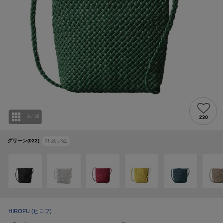
8
/
36
230
グリーン(022)
01
残り
3
点
HIROFU
(ヒロフ)