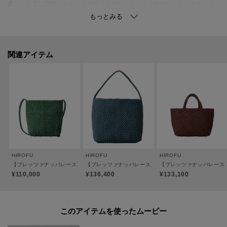
柔らかな革に芯材とステッチで張りを持たせることで伸びにくく、使うほど
に馴染みます。
装飾を省いたシンプルなデザインだからこそ、素材の良さを存分にお楽しみ
いただける、大人の洗練されたメッシュシリーズです。
関連アイテム
●ポケット：なし
●裏地：なし
※内側には取り外し可能なボトムパーツがついています。
【おすすめのご使用シーン】
スマートフォンやミニ財布などの必需品を入れて、普段使いのワンマイルバ
ッグとして。
HIROFU
HIROFU
HIROFU
ワンピースに合わせてリゾートスタイルや、シャツやデニムと合わせて旅行
【ブレッツァナッパレース】レザーメッシュショルダーバッグ S 本革（商品番号：P25-3
【ブレッツァナッパレース】レザーメッシュショルダーバッグ 
【ブレッツァナッパレース】
などアクティブなシーンにもおすすめです。
¥110,000
¥136,400
¥133,100
【素材】
このアイテムを使ったムービー
[シープナッパ]
きめ細やかでなめらかな質感が特徴。