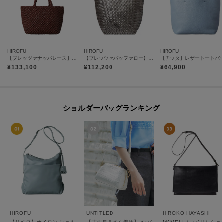
HIROFU
HIROFU
HIROFU
【ブレッツァナッパレース】レザーメッシュトートバッグ S 本革（商品番号：P25-31006）
【ブレッツァバッファロー】レザーメッシュトートバッグ M 本革 ステッチ メタリック（商品番号：P25-36413）
¥
133,100
¥
112,200
¥
64,900
ショルダーバッグランキング
HIROFU
UNTITLED
HIROKO HAYASHI
【リベロ】ナイロン ショルダーバッグ M（商品番号：P25-39508）
【古畑星夏さん着用】メッシュミニショルダー
MAMELI（マメリ）シ