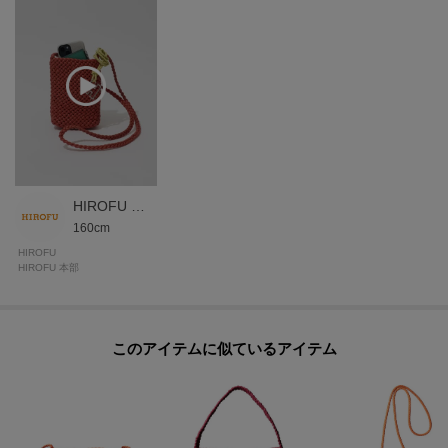
柔らかな革にステッチをかけ、張りや強度を持たせています。
【グループについて】
職人の高い技術が光るメッシュのシリーズ、「ブレッツァ」。
「ブレッツァナッパレース」は贅沢なシープナッパをロープ状にし、ハンド
ルからボディまで一続きに編み上げられているためサイドに接ぎがなく立体
的。
シンプルながら凛とした存在感を放ちます。
HIROFU 本部スタッフ
160cm
※細いテープ状の革が編み込まれたバッグの為、表面に凹凸があり、摩擦の
HIROFU
影響を受けやすい傾向があります。
HIROFU 本部
特にハンドル部分では手指が触れる為、汗の付着、手指用消毒剤やハンドク
リーム、アルコールを含む化粧品等が付着し摩擦を継続的に受けることで色
落ちや剥離につながる可能性がありますのでご注意ください。
このアイテムに似ているアイテム
※商品ご購入時にお渡しするお買上げ証明書にお取り扱い上のご注意とお手
入れについての表示がございますのでよくお読みください。