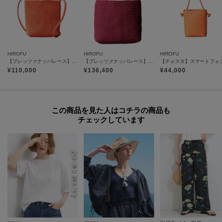
【気になるアイテムは『お気に入り登録』がおすすめです】
〈お気に入り登録とは〉
オンラインサイトの各アイテムにある「ハートマーク」をクリックして簡単
に追加できます！
HIROFU
HIROFU
HIROFU
お気に入りアイテムが、在庫残りわずか・再入荷などキャンペーン対象にな
【ブレッツァナッパレース】レザーメッシュショルダーバッグ S 本革（商品番号：P25-31004）
【ブレッツァナッパレース】レザーメッシュショルダーバッグ S 本革（商品番号：P25-31005）
¥
110,000
¥
136,400
¥
44,000
った場合にお知らせいたします。
※照明の関係により、実際よりも色味が違って見える場合があります。ま
た、パソコン・スマートフォンなどの環境により、若干製品と画像のカラー
この商品を見た人はコチラの商品も
チェックしています
が異なる場合もございます。
モデル情報：身長168cm B76 W58 H86