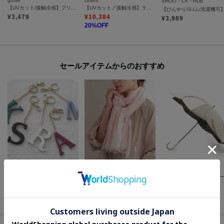
grove
cloenc
SHOO・LA・RUE
【UVカット/接触冷感】プリントアソート5分袖Tシャツ
【UVカット／接触冷感】ラッシュガード ギャザーフードパーカー
¥
3,479
¥
10,384
¥
3,989
20
%OFF
セールアイテムからのおすすめ
UNTITLED
UNTITLED
one'sterrace
【MILOS】別注アルファベットチャーム
コットンリネンストール
¥
2,475
¥
3,564
¥
2,552
50
%OFF
60
%OFF
20
%OFF