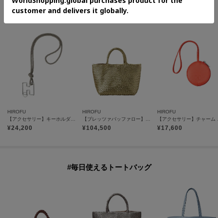
#上質な本革アイテム
HIROFU
HIROFU
HIROFU
【アクセサリー】キーホルダー ストラップ レザー 本革（商品番号：P25-65510）
【ブレッツァバッファロー】レザーメッシュトートバッグ S 本革 ステッチ メタリック（商品番号：P25-36416）
【アクセサリー
¥
24,200
¥
104,500
¥
17,600
#毎日使えるトートバッグ