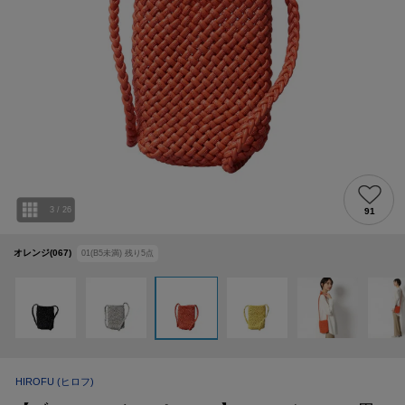
3
/
26
91
オレンジ(067)
01(B5未満)
残り
5
点
HIROFU
(ヒロフ)