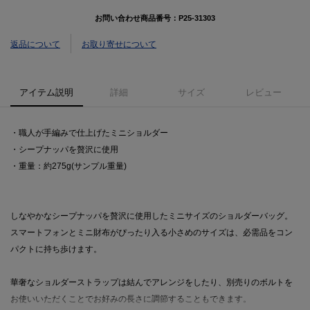
お問い合わせ商品番号：
P25-31303
返品について
お取り寄せについて
アイテム説明
詳細
サイズ
レビュー
・職人が手編みで仕上げたミニショルダー
・シープナッパを贅沢に使用
・重量：約275g(サンプル重量)
しなやかなシープナッパを贅沢に使用したミニサイズのショルダーバッグ。
スマートフォンとミニ財布がぴったり入る小さめのサイズは、必需品をコン
パクトに持ち歩けます。
華奢なショルダーストラップは結んでアレンジをしたり、別売りのボルトを
お使いいただくことでお好みの長さに調節することもできます。