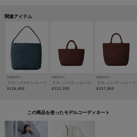
ブに合わせ、ショルダーの長さを変えて楽しんでいただけます。
●ポケット：なし
関連アイテム
●裏地：なし
※内側には取り外し可能なボトムパーツがついています。
【おすすめのご使用シーン】
スマートフォンやミニ財布などの必需品を入れて、普段使いのワンマイルバ
ッグとして。
ワンピースに合わせてリゾートスタイルや、シャツやデニムと合わせて旅行
などアクティブなシーンにもおすすめです。
HIROFU
HIROFU
HIROFU
【ブレッツァナッパレース】レザーメッシュショルダーバッグ S 本革（商品番号：P25-3
【ブレッツァナッパレース】レザーメッシュトートバッグ S 
【ブレッツァナッパレース】
¥136,400
¥133,100
¥137,500
【素材】
[シープナッパ]
きめ細やかでなめらかな質感が特徴。
この商品を使った
柔らかな革にステッチをかけ、張りや強度を持たせています。