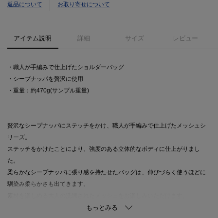
返品について
お取り寄せについて
アイテム説明
詳細
サイズ
レビュー
・職人が手編みで仕上げたショルダーバッグ
・シープナッパを贅沢に使用
・重量：約470g(サンプル重量)
贅沢なシープナッパにステッチをかけ、職人が手編みで仕上げたメッシュシ
リーズ。
ステッチをかけたことにより、強度のある立体的なボディに仕上がりまし
た。
柔らかなシープナッパに張り感を持たせたバッグは、伸びづらく使うほどに
馴染み柔らかさも出てきます。
素材を楽しめる大人の洗練されたメッシュをお楽しみいただけます。
華奢なショルダーバッグは、別売りのボルトをお使いいただくとワードロー