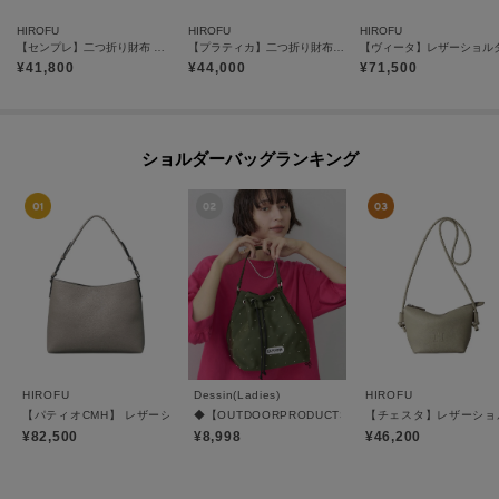
HIROFU
HIROFU
HIROFU
【センプレ】二つ折り財布 レザー ウォレット 本革（商品番号：P25-50704）
【プラティカ】二つ折り財布 レザー コンパクト ウォレット 本革（商品番号：P25-50805）
¥
41,800
¥
44,000
¥
71,500
ショルダーバッグランキング
HIROFU
Dessin(Ladies)
HIROFU
【パティオCMH】 レザーショルダーバッグ M 本革 ビジネスバッグ（商品番号：P25-35
◆【OUTDOORPRODUCTS別注】スタッズ巾着バッグ
【チェスタ】レザーショルダ
¥82,500
¥8,998
¥46,200