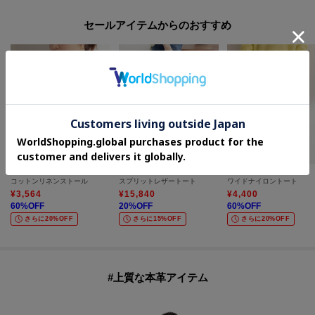
セールアイテムからのおすすめ
UNTITLED
UNTITLED
UNTITLED
コットンリネンストール
スプリットレザートート
ワイドナイロントート
¥
3,564
¥
15,840
¥
4,400
60
%OFF
20
%OFF
60
%OFF
さらに20%OFF
さらに15%OFF
さらに20%OFF
#上質な本革アイテム