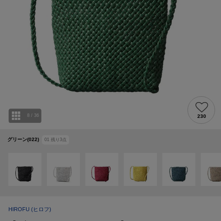
8
/
36
230
グリーン(022)
01
残り
3
点
HIROFU
(ヒロフ)