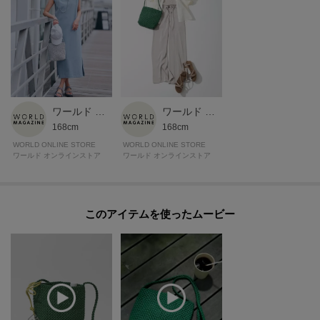
【グループについて】
職人の高い技術が光るメッシュのシリーズ、「ブレッツァ」。
「ブレッツァナッパレース」は贅沢なシープナッパをロープ状にし、ハンド
ルからボディまで一続きに編み上げられているためサイドに接ぎがなく立体
的。
シンプルながら凛とした存在感を放ちます。
ワールド マガジン
ワールド マガジン
※細いテープ状の革が編み込まれたバッグの為、表面に凹凸があり、摩擦の
168cm
168cm
影響を受けやすい傾向があります。
WORLD ONLINE STORE
WORLD ONLINE STORE
ワールド オンラインストア
ワールド オンラインストア
特にハンドル部分では手指が触れる為、汗の付着、手指用消毒剤やハンドク
リーム、アルコールを含む化粧品等が付着し摩擦を継続的に受けることで色
落ちや剥離につながる可能性がありますのでご注意ください。
このアイテムを使ったムービー
※商品ご購入時にお渡しするお買上げ証明書にお取り扱い上のご注意とお手
入れについての表示がございますのでよくお読みください。
※照明の関係により、実際よりも色味が違って見える場合があります。ま
た、パソコン・スマートフォンなどの環境により、若干製品と画像のカラー