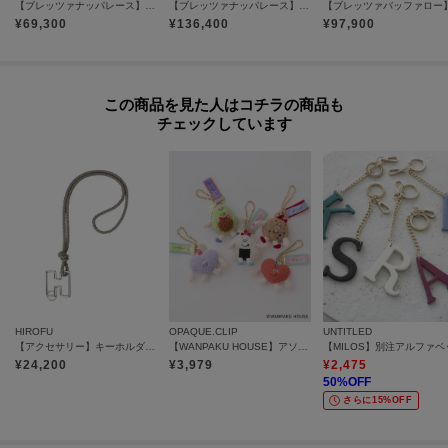
【ブレッツァナッパレース】スマートフォン用ミニレザーショルダーバッグ S 本革（商品番号：P25-31303）
【ブレッツァナッパレース】レザーメッシュショルダーバッグ S 本革（商品番号：P25-31005）
¥
69,300
¥
136,400
¥
97,900
この商品を見た人はコチラの商品も
チェックしています
HIROFU
OPAQUE.CLIP
UNTITLED
【アクセサリー】キーホルダー ストラップ レザー 本革（商品番号：P25-65510）
【WANPAKU HOUSE】アソートパペットチャーム
¥
24,200
¥
3,979
¥
2,475
50
%OFF
さらに15%OFF