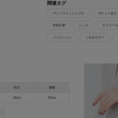
関連タグ
マシンウォッシャブル
ポケットあり
学校行事
シック
デイリーカ
バックシャン
くすみカラー
裄丈
裾幅
36cm
55cm
＞