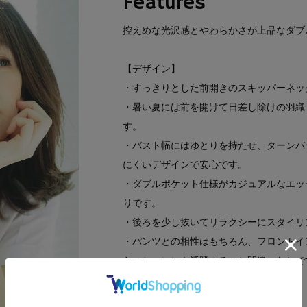
Features
控えめな光沢感とやわらかさが上品なダブ
【デザイン】
・すっきりとした前開きのスキッパーネッ
・暑い夏には前を開けて日差し除けの羽織
す。
・バスト幅にはゆとりを持たせ、ターンバ
にくいデザインで安心です。
・ダブルポケット仕様がカジュアルなエッ
りです。
・後ろを少し抜いてリラクシーにスタイリ
・パンツとの相性はもちろん、フロントイ
らのシーンにも活躍すること間違いなしで
【素材】