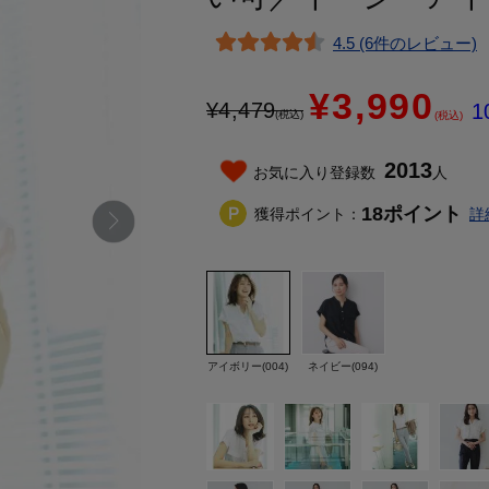
4.5 (6件のレビュー)
¥3,990
¥
4,479
1
(税込)
(税込)
2013
お気に入り登録数
人
18
ポイント
獲得ポイント：
詳
アイボリー(004)
ネイビー(094)