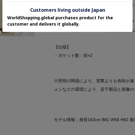
・表面にフィブリル加工を施したポリエス
抑えています。
・程よい表面感はオフィススタイルにもマ
・マシンウォッシャブル対応で、お手入れ
【仕様】
・ポケット数：前×2
※照明の関係により、実際よりも色味が違
ォンなどの環境により、若干製品と画像の
モデル情報：身長163cm B81 W56 H82