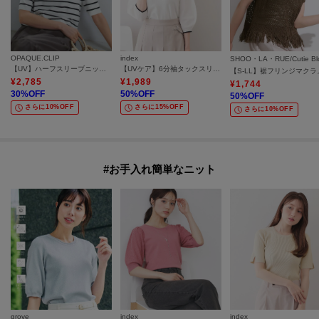
OPAQUE.CLIP
index
【UV】ハーフスリーブニット／オーガニックコットン混《洗濯機OK》
【UVケア】6分袖タックスリーブニット《洗濯機OK／XS～LL／9col》
¥
2,785
¥
1,989
¥
1,744
30
%OFF
50
%OFF
50
%OFF
さらに10%OFF
さらに15%OFF
さらに10%OFF
#お手入れ簡単なニット
grove
index
index