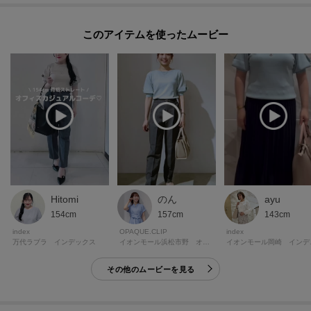
このアイテムを使ったムービー
Hitomi
のん
ayu
154cm
157cm
143cm
index
OPAQUE.CLIP
index
万代ラブラ インデックス
イオンモール浜松市野 オペーク・ドット・クリップ
イオン
その他のムービーを見る