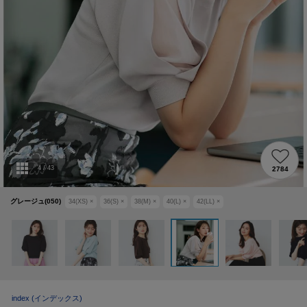
4
/
43
2784
グレージュ(050)
34(XS)
×
36(S)
×
38(M)
×
40(L)
×
42(LL)
×
index
(インデックス)