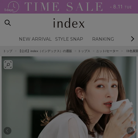
NEW ARRIVAL
STYLE SNAP
RANKING
BL
トップ
【公式】index（インデックス）の通販
トップス
ニット/セーター
《6色展