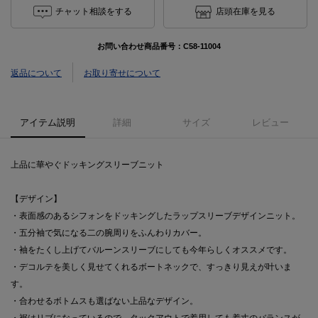
チャット相談をする
店頭在庫を見る
お問い合わせ商品番号：
C58-11004
返品について
お取り寄せについて
アイテム説明
詳細
サイズ
レビュー
上品に華やぐドッキングスリーブニット
【デザイン】
・表面感のあるシフォンをドッキングしたラップスリーブデザインニット。
・五分袖で気になる二の腕周りをふんわりカバー。
・袖をたくし上げてバルーンスリーブにしても今年らしくオススメです。
・デコルテを美しく見せてくれるボートネックで、すっきり見えが叶いま
す。
・合わせるボトムスも選ばない上品なデザイン。
・裾はリブになっているので、タックアウトで着用しても着丈のバランスが