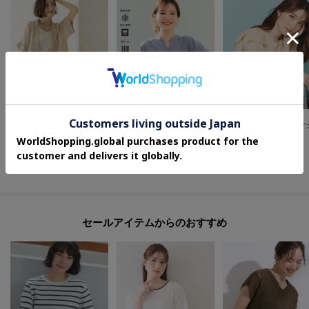
OPAQUE.CLIP
index
index
メッシュテーラードジャケット【洗濯機OK】
【接触冷感／吸水速乾】タックスキッパーブラウス《防シワ／イージーアイロン／洗濯機OK／9col》
¥
6,930
¥
3,979
¥
3,630
30
%OFF
40
%OFF
さらに10%OFF
さらに20%OFF
セールアイテムからのおすすめ