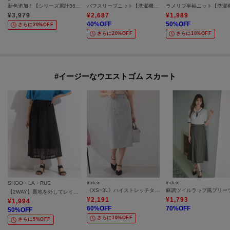
新色追加！【シリーズ累計36万枚/UVカット・ひんやり・洗濯機OK】やわらかドライタッチ 五分袖ニット
パフスリーブニット【洗濯機洗い可】
¥
3,979
¥
2,687
¥
1,989
40
%OFF
50
%OFF
さらに20%OFF
さらに20%OFF
さらに10%OFF
#イージーなウエストゴム スカート
index
index
SHOO・LA・RUE
《XS~3L》ハイストレッチタイトスカート【洗濯機OK】
【2WAY】裏地を外してレイヤードにも! レース調スカート
¥
2,191
¥
1,793
¥
1,994
60
%OFF
70
%OFF
50
%OFF
さらに10%OFF
さらに5%OFF