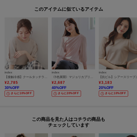
このアイテムに似ているアイテム
index
index
index
【接触冷感】クールタッチラップスリーブニット《UVケア／洗濯機OK／XS～3L／9col》
《5色展開》マジョリカプリーツスリーブニット【洗濯機洗い可】
¥
2,785
¥
2,687
¥
3,183
30
%OFF
40
%OFF
20
%OFF
さらに10%OFF
さらに20%OFF
さらに10%OFF
この商品を見た人はコチラの商品も
チェックしています