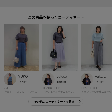
この商品を使った
yuka.a
yuka.a
YUKO
159cm
159cm
155cm
OPAQUE.CLIP
OPAQUE.CLIP
index
イオンモール千葉ニュータウン オペーク・ドット・クリップ
イオンモー
豊田Ｔ－ＦＡＣＥ インデックス
その他のコーディネートを見る