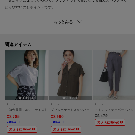
とりやすいのもポイントです。
【素材】
・レーヨンとナイロンをブレンドした糸を使用。
・肌離れの良いドライタッチな素材で、接触冷感機能がついているので清涼
感があります。
関連アイテム
・もっちりと肉感があり、一枚で着用しても安心。
・マシンウォッシャブルニットなのでお手入れらくちん。これからの時期に
最適なニット素材です。
※照明の関係により、実際よりも色味が違って見える場合があります。ま
た、パソコン・スマートフォンなどの環境により、若干製品と画像のカラー
SOLD OUT
SOLD OUT
が異なる場合もございます。
index
index
index
《8色展開／XS-LLサイズ》タックパフスリーブブラウス【洗濯機洗い可／吸水速乾／
ダブルポケットスキッパーブラウス【洗濯機洗い可／イー
ストレッチテーパードパン
¥5,479
¥2,785
¥3,990
30%OFF
10%OFF
さらに50%OFF
モデル情報：身長163cm B81 W56 H82 着用サイズ：38（M）
さらに10%OFF
さらに10%OFF