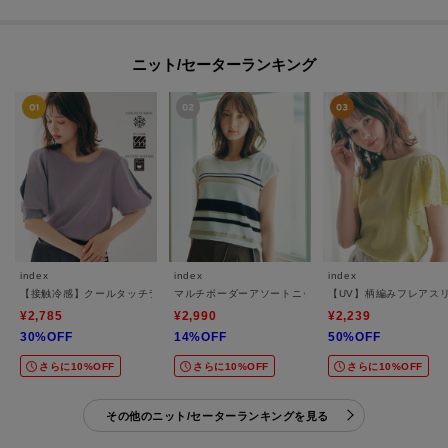
ニット/セーターランキング
index
index
index
【接触冷感】クールタッチラップスリーブニット《UVケア／洗濯機OK／XS～3L／9col
マルチボーダーアソートニット【洗濯機OK／抗ピリング
【UV】柄編みフレアス
¥2,785
¥2,990
¥2,239
30%OFF
14%OFF
50%OFF
さらに10%OFF
さらに10%OFF
さらに10%OFF
その他のニット/セーターランキングを見る