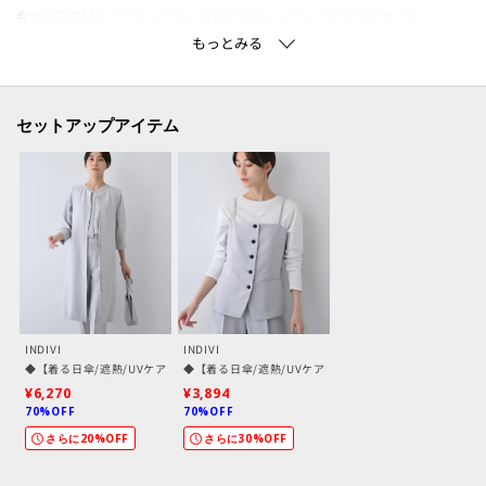
今年は同素材のベアトップスと合わせたセットアップがおすすめです。
日常の中で気負わずに着られるカジュアルなダブルジャケットはお洒落の幅を
広げてくれます。
羽織るだけでお洒落見えするのでTシャツやブラウス等どんなアイテムとも好
相性です。
セットアップアイテム
同素材のパンツやスカート合わせはもちろん、ワンピースの上に軽く羽織る
スタイルもおすすめです。
【セットアップアイテム】
セットアップとして着用いただける下記のアイテムをご用意しています。
テーラードカラージャケット：127－42300
ダブルジャケット：127－42302
INDIVI
INDIVI
ジレジャケット：127－42305
◆【着る日傘/遮熱/UVケア】ロングジレジャケット
◆【着る日傘/遮熱/UVケア】ビスチェ風キャミトップス
テーパードパンツ：127－62306
¥6,270
¥3,894
ワイドパンツ：127－62102
70%OFF
70%OFF
ストレートスカート：127－72101
さらに20%OFF
さらに30%OFF
ブラウス：127－82311
キャミトップス：127－82312