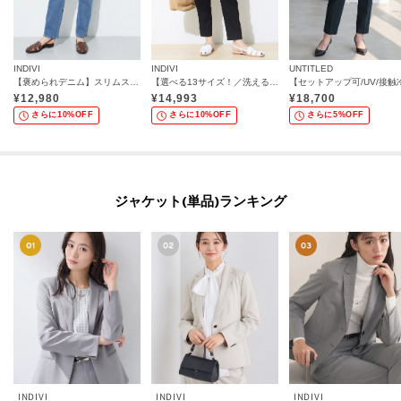
INDIVI
INDIVI
UNTITLED
【褒められデニム】スリムストレート デニムパンツ
【選べる13サイズ！／洗える】ウエストゴムタックテーパード褒められパンツ
¥
12,980
¥
14,993
¥
18,700
さらに10%OFF
さらに10%OFF
さらに5%OFF
ジャケット(単品)ランキング
INDIVI
INDIVI
INDIVI