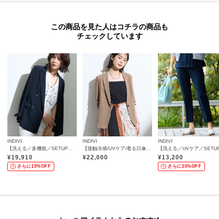
この商品を見た人はコチラの商品も
チェックしています
INDIVI
INDIVI
INDIVI
【洗える／多機能／SETUP可】着る日傘ダブルジャケット
【接触冷感/UVケア/着る日傘】 テーラードジャケット
¥
19,910
¥
22,000
¥
13,200
さらに15%OFF
さらに20%OFF