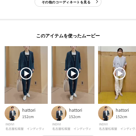
-・-・-・-・-・-・-・-・-・-・-・-・-・-・-・-・-・-・-・-・-・-
その他のコーディネートを見る
■気になるアイテムは『お気に入り登録』がおすすめです！■
[お気に入り登録とは？]
オンラインサイトの各アイテムにある「ハートマーク」を
このアイテムを使ったムービー
クリックして簡単に追加できます！
[おすすめPOINT]
お得な情報をGETできます！！
POINT.1
再入荷通知や、値下げ情報・在庫状況をメルマガにてお知らせ♪
POINT.2
マイページでお気に入り一覧をチェックでき、
hattori
hattori
hattori
自分だけのお買い物リストがつくれる♪
152cm
152cm
152cm
-・-・-・-・-・-・-・-・-・-・-・-・-・-・-・-・-・-・-・-・-・-
INDIVI
INDIVI
INDIVI
名古屋松坂屋 インディヴィ
名古屋松坂屋 インディヴィ
名古屋松坂屋 インディヴ