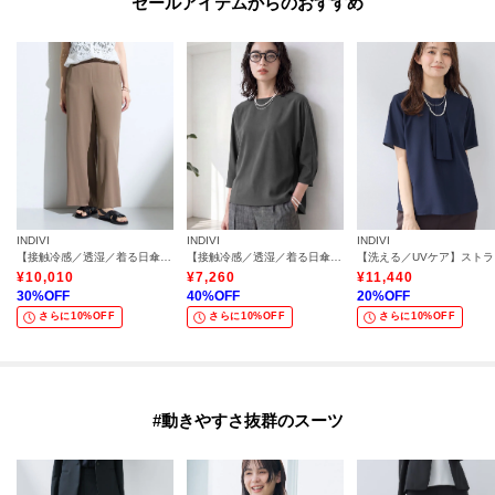
セールアイテムからのおすすめ
INDIVI
INDIVI
INDIVI
【接触冷感／透湿／着る日傘】イージーワイドパンツ
【接触冷感／透湿／着る日傘】ドルマントップス
【洗え
¥
10,010
¥
7,260
¥
11,440
30
%OFF
40
%OFF
20
%OFF
さらに10%OFF
さらに10%OFF
さらに10%OFF
#動きやすさ抜群のスーツ