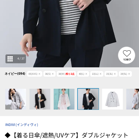
4
/
37
1387
ネイビー(094)
05(XXS)
×
36(S)
×
38(M)
残り
2
点
40(L)
×
13(LL)
×
15(3L)
×
19(5L)
×
INDIVI
(インディヴィ)
◆【着る日傘/遮熱/UVケア】ダブルジャケット