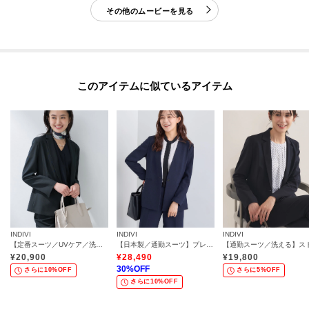
※照明の関係により、実際よりも色味が違って見える場合があります。また、
その他のムービーを見る
パソコン・スマートフォンなどの環境により、若干製品と画像のカラーが異
なる場合もございます。
【生地詳細】
このアイテムに似ているアイテム
透け感：ややあり
伸縮性：ややあり
生地の厚み：普通
裏地：なし
洗濯方法：洗濯機洗い可
INDIVI
INDIVI
INDIVI
モデル情報：身長168cm B74 W58 H84 着用サイズ：38（M）
【定番スーツ／UVケア／洗える】ウール調テーラードジャケット
【日本製／通勤スーツ】プレシャスドビー ノーカラージャケット
¥
20,900
¥
28,490
¥
19,800
30
%OFF
さらに10%OFF
さらに5%OFF
さらに10%OFF