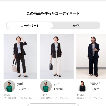
【素材ポイント】
この商品を使った
適度な落ち感を持ったヴィンテージ感のあるナチュラルな表情が特徴の素材
になります。
モデル
コーディネート
適度なストレッチ性を持ったリラクシーな着心地に、
シワになりづらいイージーケア性／遮熱性／UVケア性／吸水速乾性／接触冷
感性も兼ね備えた素材になっております。
【仕様】
・ポケット数：横×2
・裏地なし
※この製品は、太陽光線中の紫外線（UV）を通しにくくします。この効果は
永久的ではありません。
yuri
yuri
YUKARI
※この製品は、吸水速乾効果のある素材を使用しています。この効果は永久
170cm
170cm
163cm
的ではありません。
INDIVI
INDIVI
INDIVI
立川伊勢丹 インディヴィ
立川伊勢丹 インディヴィ
神戸大丸 インディヴィ