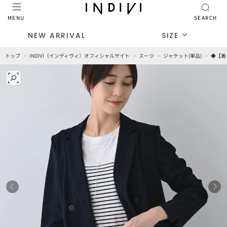
MENU
SEARCH
NEW ARRIVAL
SIZE
トップ
INDIVI（インディヴィ）オフィシャルサイト
スーツ
ジャケット(単品)
◆【着