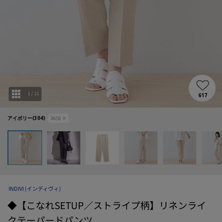
1
/
21
617
アイボリー(304)
36(S)
×
INDIVI
(インディヴィ)
◆【こなれSETUP／ストライプ柄】リネンライ
クテーパードパンツ