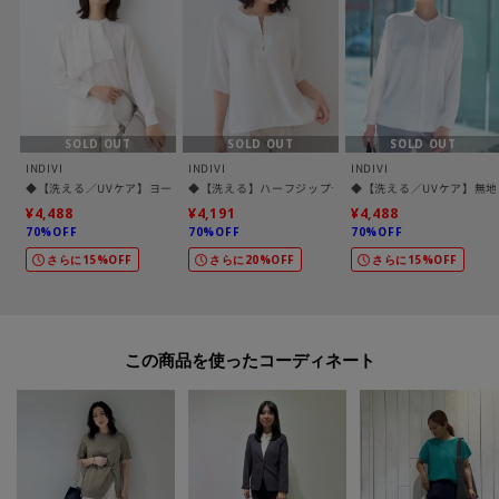
[おすすめPOINT]
お得な情報をGETできます！！
POINT.1
再入荷通知や、値下げ情報・在庫状況をメルマガにてお知らせ♪
SOLD OUT
SOLD OUT
SOLD OUT
INDIVI
INDIVI
INDIVI
POINT.2
◆【洗える／UVケア】ヨークフリルブラウス
◆【洗える】ハーフジップデザインブラウス
◆【洗える／UVケア】無
マイページでお気に入り一覧をチェックでき、
¥4,488
¥4,191
¥4,488
自分だけのお買い物リストがつくれる♪
70%OFF
70%OFF
70%OFF
-・-・-・-・-・-・-・-・-・-・-・-・-・-・-・-・-・-・-・-・-・-
さらに15%OFF
さらに20%OFF
さらに15%OFF
※照明の関係により、実際よりも色味が違って見える場合があります。また、
パソコン・スマートフォンなどの環境により、若干製品と画像のカラーが異
この商品を使った
なる場合もございます。
【生地詳細】
透け感：ややあり
伸縮性：ややあり