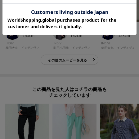
misaki
tsuyu
misaki
153cm
162cm
153cm
INDIVI
INDIVI
INDIVI
梅田大丸 インディヴィ
町田小田急 インディヴィ
梅田大丸 インディヴィ
その他のムービーを見る
この商品を見た人はコチラの商品も
チェックしています