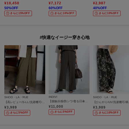
¥
10,450
¥
7,172
¥
2,987
50
%OFF
60
%OFF
40
%OFF
さらに15%OFF
さらに10%OFF
さらに10%OFF
#快適なイージー穿き心地
INDIVI
SHOO・LA・RUE
SHOO・LA・RUE
【接触冷感/防シワ/着る日傘】イージーワイドパンツ
【高レビュー/S-LL/洗濯機可/セットアップ可】着丈選べる 軽凛(かろりん) ひんやりフラップイージーパンツ
【ひんやり/UV
¥
11,000
¥
3,989
¥
3,989
さらに5%OFF
さらに5%OFF
さらに10%OFF