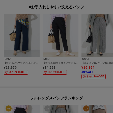
#お手入れしやすい洗えるパンツ
INDIVI
INDIVI
INDIVI
【洗える／UVケア／SETUP可】着る日傘ワイドパンツ
【選べる13サイズ！／洗える】ウエストゴムタックテーパード褒められパンツ
¥
13,970
¥
14,993
¥
10,164
40
%OFF
さらに20%OFF
さらに10%OFF
さらに10%OFF
フルレングスパンツランキング