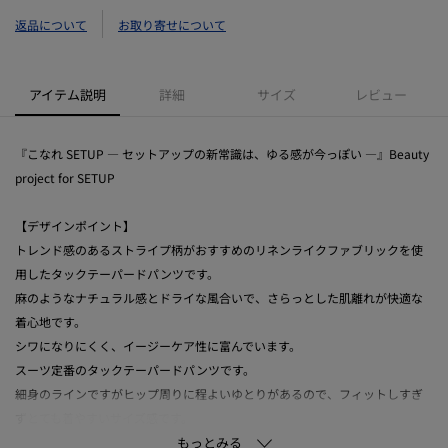
返品について
お取り寄せについて
アイテム説明
詳細
サイズ
レビュー
『こなれ SETUP ― セットアップの新常識は、ゆる感が今っぽい ―』Beauty
project for SETUP
【デザインポイント】
トレンド感のあるストライプ柄がおすすめのリネンライクファブリックを使
用したタックテーパードパンツです。
麻のようなナチュラル感とドライな風合いで、さらっとした肌離れが快適な
着心地です。
シワになりにくく、イージーケア性に富んでいます。
スーツ定番のタックテーパードパンツです。
細身のラインですがヒップ周りに程よいゆとりがあるので、フィットしすぎ
ずとても着やすいサイズ感です。
ウエスト後ろはゴム仕様です。