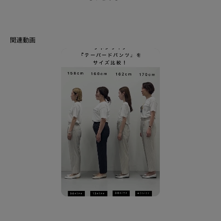
【スタイリングポイント】
同素材のジャケットやジレとセットアップとして合わせていただくと、キレ
イめできちんと感があるので、学校行事、通勤用として幅広く活躍します。
リネンライクな表情のある素材感なので単品としてブラウスやニット、カッ
トソーと合わせていただいてもワンツーコーデが簡単に決まります。
【セットアップアイテム】
セットアップとして着用いただける下記のアイテムをご用意しています。
ノーカラージャケット：127－42400
ジレジャケット：127－42401
テーパードパンツ：127－62400，127－62402
ワイドパンツ：127－62401
【素材ポイント】
麻調の表情が特徴のオックスになります。
清涼感のあるドライタッチな風合いに、シワになりにくいイージーケア性を