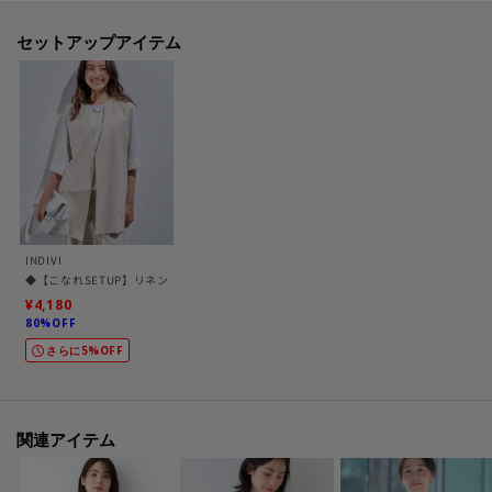
兼ね備えた素材になっております。
セットアップアイテム
【仕様】
・ポケット数：横×2 後ろ×2
・前ファスナー
・ウエスト後ろゴム
・裏地なし
※こちらの商品はやや透け感があるため、インナーの着用をおすすめしま
す。
INDIVI
◆【こなれSETUP】リネンライクジレジャケット
¥4,180
-・-・-・-・-・-・-・-・-・-・-・-・-・-・-・-・-・-・-・-・-・-
80%OFF
■気になるアイテムは『お気に入り登録』がおすすめです！■
さらに5%OFF
[お気に入り登録とは？]
オンラインサイトの各アイテムにある「ハートマーク」を
関連アイテム
クリックして簡単に追加できます！