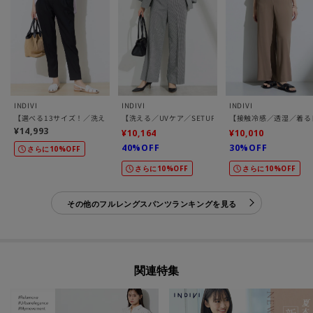
INDIVI
INDIVI
INDIVI
【選べる13サイズ！／洗える】ウエストゴムタックテーパード褒められパンツ
【洗える／UVケア／SETUP可能】サッカー素材ストレ
【接触冷感／透湿／着る
¥14,993
¥10,164
¥10,010
40%OFF
30%OFF
さらに10%OFF
さらに10%OFF
さらに10%OFF
その他のフルレングスパンツランキングを見る
関連特集