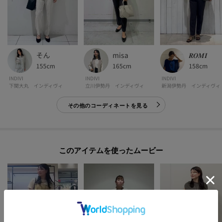
生地の厚み：普通
裏地：なし
洗濯方法：洗濯機洗い可
そん
misa
𝑹𝑶𝑴𝑰
155cm
165cm
158cm
INDIVI
INDIVI
INDIVI
下関大丸 インディヴィ
立川伊勢丹 インディヴィ
新潟伊勢丹 インディヴィ
モデル情報：身長167cm B79 W59 H87 着用サイズ：38（M）
その他のコーディネートを見る
このアイテムを使ったムービー