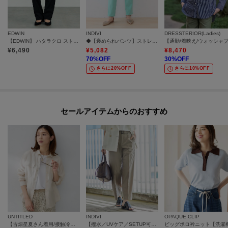
EDWIN
INDIVI
DRESSTERIOR(Ladies)
【EDWIN】 ハタラクロ ストレートパンツ
◆【褒められパンツ】ストレッチ タックテーパードパンツ
¥
6,490
¥
5,082
¥
8,470
70
%OFF
30
%OFF
さらに20%OFF
さらに10%OFF
セールアイテムからのおすすめ
UNTITLED
INDIVI
OPAQUE.CLIP
【古畑星夏さん着用/接触冷感】ドライタッチシャツ
【撥水／UVケア／SETUP可能】軽量ベルト付ワイドストレートパンツ