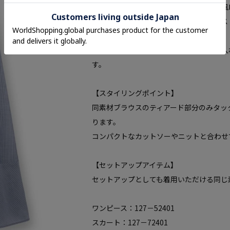
夏らしいエアリーな素材を使用した巻き風
巻き風のデザインで、裾の切り替部分はス
す。
ウエストにランダムなデザインタックを入
す。
【スタイリングポイント】
同素材ブラウスのティアード部分のみタッ
ります。
コンパクトなカットソーやニットと合わせ
【セットアップアイテム】
セットアップとしても着用いただける同じ
ワンピース：127－52401
スカート：127－72401