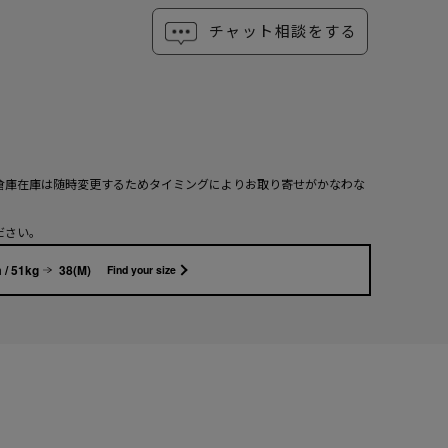
チャット相談をする
倉庫在庫は随時変更するためタイミングによりお取り寄せがかなわな
ださい。
 / 51kg
38(M)
Find your size