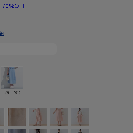
70%OFF
細
ブルー(091)