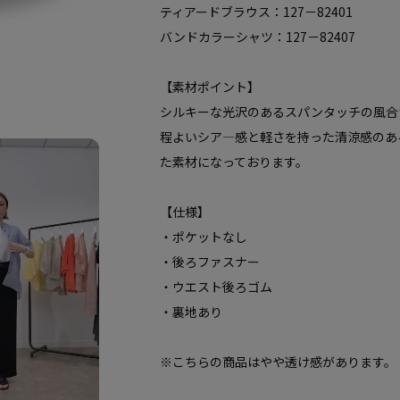
ティアードブラウス：127－82401
バンドカラーシャツ：127－82407
【素材ポイント】
シルキーな光沢のあるスパンタッチの風合
程よいシア―感と軽さを持った清涼感のあ
た素材になっております。
【仕様】
・ポケットなし
・後ろファスナー
・ウエスト後ろゴム
・裏地あり
※こちらの商品はやや透け感があります。