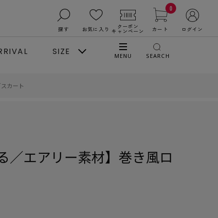
0
クーポン
探す
お気に入り
カート
ログイン
キャンペーン
RRIVAL
SIZE
MENU
SEARCH
グスカート
る／エアリー素材】巻き風ロ