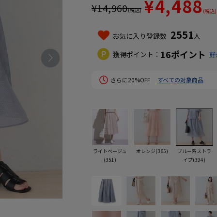
¥4,488
¥
14,960
(税込)
(税込)
2551
お気に入り登録数
人
16
ポイント
獲得ポイント：
詳
さらに20%OFF
すべての対象商品
ライトベージュ
オレンジ(365)
ブルー系ストラ
(351)
イプ(394)