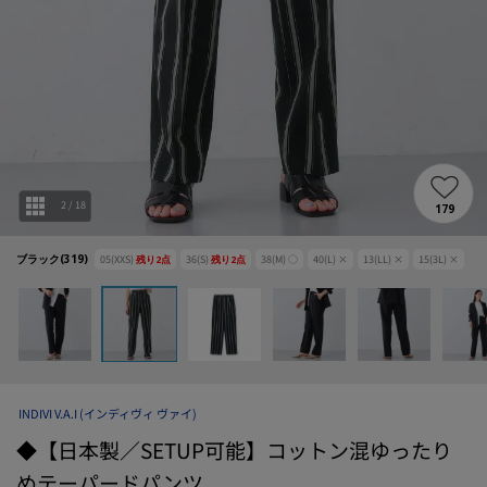
2
/
18
179
ブラック(319)
05(XXS)
残り
2
点
36(S)
残り
2
点
38(M)
○
40(L)
×
13(LL)
×
15(3L)
×
INDIVI V.A.I
(インディヴィ ヴァイ)
◆【日本製／SETUP可能】コットン混ゆったり
めテーパードパンツ