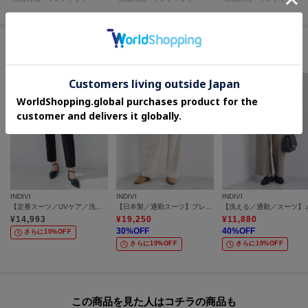
このアイテムに似ているアイテム
INDIVI
INDIVI
INDIVI
【定番スーツ／UVケア／洗える】ウール調タックテーパードパンツ
【日本製／通勤スーツ】プレシャスドビー テーパードパンツ
¥
14,993
¥
19,250
¥
11,880
30
%OFF
40
%OFF
さらに10%OFF
さらに10%OFF
さらに10%OFF
この商品を見た人はコチラの商品も