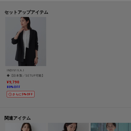
います。
無地素材と特殊なストライプ見えのする変化織りで2タイプの表情を持たせた
セットアップアイテム
素材となっています。
【仕様】
・ポケット数：横×2 後ろ×2
・ショート丈の裏地あり
※照明の関係により、実際よりも色味が違って見える場合があります。また、
INDIVI V.A.I
パソコン・スマートフォンなどの環境により、若干製品と画像のカラーが異
◆【日本製／SETUP可能】コットン混カーディガンライクジャケット
なる場合もございます。
¥9,790
80%OFF
さらに5%OFF
【生地詳細】
透け感：なし
伸縮性：ややあり
生地の厚み：普通
関連アイテム
裏地：あり
洗濯方法：洗濯不可