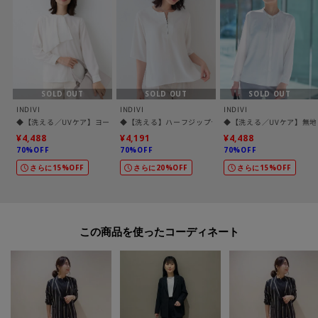
モデル情報：身長167cm B79 W59 H87 着用サイズ：38（M）
SOLD OUT
SOLD OUT
SOLD OUT
INDIVI
INDIVI
INDIVI
◆【洗える／UVケア】ヨークフリルブラウス
◆【洗える】ハーフジップデザインブラウス
◆【洗える／UVケア】無
¥4,488
¥4,191
¥4,488
70%OFF
70%OFF
70%OFF
さらに15%OFF
さらに20%OFF
さらに15%OFF
この商品を使った