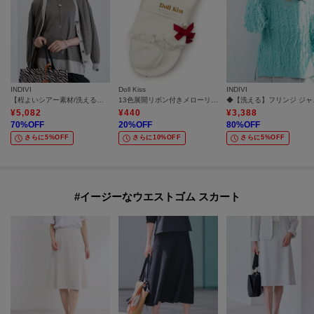
INDIVI
Doll Kiss
INDIVI
【程よいシアー素材/洗える】バイカラーラメカーディガン
13色展開リボン付きメローリブクルーソックス 靴下
◆【洗
¥
5,082
¥
440
¥
3,388
70
%OFF
20
%OFF
80
%OFF
さらに5%OFF
さらに10%OFF
さらに5%OFF
#イージーなウエストゴム スカート