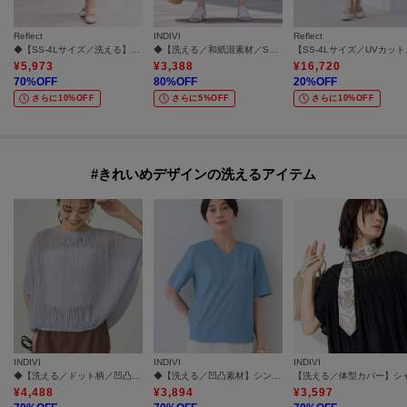
Reflect
INDIVI
Reflect
◆【SS-4Lサイズ／洗える】匠ソフトフレアスカート
◆【洗える／和紙混素材／SETUP可能】フレアスカート
【SS-4
¥
5,973
¥
3,388
¥
16,720
70
%OFF
80
%OFF
20
%OFF
さらに10%OFF
さらに5%OFF
さらに10%OFF
#きれいめデザインの洗えるアイテム
INDIVI
INDIVI
INDIVI
◆【洗える／ドット柄／凹凸素材】プリーツデザインブラウス
◆【洗える／凹凸素材】シンプルVネックブラウス
¥
4,488
¥
3,894
¥
3,597