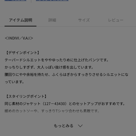
アイテム説明
詳細
サイズ
レビュー
＜INDIVI／V.A.I＞
【デザインポイント】
テーパードシルエットをややゆったりめに仕上げたパンツです。
かっちりしすぎず、大人っぽい抜け感を出しています。
腰回りにやや余裕を持たせ、ふくらはぎからすっきりさせるシルエットにな
っています。
【スタイリングポイント】
同じ素材のジャケット（127－43430）とのセットアップがおすすめです。
緩めのカットソーや、すっきりTシャツ合わせも素敵です。
【素材ポイント】
細番手のコットンを強撚にしドライ感がある肌触りの良い良質素材になって