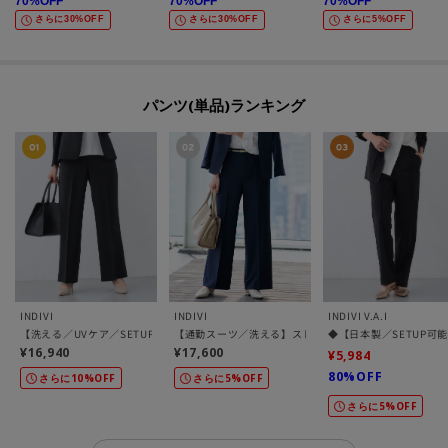
70
%OFF
70
%OFF
70
%OFF
さらに30%OFF
さらに30%OFF
さらに5%OFF
パンツ(単品)ランキング
INDIVI
INDIVI
INDIVI V.A.I
【洗える／UVケア／SETUP可能】ウール調ワイドパンツ
【通勤スーツ／洗える】ストレッチワイドパンツ
◆【日本製／SETUP
¥16,940
¥17,600
¥5,984
80%OFF
さらに10%OFF
さらに5%OFF
さらに5%OFF