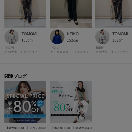
TOMOMI
KEIKO
TOMOMI
153cm
152cm
153cm
INDIVI
INDIVI
INDIVI
札幌大丸 インディヴィ
名古屋高島屋 インディヴィ
札幌大丸 インディヴィ
関連ブログ
【最大80% OFF】すべて半額以下！いま買い足すべきキレイ服
【MAX 80% OFF】瞬発力のある！夏アイテム大特集