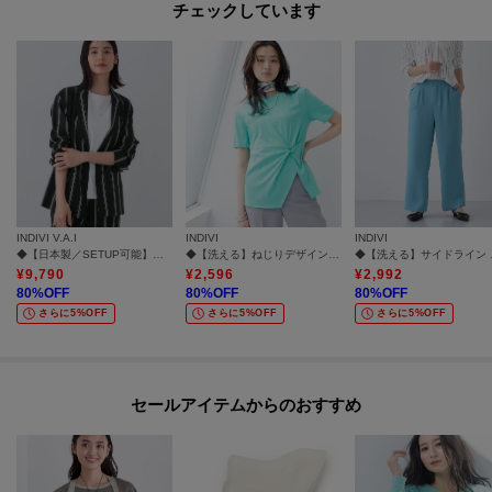
チェックしています
INDIVI V.A.I
INDIVI
INDIVI
◆【日本製／SETUP可能】コットン混カーディガンライクジャケット
◆【洗える】ねじりデザインTシャツ
◆【洗え
¥
9,790
¥
2,596
¥
2,992
80
%OFF
80
%OFF
80
%OFF
さらに5%OFF
さらに5%OFF
さらに5%OFF
セールアイテムからのおすすめ