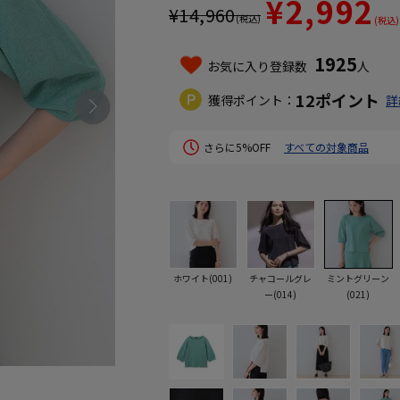
¥2,992
¥
14,960
(税込)
(税込)
1925
お気に入り登録数
人
12
ポイント
獲得ポイント：
詳
さらに5%OFF
すべての対象商品
ホワイト(001)
チャコールグレ
ミントグリーン
ー(014)
(021)