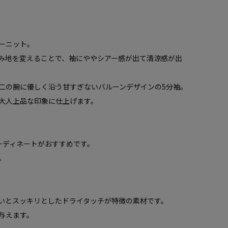
ーニット。
み地を変えることで、袖にややシアー感が出て清涼感が出
二の腕に優しく沿う甘すぎないバルーンデザインの5分袖。
大人上品な印象に仕上げます。
コーディネートがおすすめです。
。
いとスッキリとしたドライタッチが特徴の素材です。
与えます。