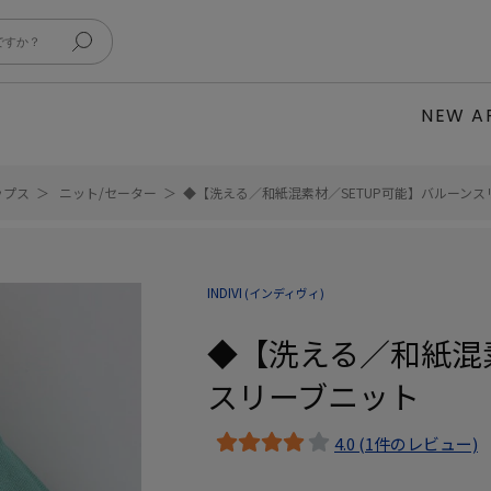
NEW A
ップス
ニット/セーター
◆【洗える／和紙混素材／SETUP可能】バルーンス
INDIVI
(インディヴィ)
◆【洗える／和紙混素
スリーブニット
4.0 (1件のレビュー)