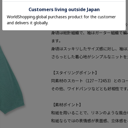
Features
【デザインポイント】
大人が上品に着られる和紙混のプルオーバ
身頃は総針組織で、袖はガーター組織で編
ます。
身頃はスッキリしたサイズ感に対し、袖は
さらっとした着心地がシンプルなニットを
【スタイリングポイント】
同素材のスカート（127－72453）との
その他、ワイドパンツなどとも好相性です
【素材ポイント】
和紙を用いることで、リネンのような風合
和紙ならではの表情感が表面感、立体感を