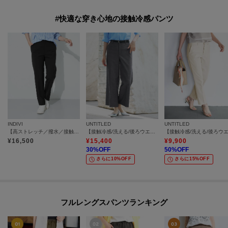
#快適な穿き心地の接触冷感パンツ
INDIVI
UNTITLED
UNTITLED
【高ストレッチ／撥水／接触冷感】リラックス スリムストレートパンツ
【接触冷感/洗える/後ろウエストゴム】オックスワイドパンツ
¥
16,500
¥
15,400
¥
9,900
30
%OFF
50
%OFF
さらに10%OFF
さらに15%OFF
フルレングスパンツランキング