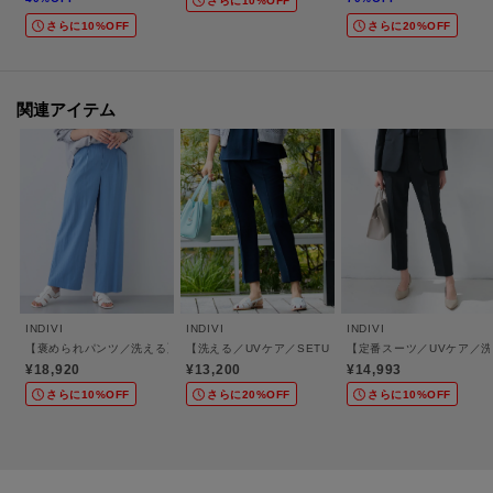
さらに10%OFF
さらに10%OFF
さらに20%OFF
＜お気に入り登録とは？＞
オンラインサイトの各アイテムにある「ハートマーク」を
クリックして簡単に追加できます！
関連アイテム
＜おすすめPOINT＞
お得な情報をGETできます！！
POINT．1
再入荷通知や、値下げ情報・在庫状況をメルマガにてお知らせ♪
POINT．2
INDIVI
INDIVI
INDIVI
マイページでお気に入り一覧をチェックでき、
【褒められパンツ／洗える】ウエストゴムワイドタックパンツ
【洗える／UVケア／SETUP可】着る日傘テーパードパン
【定番スーツ／UVケア／
自分だけのお買い物リストがつくれる♪
¥18,920
¥13,200
¥14,993
-・-・-・-・-・-・-・-・-・-・-・-・-・-・-・-・-・-・-・-・-・-
さらに10%OFF
さらに20%OFF
さらに10%OFF
※照明の関係により、実際よりも色味が違って見える場合があります。ま