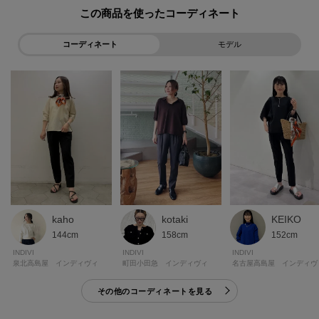
た、パソコン・スマートフォンなどの環境により、若干製品と画像のカラー
この商品を使った
が異なる場合もございます。
コーディネート
モデル
モデル情報：身長167cm B78 W61 H87 着用サイズ：38(M)
kaho
KEIKO
kotaki
144cm
152cm
158cm
INDIVI
INDIVI
INDIVI
泉北高島屋 インディヴィ
名古屋高島屋 インディヴ
町田小田急 インディヴィ
その他のコーディネートを見る