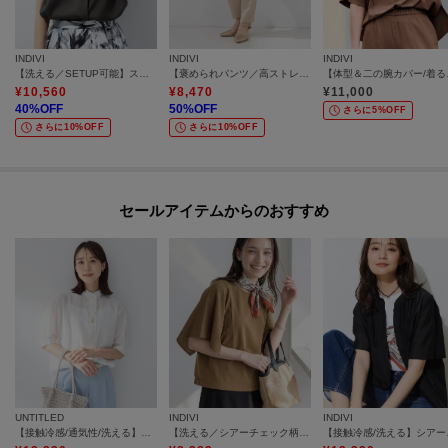
INDIVI
INDIVI
INDIVI
【洗える／SETUP可能】スキッパーブラウス
【褒められパンツ／高ストレッチ】タックテーパードパンツ
【体型＆
¥
10,560
¥
8,470
¥
11,000
40
%OFF
50
%OFF
さらに5%OFF
さらに10%OFF
さらに10%OFF
セールアイテムからのおすすめ
UNTITLED
INDIVI
INDIVI
【接触冷感/通気性/洗える】スタンドカラーフリルブラウス
【洗える／シアーチェック柄】異素材コンビスリーブトップス
【接触冷感