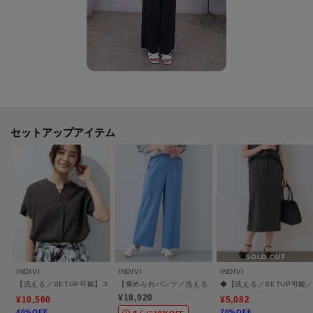
・ポケット数：横×2 後ろ×2
・裏地：オフホワイト（003） ライトグレー（011） ライトイエロー（030）
グレージュ（050）のみ
・裏地（ひざ丈）：ベージュ（052）のみ
【生地詳細】
透け感：ややあり
伸縮性：ややあり
セットアップアイテム
生地の厚み：普通
洗濯方法：洗濯機洗い可
【カラーについて】
・ネイビー（093）とネイビー（094）の違いについて
2024年より、ネイビーのカラー品番表記が（094）に変更となりました。カ
ラー自体の違いはございません。
SOLD OUT
INDIVI
INDIVI
INDIVI
【洗える／SETUP可能】スキッパーブラウス
【褒められパンツ／洗える】ウエストゴムワイドタックパ
◆【洗える／SETUP可能
-・-・-・-・-・-・-・-・-・-・-・-・-・-・-・-・-・-・-・-・-・-
¥18,920
¥10,560
¥5,082
■気になるアイテムは『お気に入り登録』がおすすめです！■
40%OFF
70%OFF