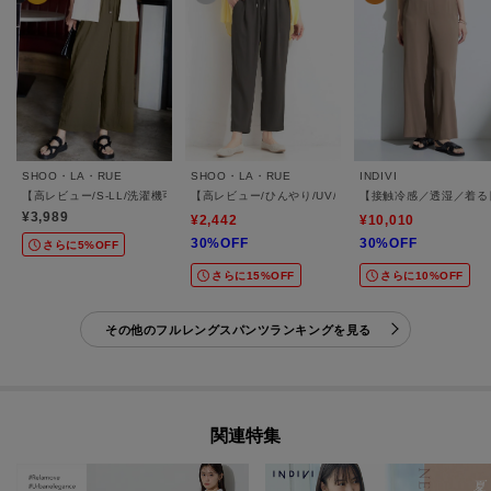
SHOO・LA・RUE
SHOO・LA・RUE
INDIVI
【高レビュー/S-LL/洗濯機可/セットアップ可】着丈選べる 軽凛(かろりん) ひんやりフ
【高レビュー/ひんやり/UV/SS-3L/セットアップ可】
【接触冷感／透湿／着る
¥3,989
¥2,442
¥10,010
30%OFF
30%OFF
さらに5%OFF
さらに15%OFF
さらに10%OFF
その他のフルレングスパンツランキングを見る
関連特集