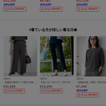
¥
12,320
¥
8,382
¥
12,320
30
%OFF
40
%OFF
20
%OFF
さらに10%OFF
さらに10%OFF
さらに10%OFF
#着ている方が涼しい着る日傘
INDIVI
INDIVI
INDIVI
【接触冷感/防シワ/着る日傘】イージーワイドパンツ
【洗える／UVケア／SETUP可】着る日傘テーパードパンツ
¥
11,000
¥
13,200
¥
7,260
40
%OFF
さらに5%OFF
さらに20%OFF
さらに10%OFF