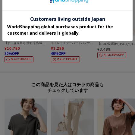
UNTITLED
index
SHOO・LA・RUE
【すっきり見え/接触冷感/吸水速乾】クリーンライン パンツ
ストレッチテーパードパンツ／セットアップ可【洗濯機OK／接触冷感／吸水速乾／防シワ】《SS～LL》
¥
10,780
¥
3,286
¥
3,489
30
%OFF
40
%OFF
さらに50%OFF
さらに10%OFF
さらに10%OFF
この商品を見た人はコチラの商品も
チェックしています