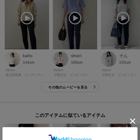
kaho
shiori
そん
144cm
169cm
155cm
INDIVI
INDIVI
INDIVI
泉北高島屋 インディヴィ
下関大丸 インディヴィ
下関大丸 インディヴィ
その他のムービーを見る
このアイテムに似ているアイテム