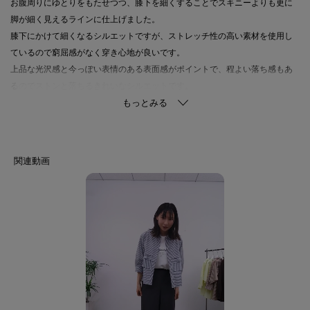
お腹周りにゆとりをもたせつつ、膝下を細くすることでスキニーよりも更に
脚が細く見えるラインに仕上げました。
膝下にかけて細くなるシルエットですが、ストレッチ性の高い素材を使用し
ているので窮屈感がなく穿き心地が良いです。
上品な光沢感と今っぽい表情のある表面感がポイントで、程よい落ち感もあ
るのでストンと落ちるきれいなシルエットです。
【スタイリングポイント】
大人気のパンツとセットアップスタイルがもっと楽しめるように、同素材の
ブラウス（127-82301）もご用意いたしました。
忙しい朝でも簡単にこなれた通勤スタイルが決まるシリーズです。
【素材ポイント】
強撚糸を使用しキュプラ本来の光沢感を抑え、深みのある発色と微光沢性を
持たせた素材です。
ナイロン糸を加えた事でシボ感とさらりとした風合いがあります。
着心地にこだわり、ストレッチ性があります。
【仕様】