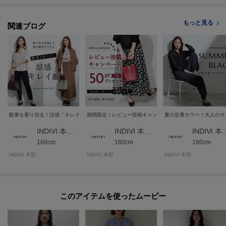
もっと見る
関連ブログ
酷暑を乗り切る！涼感「キレイ服」
期間限定！レビュー投稿キャンペーン★
夏の定番カラー！大人のサ
INDIVI 本部スタッフ
INDIVI 本部スタッフ
INDIVI 
160cm
160cm
160cm
INDIVI 本部
INDIVI 本部
INDIVI 本部
このアイテムを使ったムービー