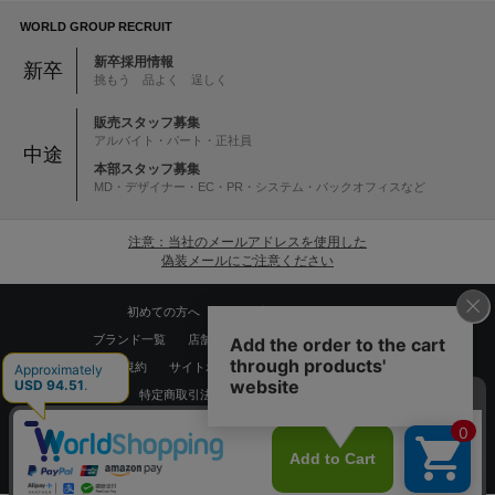
WORLD GROUP RECRUIT
新卒採用情報
新卒
挑もう 品よく 逞しく
販売スタッフ募集
アルバイト・パート・正社員
中途
本部スタッフ募集
MD・デザイナー・EC・PR・システム・バックオフィスなど
注意：当社のメールアドレスを使用した
偽装メールにご注意ください
初めての方へ
ご利用案内・お問い合わせ
ブランド一覧
店舗検索
企業情報
株主優待制度
利用規約
サイトポリシー
プライバシーポリシー
特定商取引法に基づく表記
採用情報
Copyrights © WORLD CO.,LTD. All rights reserved.
スマートフォン ｜
PC