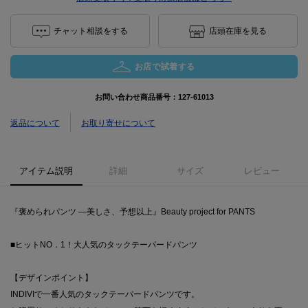
チャット相談をする
店頭在庫を見る
お店で試着する
お問い合わせ商品番号：
127-61013
返品について
お取り寄せについて
アイテム説明
詳細
サイズ
レビュー
『褒められパンツ ―美しさ、予想以上』Beauty project for PANTS
■ヒットNO．1！大人気のタックテーパードパンツ
【デザインポイント】
INDIVIで一番人気のタックテーパードパンツです。