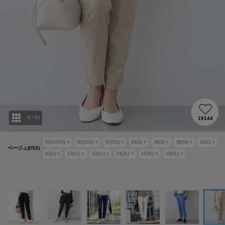
6
/
63
19144
03(XXXS)
×
05(XXS)
×
07(XS)
×
34(S)
×
36(S)
×
38(M)
×
40(L)
×
ベージュ(052)
42(L)
×
12(LL)
×
13(LL)
×
15(3L)
×
17(4L)
×
19(5L)
×