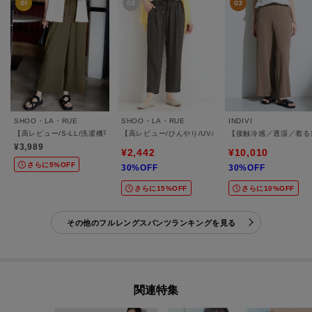
SHOO・LA・RUE
SHOO・LA・RUE
INDIVI
【高レビュー/S-LL/洗濯機可/セットアップ可】着丈選べる 軽凛(かろりん) ひんやりフ
【高レビュー/ひんやり/UV/SS-3L/セットアップ可】
【接触冷感／透湿／着る
¥3,989
¥2,442
¥10,010
さらに5%OFF
30%OFF
30%OFF
さらに15%OFF
さらに10%OFF
その他のフルレングスパンツランキングを見る
関連特集