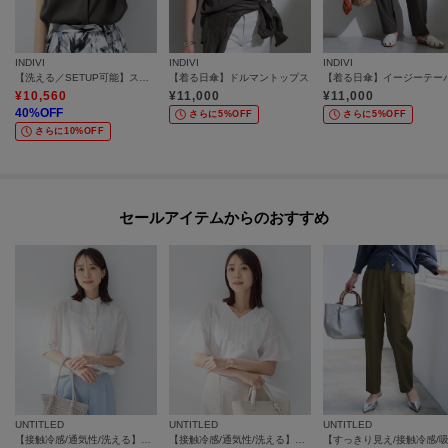
INDIVI
INDIVI
INDIVI
【洗える／SETUP可能】スキッパーブラウス
【着る日傘】ドルマントップス
¥
10,560
¥
11,000
¥
11,000
40
%OFF
さらに5%OFF
さらに5%OFF
さらに10%OFF
セールアイテムからのおすすめ
UNTITLED
UNTITLED
UNTITLED
【接触冷感/通気性/洗える】スタンドカラーフリルブラウス
【接触冷感/通気性/洗える】Vネックフリルブラウス