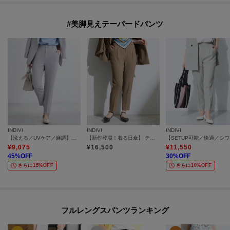
#美脚見えテーパードパンツ
INDIVI
INDIVI
INDIVI
【洗える／UVケア／麻調】テーパードパンツ
【新作登場！着る日傘】 テーパードパンツ
【SE
¥
9,075
¥
16,500
¥
11,550
45
%OFF
30
%OFF
さらに15%OFF
さらに10%OFF
フルレングスパンツランキング