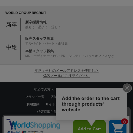
WORLD GROUP RECRUIT
新卒採用情報
新卒
挑もう 品よく 逞しく
販売スタッフ募集
アルバイト・パート・正社員
中途
本部スタッフ募集
MD・デザイナー・EC・PR・システム・バックオフィスなど
注意：当社のメールアドレスを使用した
偽装メールにご注意ください
初めての方へ
ご利用案内・お問い合わせ
ブランド一覧
店舗検索
企業情報
株主優待制度
利用規約
サイトポリシー
プライバシーポリシー
特定商取引法に基づく表記
採用情報
Copyrights © WORLD CO.,LTD. All rights reserved.