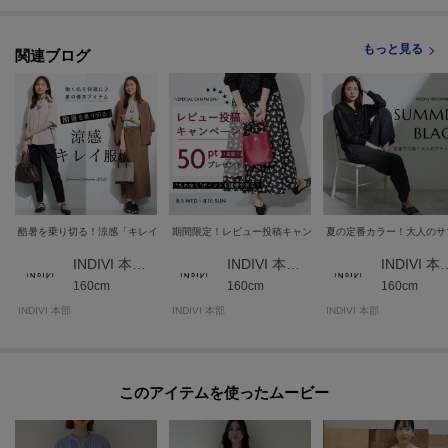
もっと見る
関連ブログ
酷暑を乗り切る！涼感「キレイ服」
期間限定！レビュー投稿キャンペーン★
夏の定番カラー！大人のサ
INDIVI 本部スタッフ
INDIVI 本部スタッフ
INDIVI 
160cm
160cm
160cm
INDIVI 本部
INDIVI 本部
INDIVI 本部
このアイテムを使ったムービー