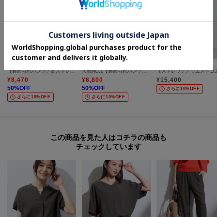
INDIVI
INDIVI
INDIVI
【褒められパンツ／高ストレッチ】タックテーパードパンツ
人気NO.1【褒められパンツ／高ストレッチ／ウエストゴム】タックテーパードパンツ
¥
8,470
¥
8,800
¥
15,400
50
%OFF
50
%OFF
さらに10%OFF
さらに10%OFF
さらに10%OFF
この商品を見た人はコチラの商品も
チェックしています