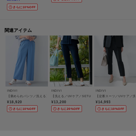
さらに10%OFF
＜お気に入り登録とは？＞
オンラインサイトの各アイテムにある「ハートマーク」を
クリックして簡単に追加できます！
関連アイテム
＜おすすめPOINT＞
お得な情報をGETできます！！
POINT．1
再入荷通知や、値下げ情報・在庫状況をメルマガにてお知らせ♪
POINT．2
INDIVI
INDIVI
INDIVI
マイページでお気に入り一覧をチェックでき、
【褒められパンツ／洗える】ウエストゴムワイドタックパンツ
【洗える／UVケア／SETUP可】着る日傘テーパードパン
【定番スーツ／UVケア／
自分だけのお買い物リストがつくれる♪
¥18,920
¥13,200
¥14,993
-・-・-・-・-・-・-・-・-・-・-・-・-・-・-・-・-・-・-・-・-・-
さらに10%OFF
さらに20%OFF
さらに10%OFF
※照明の関係により、実際よりも色味が違って見える場合があります。ま