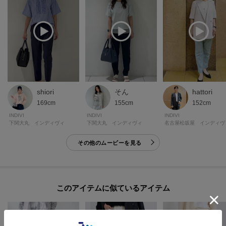
shiori
そん
hattori
169cm
155cm
152cm
INDIVI
INDIVI
INDIVI
下関大丸 インディヴィ
下関大丸 インディヴィ
名古屋松坂屋 インディヴ
その他のムービーを見る
このアイテムに似ているアイテム