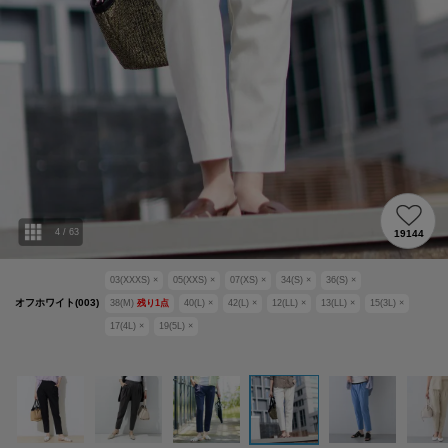
4
/
63
19144
03(XXXS)
×
05(XXS)
×
07(XS)
×
34(S)
×
36(S)
×
オフホワイト(003)
38(M)
残り
1
点
40(L)
×
42(L)
×
12(LL)
×
13(LL)
×
15(3L)
×
17(4L)
×
19(5L)
×