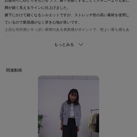
お腹周りにゆとりをもたせつつ、膝下を細くすることでスキニーよりも更に
脚が細く見えるラインに仕上げました。
膝下にかけて細くなるシルエットですが、ストレッチ性の高い素材を使用し
ているので窮屈感がなく穿き心地が良いです。
上品な光沢感と今っぽい表情のある表面感がポイントで、程よい落ち感もあ
るのでストンと落ちるきれいなシルエットです。
【スタイリングポイント】
大人気のパンツとセットアップスタイルがもっと楽しめるように、同素材の
ブラウス（127-82301）もご用意いたしました。
忙しい朝でも簡単にこなれた通勤スタイルが決まるシリーズです。
【素材ポイント】
強撚糸を使用しキュプラ本来の光沢感を抑え、深みのある発色と微光沢性を
持たせた素材です。
ナイロン糸を加えた事でシボ感とさらりとした風合いがあります。
着心地にこだわり、ストレッチ性があります。
【仕様】