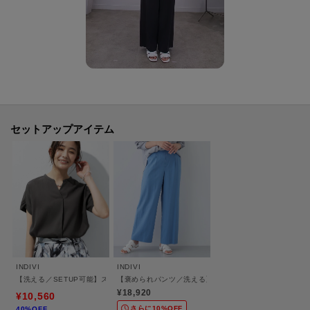
・ポケット数：横×2 後ろ×2
・裏地：オフホワイト（003） ライトグレー（011） ライトイエロー（030）
グレージュ（050）のみ
・裏地（ひざ丈）：ベージュ（052）のみ
【生地詳細】
透け感：ややあり
伸縮性：ややあり
セットアップアイテム
生地の厚み：普通
洗濯方法：洗濯機洗い可
【カラーについて】
・ネイビー（093）とネイビー（094）の違いについて
2024年より、ネイビーのカラー品番表記が（094）に変更となりました。カ
ラー自体の違いはございません。
INDIVI
INDIVI
【洗える／SETUP可能】スキッパーブラウス
【褒められパンツ／洗える】ウエストゴムワイドタックパ
-・-・-・-・-・-・-・-・-・-・-・-・-・-・-・-・-・-・-・-・-・-
¥18,920
¥10,560
■気になるアイテムは『お気に入り登録』がおすすめです！■
さらに10%OFF
40%OFF