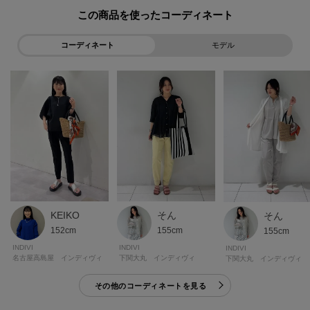
た、パソコン・スマートフォンなどの環境により、若干製品と画像のカラー
この商品を使った
が異なる場合もございます。
コーディネート
モデル
モデル情報：身長167cm B78 W61 H87 着用サイズ：38(M)
KEIKO
そん
そん
152cm
155cm
155cm
INDIVI
INDIVI
INDIVI
名古屋高島屋 インディヴィ
下関大丸 インディヴィ
下関大丸 インディヴィ
その他のコーディネートを見る