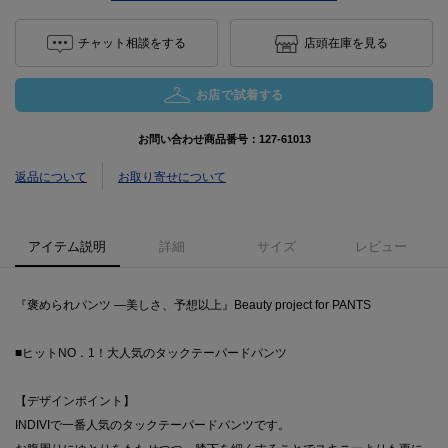
チャット相談をする
店頭在庫を見る
お店で試着する
お問い合わせ商品番号：
127-61013
返品について
お取り寄せについて
アイテム説明
詳細
サイズ
レビュー
『褒められパンツ ―美しさ、予想以上』Beauty project for PANTS
■ヒットNO．1！大人気のタックテーパードパンツ
【デザインポイント】
INDIVIで一番人気のタックテーパードパンツです。