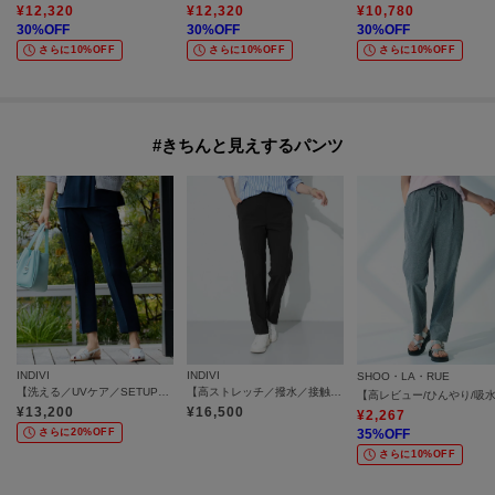
¥
12,320
¥
12,320
¥
10,780
30
%OFF
30
%OFF
30
%OFF
さらに10%OFF
さらに10%OFF
さらに10%OFF
#きちんと見えするパンツ
INDIVI
INDIVI
SHOO・LA・RUE
【洗える／UVケア／SETUP可】着る日傘テーパードパンツ
【高ストレッチ／撥水／接触冷感】リラックス スリムストレートパンツ
¥
13,200
¥
16,500
¥
2,267
さらに20%OFF
35
%OFF
さらに10%OFF