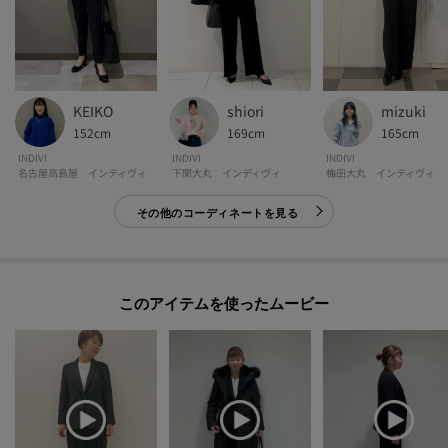
モデル情報：身長167cm B79 W59 H87 着用サイズ：38（M）
KEIKO
shiori
mizuki
152cm
169cm
165cm
INDIVI
INDIVI
INDIVI
名古屋高島屋 インディヴィ
下関大丸 インディヴィ
梅田大丸 インディヴィ
その他のコーディネートを見る
このアイテムを使ったムービー