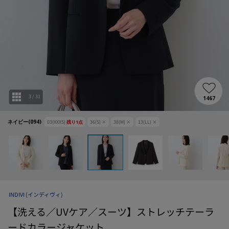
3
/
31
1467
ネイビー(094)
03(XXXS)
残り
1
点
36(S)
×
38(M)
×
13(LL)
×
INDIVI
(インディヴィ)
【洗える／UVケア／スーツ】ストレッチテーラ
ードカラージャケット