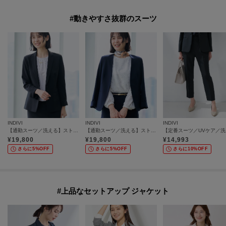
#動きやすさ抜群のスーツ
INDIVI
INDIVI
INDIVI
【通勤スーツ／洗える】ストレッチテーラードカラージャケット
【通勤スーツ／洗える】ストレッチカラーレスジャケット
【定番
¥
19,800
¥
19,800
¥
14,993
さらに5%OFF
さらに5%OFF
さらに10%OFF
#上品なセットアップ ジャケット