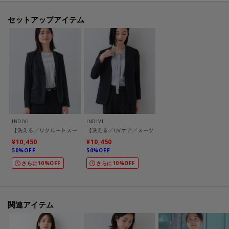
・裏地：総裏仕立て
セットアップアイテム
※この製品は、太陽光線中の紫外線（UV）を通しにくくします。この効果は
永久的ではありません。
-・-・-・-・-・-・-・-・-・-・-・-・-・-・-・-・-・-・-・-・-・-
■気になるアイテムは『お気に入り登録』がおすすめです！■
[お気に入り登録とは？]
INDIVI
INDIVI
オンラインサイトの各アイテムにある「ハートマーク」を
【洗える／リクルートスーツ】2つボタンテーラードカラージャケット
【洗える／UVケア／スーツ】ストレッチノーカラージャ
クリックして簡単に追加できます！
¥10,450
¥10,450
50%OFF
50%OFF
[おすすめPOINT]
さらに10%OFF
さらに10%OFF
お得な情報をGETできます！！
POINT.1
関連アイテム
再入荷通知や、値下げ情報・在庫状況をメルマガにてお知らせ♪