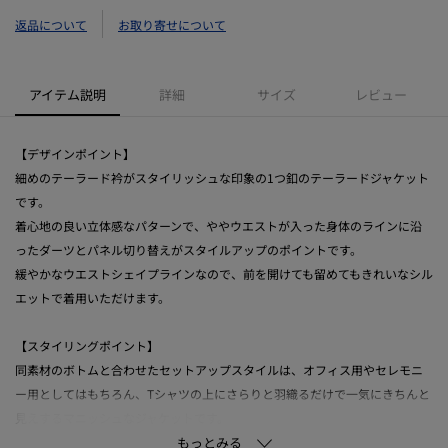
返品について
お取り寄せについて
アイテム説明
詳細
サイズ
レビュー
【デザインポイント】
細めのテーラード衿がスタイリッシュな印象の1つ釦のテーラードジャケット
です。
着心地の良い立体感なパターンで、ややウエストが入った身体のラインに沿
ったダーツとパネル切り替えがスタイルアップのポイントです。
緩やかなウエストシェイプラインなので、前を開けても留めてもきれいなシル
エットで着用いただけます。
【スタイリングポイント】
同素材のボトムと合わせたセットアップスタイルは、オフィス用やセレモニ
ー用としてはもちろん、Tシャツの上にさらりと羽織るだけで一気にきちんと
見えするマニッシュなジャケットです。
ワンピースに合わせたり、単品使いもしやすいデザインです。