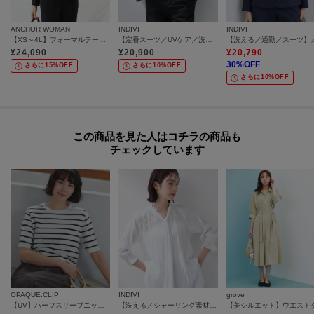
ANCHOR WOMAN
INDIVI
INDIVI
【XS～4L】フォーマルテーラードジャケット【ウォッシャブル/洗える/セットアップ着用可】
【定番スーツ／UVケア／洗える】ウール調テーラードジャケット
¥
24,090
¥
20,900
¥
20,790
30
%OFF
さらに15%OFF
さらに10%OFF
さらに10%OFF
この商品を見た人はコチラの商品も
チェックしています
OPAQUE.CLIP
INDIVI
grove
【UV】ハーフスリーブニット／オーガニックコットン混《洗濯機OK》
【洗える／シャーリング素材】ボリューム袖エアリーブラウス