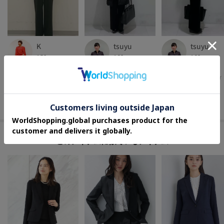
K
tsuyu
tsuyu
159cm
162cm
162cm
INDIVI
INDIVI
INDIVI
立川伊勢丹 インディヴィ
町田小田急 インディヴィ
町田小田急 インディヴィ
その他のムービーを見る
このアイテムに似ているアイテム