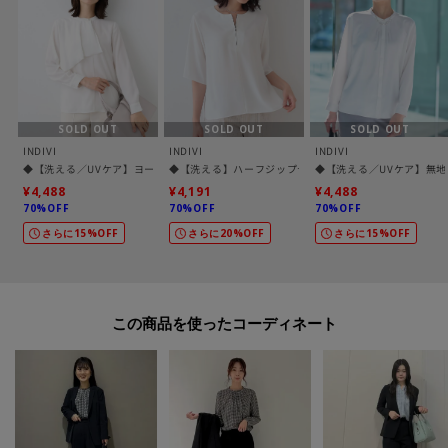
POINT.2
マイページでお気に入り一覧をチェックでき、
自分だけのお買い物リストがつくれる♪
-・-・-・-・-・-・-・-・-・-・-・-・-・-・-・-・-・-・-・-・-・-
SOLD OUT
SOLD OUT
SOLD OUT
INDIVI
INDIVI
INDIVI
※照明の関係により、実際よりも色味が違って見える場合があります。また、
◆【洗える／UVケア】ヨークフリルブラウス
◆【洗える】ハーフジップデザインブラウス
◆【洗える／UVケア】無
パソコン・スマートフォンなどの環境により、若干製品と画像のカラーが異
¥4,488
¥4,191
¥4,488
なる場合もございます。
70%OFF
70%OFF
70%OFF
さらに15%OFF
さらに20%OFF
さらに15%OFF
【生地詳細】
透け感：ややあり
伸縮性：ややあり
生地の厚み：普通
この商品を使った
裏地：あり
洗濯方法：洗濯機洗い可