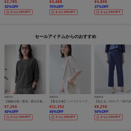
¥
2,785
¥
4,488
¥
4,800
30
%OFF
70
%OFF
37
%OFF
さらに10%OFF
さらに10%OFF
さらに20%OFF
セールアイテムからのおすすめ
INDIVI
INDIVI
INDIVI
【接触冷感／透湿／着る日傘】ドルマントップス
【着る日傘】ハーフスリーブダブルジャケット
¥
7,260
¥
11,352
¥
8,250
40
%OFF
40
%OFF
50
%OFF
さらに10%OFF
さらに10%OFF
さらに15%OFF