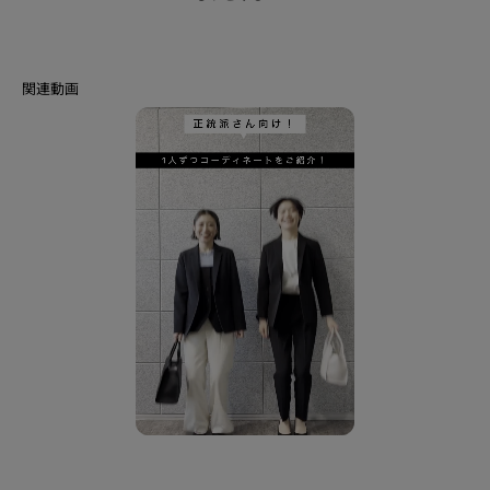
【同じ素材アイテム】
スーツとしてスタイリングしていただけます。
ノーカラージャケット：127－41035
テーラードカラージャケット：127－41036
テーパードパンツ：127－61035
ワイドパンツ：127－61037
スカート：127－71035
【素材ポイント】
リサイクルポリエステルを使用した地球環境に配慮したサスティナブルな素
材になります。
まるでジャージのような高いストレッチ性とソフトな肌触りを持ったリラク
シーな着心地に、シワになりづらいイージーケア性／UVケア性も兼ね備えた
2WAY素材になっております。
【仕様】
・ポケット数：横×2