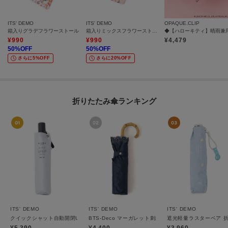
ITS' DEMO
ITS' DEMO
OPAQUE.CLIP
箱入りグラデフラワーストール
箱入りミックスフラワーストール
¥
990
¥
990
¥
4,479
50
%OFF
50
%OFF
さらに5%OFF
さらに20%OFF
折りたたみ傘ランキング
ITS' DEMO
ITS' DEMO
ITS' DEMO
クイックシャット自動開閉UVブロック55cm 折りたたみ傘 日傘
BTS-Deco マーガレット刺繍 折りたたみ傘 日傘
遮光軽量ラスターベア 折
¥5,390
¥4,400
¥3,960