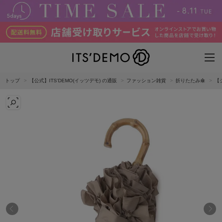
トップ
【公式】ITS'DEMO(イッツデモ) の通販
ファッション雑貨
折りたたみ傘
【