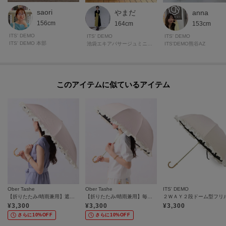
saori
やまだ
anna
156cm
164cm
153cm
ITS' DEMO
ITS' DEMO
ITS' DEMO
ITS' DEMO 本部
池袋エキアパサージュミニョン
ITS'DEMO熊谷AZ
このアイテムに似ているアイテム
Ober Tashe
Ober Tashe
ITS' DEMO
【折りたたみ/晴雨兼用】遮光率100％！3段折リボン日傘
【折りたたみ/晴雨兼用】毎シーズン大人気！遮光率100％！2段折傘フリル日傘
¥
3,300
¥
3,300
¥
3,300
さらに10%OFF
さらに10%OFF