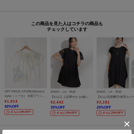
この商品を見た人はコチラの商品も
チェックしています
OFF PRICE STORE(Women)
SHOO・LA・RUE
SHOO・LA・RUE
myke（ミーカ） 水彩プリントTシャツ【SALE/セール/オフプライス/カジュアル/デイリー/トレンド/ゆったり】
【S-LL】上品華やか お袖レースチュニックトップス
¥
1,914
¥
2,442
¥
3,191
40
%OFF
30
%OFF
20
%OFF
さらに10%OFF
さらに10%OFF
さらに20%OFF