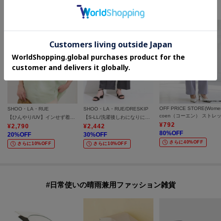
セールアイテムからのおすすめ
OFF PRICE STORE(Wome
SHOO・LA・RUE
SHOO・LA・RUE/DRESKIP
【ひんやり/UV】インせず着られる フレンチリネンスキッパーシャツ
【S-LL/洗濯後しわになりにくい】ゴールドパーツできれい見え 麻調タックワイドパンツ
¥
792
¥
2,790
¥
2,442
80
%OFF
20
%OFF
30
%OFF
さらに40%OFF
さらに10%OFF
さらに10%OFF
#日常使いの晴雨兼用ファッション雑貨