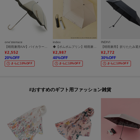
one'sterrace
index
INDIVI
【晴雨兼用/UV】バイカラーパイピング 長傘
◆【ポムポムプリン】晴雨兼用おりたたみ傘
¥
2,552
¥
2,987
¥
2,772
20
%OFF
40
%OFF
30
%OFF
さらに10%OFF
さらに10%OFF
さらに10%OFF
#おすすめのギフト用ファッション雑貨