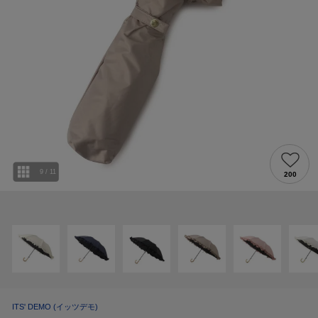
9
/
11
200
ITS' DEMO
(イッツデモ)