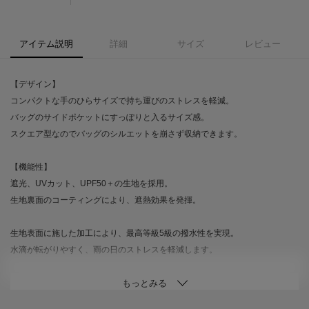
アイテム説明
詳細
サイズ
レビュー
【デザイン】
コンパクトな手のひらサイズで持ち運びのストレスを軽減。
バッグのサイドポケットにすっぽりと入るサイズ感。
スクエア型なのでバッグのシルエットを崩さず収納できます。
【機能性】
遮光、UVカット、UPF50＋の生地を採用。
生地裏面のコーティングにより、遮熱効果を発揮。
生地表面に施した加工により、最高等級5級の撥水性を実現。
水滴が転がりやすく、雨の日のストレスを軽減します。
※激しい雨や長時間の雨傘としてのご使用は、雨漏りや生地に水がしみ込む
恐れがございます。