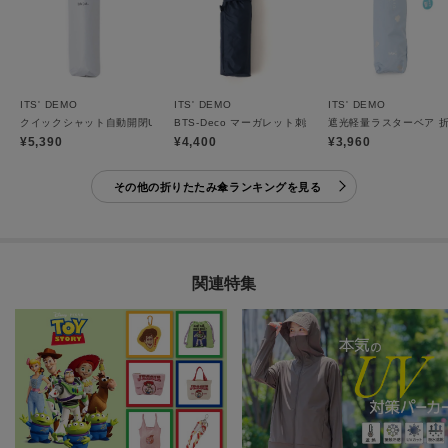
ITS' DEMO
ITS' DEMO
ITS' DEMO
クイックシャット自動開閉UVブロック55cm 折りたたみ傘 日傘
BTS-Deco マーガレット刺繍 折りたたみ傘 日傘
遮光軽量ラスターベア 折
¥5,390
¥4,400
¥3,960
その他の折りたたみ傘ランキングを見る
関連特集