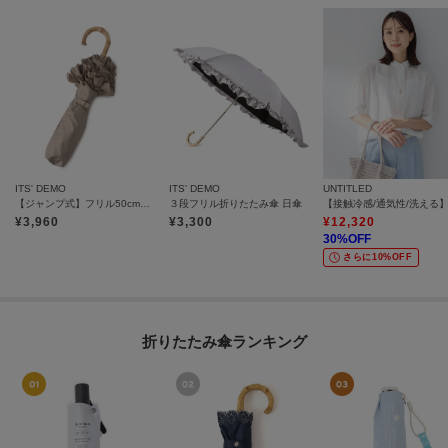
ITS' DEMO
ITS' DEMO
UNTITLED
【ジャンプ式】フリル50cm遮光 折りたたみ傘 日傘
３段フリル折りたたみ傘 日傘
¥
3,960
¥
3,300
¥
12,320
30
%OFF
さらに10%OFF
折りたたみ傘ランキング