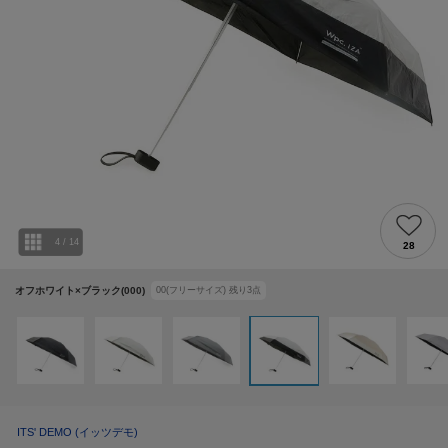
4
/
14
28
オフホワイト×ブラック(000)
00(フリーサイズ)
残り
3
点
ITS' DEMO
(イッツデモ)