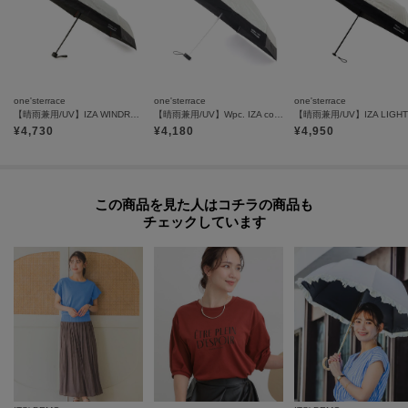
one'sterrace
one'sterrace
one'sterrace
【晴雨兼用/UV】IZA WINDRESISTANT 折傘
【晴雨兼用/UV】Wpc. IZA compact 折傘
¥
4,730
¥
4,180
¥
4,950
この商品を見た人はコチラの商品も
チェックしています