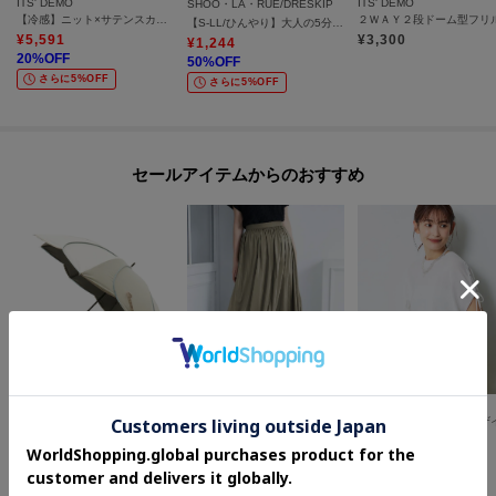
ITS' DEMO
ITS' DEMO
SHOO・LA・RUE/DRESKIP
【冷感】ニット×サテンスカートセット
【S-LL/ひんやり】大人の5分袖 プリントTシャツ
¥
5,591
¥
3,300
¥
1,244
20
%OFF
50
%OFF
さらに5%OFF
さらに5%OFF
セールアイテムからのおすすめ
one'sterrace
UNTITLED
Reflect
【晴雨兼用/UV】バイカラーパイピング 長傘
【セットアップ可/後ろウエストゴム/光沢感】ローンフレアスカート
¥
2,552
¥
16,720
¥
9,086
20
%OFF
20
%OFF
30
%OFF
さらに10%OFF
さらに10%OFF
さらに10%OFF