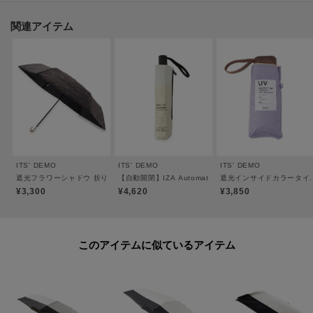
またデザインの特性上、完全な防水はっ水加工が難しい場合があり、雨が染
み込むことがありますのでご注意ください。
関連アイテム
≪開閉方法≫
手開き（イージーオープン）仕様。ポキポキ折らずにスムーズに開閉できま
す。
ご使用になる前に製品に付属しているご使用上の注意をお読みください。
※この製品は、太陽光線中の紫外線（UV）を通しにくくします。この効果は
ITS' DEMO
ITS' DEMO
ITS' DEMO
永久的ではありません。
遮光フラワーシャドウ 折りたたみ傘 日傘
【自動開閉】IZA Automatic & Safe 折りたたみ傘 晴雨
遮光インサイドカラータイニ
¥3,300
¥4,620
¥3,850
※照明の関係により、実際よりも色味が違って見える場合があります。ま
た、パソコン・スマートフォンなどの環境により、若干製品と画像のカラー
このアイテムに似ているアイテム
が異なる場合もございます。