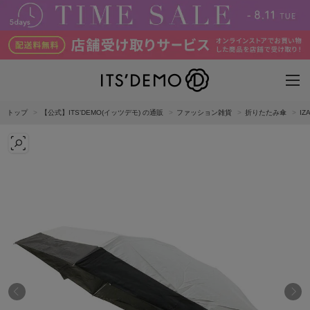
トップ
【公式】ITS'DEMO(イッツデモ) の通販
ファッション雑貨
折りたたみ傘
I