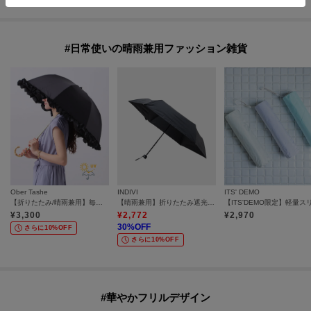
#日常使いの晴雨兼用ファッション雑貨
Ober Tashe
INDIVI
ITS' DEMO
【折りたたみ/晴雨兼用】毎シーズン大人気！遮光率100％！2段折傘フリル日傘
【晴雨兼用】折りたたみ遮光日傘
¥
3,300
¥
2,772
¥
2,970
30
%OFF
さらに10%OFF
さらに10%OFF
#華やかフリルデザイン