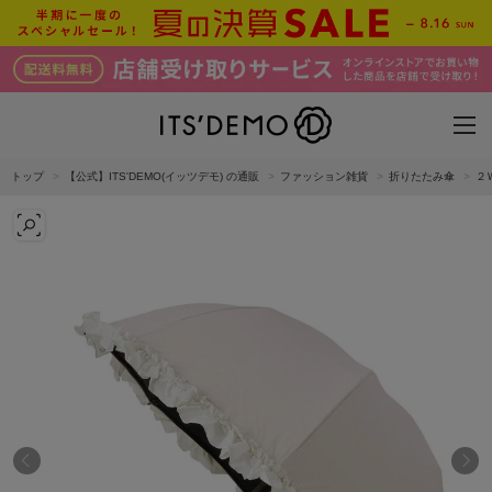
トップ
【公式】ITS'DEMO(イッツデモ) の通販
ファッション雑貨
折りたたみ傘
２