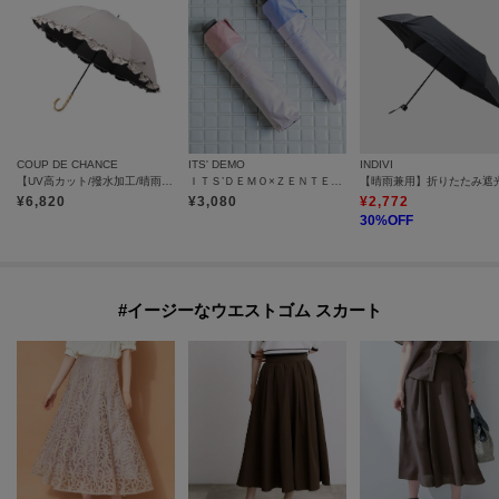
COUP DE CHANCE
ITS' DEMO
INDIVI
【UV高カット/撥水加工/晴雨兼用】フリルミニ傘
ＩＴＳ’ＤＥＭＯ×ＺＥＮＴＥＮＫＯＵ 折りたたみ傘 晴雨兼用
¥
6,820
¥
3,080
¥
2,772
30
%OFF
#イージーなウエストゴム スカート