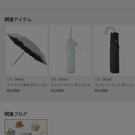
に骨を1本ずつ折っていただく必要がございます。
≪簡単収納≫
関連アイテム
収納袋は少しゆとりを持たせているので、適当にたたんだ傘でもしまいやす
いつくりなのが◎
しまった後は袋がずれ落ちないようベルト付きになっているところも安心＆
使いやすいポイントです。
※照明の関係により、実際よりも色味が違って見える場合があります。ま
た、パソコン・スマートフォンなどの環境により、若干製品と画像のカラー
ITS' DEMO
ITS' DEMO
ITS' DEMO
が異なる場合もございます。
５０フリル無地 折りたたみ傘 日傘
５０バイカラー 折りたたみ傘 日傘
５０ヒートカット 折りたた
¥2,860
¥2,860
¥2,860
関連ブログ