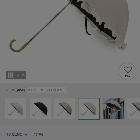
4
/
15
247
ベージュ(052)
00(フリーサイズ)
お取り寄せ
ITS' DEMO
(イッツデモ)