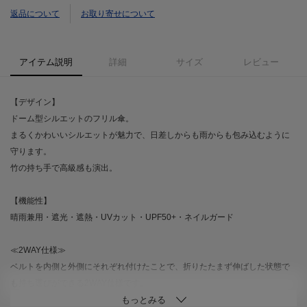
返品について
お取り寄せについて
アイテム説明
詳細
サイズ
レビュー
【デザイン】
ドーム型シルエットのフリル傘。
まるくかわいいシルエットが魅力で、日差しからも雨からも包み込むように
守ります。
竹の持ち手で高級感も演出。
【機能性】
晴雨兼用・遮光・遮熱・UVカット・UPF50+・ネイルガード
≪2WAY仕様≫
ベルトを内側と外側にそれぞれ付けたことで、折りたたまず伸ばした状態で
も持ち運びができる2WAY仕様です。
※美しいシルエットを表現するための仕様上、傘を広げる時・折りたたむ時