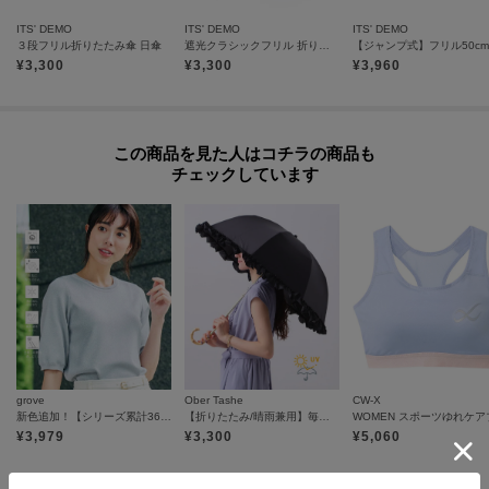
ITS' DEMO
ITS' DEMO
ITS' DEMO
３段フリル折りたたみ傘 日傘
遮光クラシックフリル 折りたたみ傘 日傘
¥
3,300
¥
3,300
¥
3,960
この商品を見た人はコチラの商品も
チェックしています
grove
Ober Tashe
CW-X
新色追加！【シリーズ累計36万枚/UVカット・ひんやり・洗濯機OK】やわらかドライタッチ 五分袖ニット
【折りたたみ/晴雨兼用】毎シーズン大人気！遮光率100％！2段折傘フリル日傘
¥
3,979
¥
3,300
¥
5,060