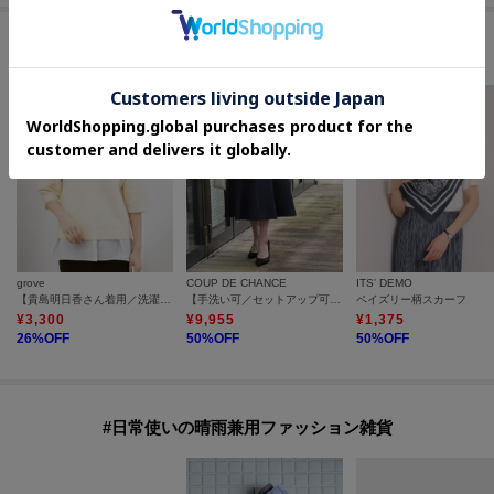
セールアイテムからのおすすめ
grove
COUP DE CHANCE
ITS' DEMO
【貴島明日香さん着用／洗濯機OK】レイヤードにもおすすめ、軽やかクロップドニット
【手洗い可／セットアップ可】リネンライクスカート
ペイズリー柄スカーフ
¥
3,300
¥
9,955
¥
1,375
26
%OFF
50
%OFF
50
%OFF
#日常使いの晴雨兼用ファッション雑貨