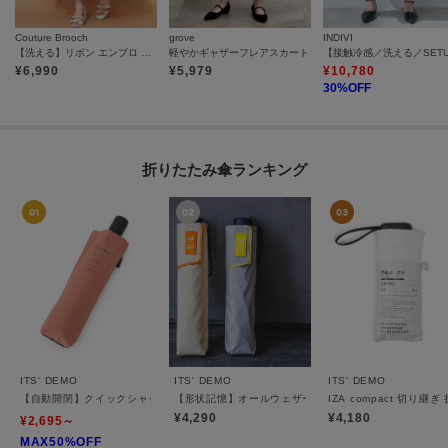
Couture Brooch
grove
INDIVI
【洗える】リボン エンブロ スカート
軽やかギャザーフレアスカート
¥
6,990
¥
5,979
¥
10,780
30
%OFF
折りたたみ傘ランキング
ITS' DEMO
ITS' DEMO
ITS' DEMO
【自動開閉】クイックシャットジャンプ55cm 折りたたみ傘 雨傘
【形状記憶】オールウェザースマート 折りたたみ傘 晴
IZA compact 切り
¥4,290
¥4,180
¥2,695～
MAX50%OFF