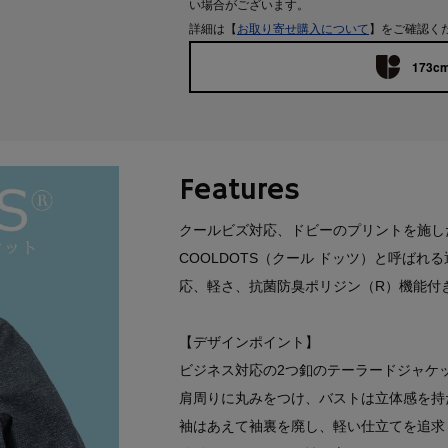
い場合がございます。
詳細は【
お取り寄せ購入について
】をご確認く
173cm
Features
クールビズ対応、ドビーのプリントを施し
COOLDOTS（クール ドッツ）と呼ば
応、軽さ、抗菌防臭ポリジン（R）機能付
【デザインポイント】
ビジネス対応の2つ釦のテーラードジャケ
肩周りに丸みをつけ、バストは立体感を持
袖はあえて袖裏を廃し、軽い仕立てを追求