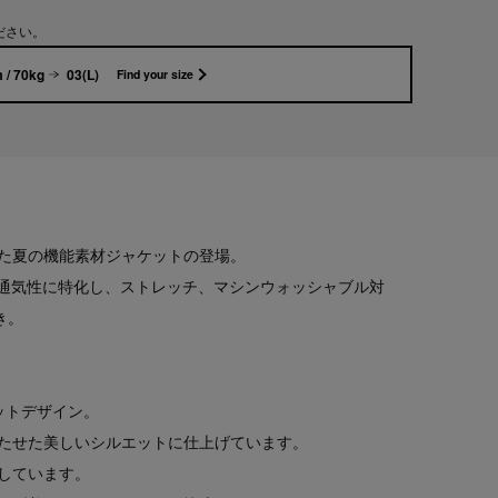
ださい。
 / 70kg
03(L)
Find your size
た夏の機能素材ジャケットの登場。
れる通気性に特化し、ストレッチ、マシンウォッシャブル対
き。
ットデザイン。
たせた美しいシルエットに仕上げています。
しています。