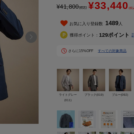
¥33,440
¥
41,800
(税込)
(税
1489
お気に入り登録数
人
129
ポイント
獲得ポイント：
さらに15%OFF
すべての対象商品
ライトグレー
ブラック(019)
ブルー(092)
(011)