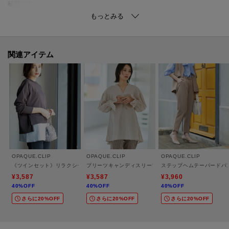
秘密です。
・ウエストはゴム仕様で穿き心地も快適です。
【素材】
・程よい厚みでストレッチの効いたフェイクスウェード素材を使用。
関連アイテム
・控えめな光沢が大人な表情を演出してくれるので、キレイ見えします。
・マシンウォッシャブルでご自宅でのお洗濯が可能。
・静電気防止加工を施し、裏地なしでも着心地の良さを実現。
※本製品は、まったく静電気を発生させないものではありません。放電につ
いては環境によって変化します。
※この効果は永久的なものではありません。
【仕様】
OPAQUE.CLIP
OPAQUE.CLIP
OPAQUE.CLIP
・ポケットなし
《ツインセット》リラクシーサイドスリットニット×ドッキングタンク【洗濯機洗い可】
プリーツキャンディスリーブブラウス【洗濯機洗い可】
ステップヘムテーパードパ
・ウエスト総ゴム
¥3,587
¥3,587
¥3,960
40%OFF
40%OFF
40%OFF
・裏地なし
さらに20%OFF
さらに20%OFF
さらに20%OFF
※照明の関係により、実際よりも色味が違って見える場合があります。ま