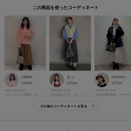
た、パソコン・スマートフォンなどの環境により、若干製品と画像のカラー
この商品を使った
が異なる場合もございます。
モデル情報：身長163cm B82 W62 H91 着用サイズ：38（M）
nakko
まふ
sumica
154cm
155cm
157cm
OPAQUE.CLIP
OPAQUE.CLIP
OPAQUE.CLIP
イオンモール木曽川 オペーク・ドット・クリップ
名古屋栄メルサ オペーク・ドット・クリップ
その他のコーディネートを見る