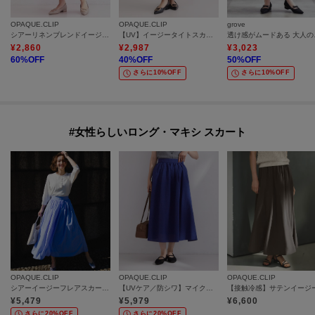
OPAQUE.CLIP
OPAQUE.CLIP
grove
シアーリネンブレンドイージープリーツスカート【洗濯機OK】
【UV】イージータイトスカート／セットアップ対応可《洗濯機OK》
透け感が
¥
2,860
¥
2,987
¥
3,023
60
%OFF
40
%OFF
50
%OFF
さらに10%OFF
さらに10%OFF
#女性らしいロング・マキシ スカート
OPAQUE.CLIP
OPAQUE.CLIP
OPAQUE.CLIP
シアーイージーフレアスカート【洗濯機OK】
【UVケア／防シワ】マイクロサッカー フレアスカート《洗濯機OK》
¥
5,479
¥
5,979
¥
6,600
さらに20%OFF
さらに20%OFF