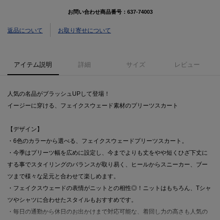
お問い合わせ商品番号：
637-74003
返品について
お取り寄せについて
アイテム説明
詳細
サイズ
レビュー
人気の名品がブラッシュUPして登場！
イージーに穿ける、フェイクスウェード素材のプリーツスカート
【デザイン】
・6色のカラーから選べる、フェイクスウェードプリーツスカート。
・今季はプリーツ幅を広めに設定し、今までよりも丈をやや短くひざ下丈に
する事でスタイリングのバランスが取り易く、ヒールからスニーカー、ブー
ツまで様々な足元と合わせて楽しめます。
・フェイクスウェードの表情がニットとの相性◎！ニットはもちろん、Tシャ
ツやシャツに合わせたスタイルもおすすめです。
・毎日の通勤から休日のお出かけまで対応可能な、着回し力の高さも人気の