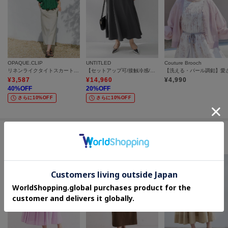
OPAQUE.CLIP
UNTITLED
Couture Brooch
リネンライクタイトスカート【洗濯機OK】
【セットアップ可/接触冷感/遮熱】リラクシーフレアスカート
¥
3,587
¥
14,960
¥
4,990
40
%OFF
20
%OFF
さらに10%OFF
さらに10%OFF
セールアイテムからのおすすめ