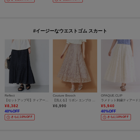
#イージーなウエストゴム スカート
Reflect
Couture Brooch
OPAQUE.CLIP
【セットアップ可】ティアードロングスカート
【洗える】リボン エンブロ スカート
¥
8,382
¥
6,990
¥
5,940
40
%OFF
40
%OFF
さらに10%OFF
さらに10%OFF