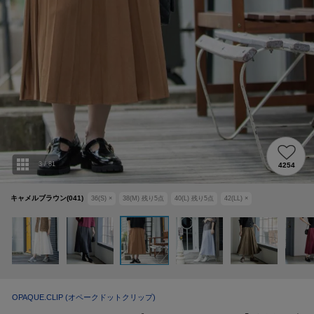
3
/
81
4254
キャメルブラウン(041)
36(S)
×
38(M)
残り
5
点
40(L)
残り
5
点
42(LL)
×
OPAQUE.CLIP
(オペークドットクリップ)