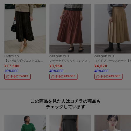
UNTITLED
OPAQUE.CLIP
OPAQUE.CLIP
【シワ知らず/ウエストゴム】スエード風プリーツスカート
レザーライクタックフレアスカート【洗濯機洗い可】
¥
17,600
¥
3,960
¥
4,620
20
%OFF
40
%OFF
40
%OFF
さらに5%OFF
さらに20%OFF
さらに20%OFF
この商品を見た人はコチラの商品も
チェックしています