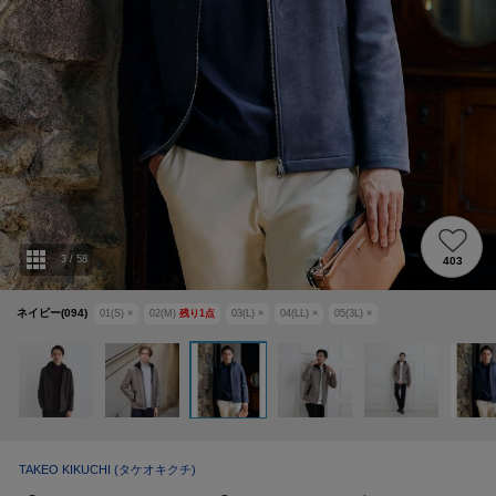
3
/
58
403
ネイビー(094)
01(S)
×
02(M)
残り
1
点
03(L)
×
04(LL)
×
05(3L)
×
TAKEO KIKUCHI
(タケオキクチ)