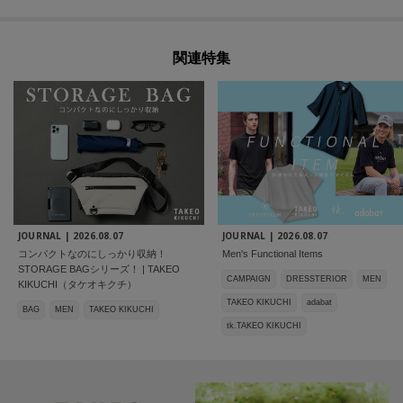
関連特集
JOURNAL |
2026.08.07
JOURNAL |
2026.08.07
コンパクトなのにしっかり収納！
Men's Functional Items
STORAGE BAGシリーズ！ | TAKEO
CAMPAIGN
DRESSTERIOR
MEN
KIKUCHI（タケオキクチ）
TAKEO KIKUCHI
adabat
BAG
MEN
TAKEO KIKUCHI
tk.TAKEO KIKUCHI