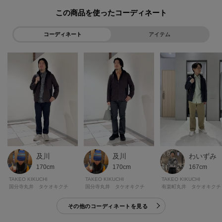
この商品を使った
モデル情報：身長186cm B88 W73 H92 着用サイズ：03（L）
コーディネート
アイテム
及川
わいずみ
及川
170cm
167cm
170cm
TAKEO KIKUCHI
TAKEO KIKUCHI
TAKEO KIKUCHI
国分寺丸井 タケオキクチ
有楽町丸井 タケオキクチ
国分寺丸井 タケオキクチ
その他のコーディネートを見る