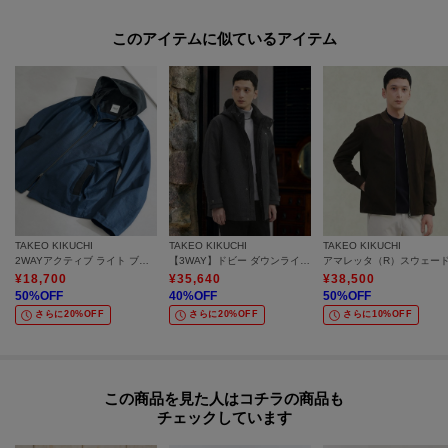
このアイテムに似ているアイテム
TAKEO KIKUCHI
TAKEO KIKUCHI
TAKEO KIKUCHI
2WAYアクティブ ライト ブルゾン
【3WAY】ドビー ダウンライナー付ブルゾン
¥
18,700
¥
35,640
¥
38,500
50
%OFF
40
%OFF
50
%OFF
さらに20%OFF
さらに20%OFF
さらに10%OFF
この商品を見た人はコチラの商品も
チェックしています