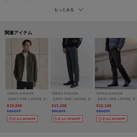
Fabric）』を使用しています。
ダウンが絡み合うことで空気を含み外気の影響を軽減し、暖房の効いた室内
や屋外での寒い冷気に対して『ちょうどいい』着心地に。
・透湿性．．．湿気を逃し内部の蒸れを軽減します。
関連アイテム
・ストレッチ性．．．伸縮性があり快適。
・ピリングしにくい．．．毛玉になりにくくなっています。
・マシンウォッシャブル．．．家庭での洗濯が可能です。
・洗濯シワ軽減．．．洗濯後のシワが付きにくい素材です。
【仕様】
・ポケット数：横×2
・裏地なし
TAKEO KIKUCHI
TAKEO KIKUCHI
TAKEO KIKUCHI
【JUST ONE LAYER】ダウンファブリック ジップアップ リブ ブルゾン
【JUST ONE LAYER】ダウンファブリック ポンチ ス
【JUST ONE LAYER
¥19,800
¥13,200
¥12,100
50%OFF
50%OFF
50%OFF
※照明の関係により、実際よりも色味が違って見える場合があります。ま
さらに10%OFF
さらに10%OFF
さらに10%OFF
た、パソコン・スマートフォンなどの環境により、若干製品と画像のカラー
が異なる場合もございます。