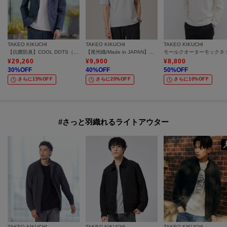
TAKEO KIKUCHI
TAKEO KIKUCHI
TAKEO KIKUCHI
【抗菌防臭】COOL DOTS（R）ドビープリント ジャケット
【尾州織/Made in JAPAN】メランジ Tシャツ
モールクオーターモックネ
¥
29,260
¥
9,900
¥
8,800
30
%OFF
40
%OFF
50
%OFF
さらに15%OFF
さらに20%OFF
さらに10%OFF
#さっと羽織れるライトアウター
TAKEO KIKUCHI
TAKEO KIKUCHI
TAKEO KIKUCHI