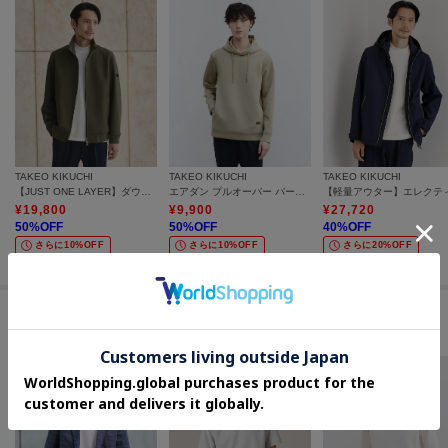
TAKEO KIKUCHI
TAKEO KIKUCHI
TAKEO KIKUCHI
【JUST ONE LAYER】ダウンファブリック ジップアップ リブ ブルゾン
エアダン プルオーバー パーカー
¥
19,800
¥
9,900
¥
27,720
50
%OFF
50
%OFF
40
%OFF
さらに10%OFF
さらに10%OFF
さらに20%OFF
セールアイテムからのおすすめ