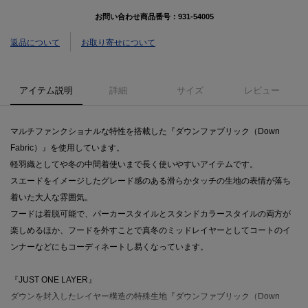
お問い合わせ商品番号：
931-54005
返品について
お取り寄せについて
アイテム説明
詳細
サイズ
レビュー
マルチファンクショナルな特性を搭載した『ダウンファブリック（Down
Fabric）』を使用しています。
軽羽織としてや冬の中間着使いまで長く使いやすいアイテムです。
スエードをイメージしたグレード感のある滑らかタッチの生地の表情が落ち
着いた大人な雰囲気。
フードは着脱可能で、パーカースタイルとスタンドカラースタイルの両方が
楽しめるほか、フードを外すことで真冬のミッドレイヤーとしてコートのイ
ンナーなどにもコーディネートし易くなっています。
『JUST ONE LAYER』
ダウンを封入したレイヤー構造の特殊生地『ダウンファブリック（Down