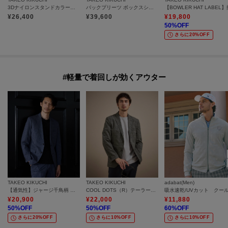
3Dナイロンスタンドカラーブルゾン
バックプリーツ ボックスシルエット ジップ ブルゾン
¥
26,400
¥
39,600
¥
19,800
50
%OFF
さらに20%OFF
#軽量で着回しが効くアウター
TAKEO KIKUCHI
TAKEO KIKUCHI
adabat(Men)
【通気性】ジャージ千鳥柄 ジャケット
COOL DOTS（R）テーラードジャケット
¥
20,900
¥
22,000
¥
11,880
50
%OFF
50
%OFF
60
%OFF
さらに20%OFF
さらに10%OFF
さらに10%OFF