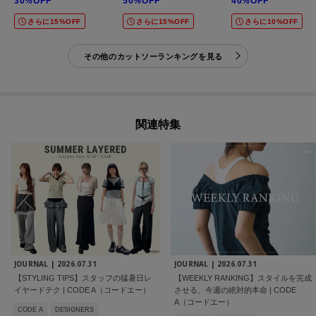
30%OFF
50%OFF
40%OFF
さらに15%OFF
さらに15%OFF
さらに10%OFF
その他のカットソーランキングを見る
関連特集
JOURNAL |
2026.07.31
JOURNAL |
2026.07.31
【STYLING TIPS】スタッフの猛暑日レ
【WEEKLY RANKING】スタイルを完成
イヤードテク | CODE A（コードエー）
させる、今週の絶対的本命 | CODE
A（コードエー）
CODE A
DESIGNERS