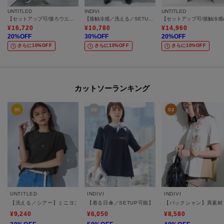
UNTITLED
INDIVI
UNTITLED
【セットアップ可/後ろウエストゴム/光沢感】ローンフレアスカート
【接触冷感／洗える／SETUP可能】シアーシャンブレータックフレアスカート
¥
16,720
¥
10,780
¥
14,960
20
%OFF
30
%OFF
20
%OFF
さらに10%OFF
さらに10%OFF
さらに10%OFF
カットソーランキング
UNTITLED
INDIVI
INDIVI
【洗える／シアー】ミニヨンレースプルオーバー
【着る日傘／SETUP可能】ビスチェレイヤード風トップ
【バックシャン】異素材
¥9,240
¥6,050
¥8,580