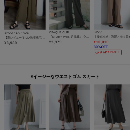
OPAQUE.CLIP
INDIVI
SHOO・LA・RUE
『STORY Web7月掲載』 空気パンツ《接触冷感／UVケア／吸水速乾／防シワ／洗濯機OK》
【高レビュー/S-LL/洗濯機可/セットアップ可】着丈選べる 軽凛(かろりん) ひんやりフラップイージーパンツ
¥
5,979
¥
10,010
¥
3,989
30
%OFF
さらに10%OFF
#イージーなウエストゴム スカート