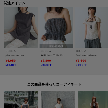
【スタイリング】
関連アイテム
ショート丈なのでワイドパンツなどにも合わせやすく、インせずにラフに着
ることで今っぽく仕上がります。
薄手なのでワンピースなどのインナー使いにも最適。
＃アシンメトリー ＃ジャージー素材 ＃着回し ＃カジュアル ＃オンオフ
SOLD OUT
【CODE A ｜ コードエー】
CODE A
CODE A
CODE A
FAV FASHION． FAV STYLE．をコンセプトに掲げ、自分らしく自由にファッ
pile cutout tee
◆Ribbon Tulle Duo
femi cut pullover
ションを楽しむ女性にむけたラインナップを提案しています。
¥6,050
¥8,800
¥6,600
50%OFF
50%OFF
50%OFF
※照明の関係により、実際よりも色味が違って見える場合があります。ま
た、パソコン・スマートフォンなどの環境により、若干製品と画像のカラー
この商品を使った
が異なる場合もございます。