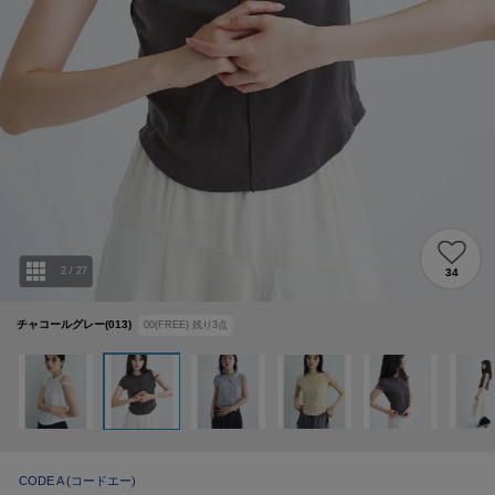
2
/
27
34
チャコールグレー(013)
00(FREE)
残り
3
点
CODE A
(コードエー)