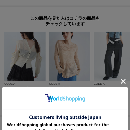
この商品を見た人はコチラの商品も
チェックしています
CODE A
CODE A
CODE A
multiway knit cardigan
flower mesh pullover
turn up chic trousers
¥
12,320
¥
9,900
¥
19,800
30
%OFF
50
%OFF
セールアイテムからのおすすめ