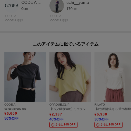
CODE A 本部スタッフ
uchi__yama
0cm
170cm
CODE A
CODE A
CODE A 本部
CODE A 本部
このアイテムに似ているアイテム
CODE A
OPAQUE.CLIP
RILATO
corset jersey tee
【UV／吸水速乾】リラクシードルマントップス／セットアップ対応可《洗濯機OK》
¥
6,600
¥
2,387
¥
6,930
50
%OFF
40
%OFF
30
%OFF
さらに10%OFF
さらに10%OFF