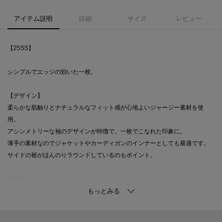
アイテム説明
詳細
サイズ
レビュー
【25SS】
シンプルでエッジの効いた一枚。
【デザイン】
柔らかな肌触りとナチュラルなフィット感が心地よいジャージー素材を使
用。
アシンメトリーな袖のデザインが特徴で、一枚でこなれた印象に。
薄手の素材なのでジャケットやカーディガンのインナーとしても最適です。
サイドの裾がほんのりラウンドしているのもポイント。
【素材】
ジャージー素材は、通気性が良く柔軟性に富んでいるため一日中快適。
心地よい肌触りでリラクシーに着られます。