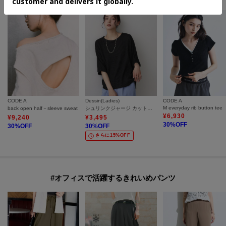
CODE A
Dessin(Ladies)
CODE A
M everyday rib button tee
back open half－sleeve sweat
シュリンクジャージ カットソー
¥
6,930
¥
9,240
¥
3,495
30
%OFF
30
%OFF
30
%OFF
さらに15%OFF
#オフィスで活躍するきれいめパンツ