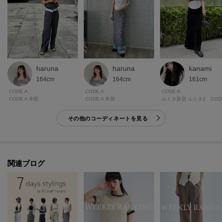
haruna
haruna
kanami
164cm
164cm
161cm
CODE A
CODE A
CODE A
CODE A 本部
CODE A 本部
ルミネ新宿 ルミネ2 CODE
その他のコーディネートを見る
関連ブログ