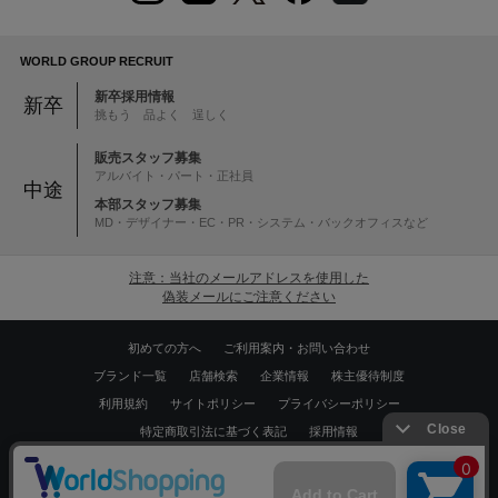
WORLD GROUP RECRUIT
新卒採用情報
新卒
挑もう 品よく 逞しく
販売スタッフ募集
アルバイト・パート・正社員
中途
本部スタッフ募集
MD・デザイナー・EC・PR・システム・バックオフィスなど
注意：当社のメールアドレスを使用した
偽装メールにご注意ください
初めての方へ
ご利用案内・お問い合わせ
ブランド一覧
店舗検索
企業情報
株主優待制度
利用規約
サイトポリシー
プライバシーポリシー
特定商取引法に基づく表記
採用情報
Copyrights © WORLD CO.,LTD. All rights reserved.