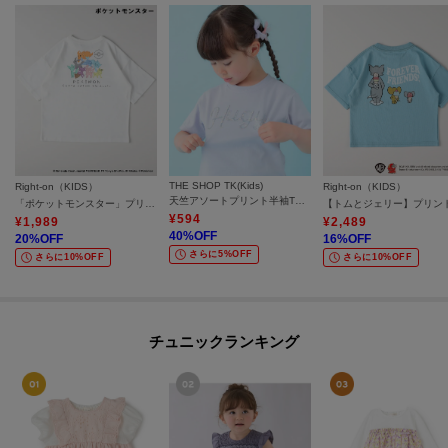
THE SHOP TK(Kids)
Right-on（KIDS）
Right-on（KIDS）
天竺アソートプリント半袖Tシャツ 幾何学アート、スパンコール、飛行機
「ポケットモンスター」プリントTシャツ
¥
594
¥
1,989
¥
2,489
40
%OFF
20
%OFF
16
%OFF
さらに5%OFF
さらに10%OFF
さらに10%OFF
チュニックランキング