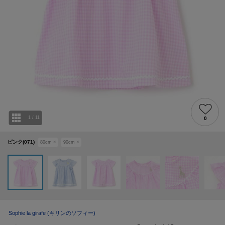
1
/
11
0
ピンク(071)
80cm
×
90cm
×
Sophie la girafe
(キリンのソフィー)