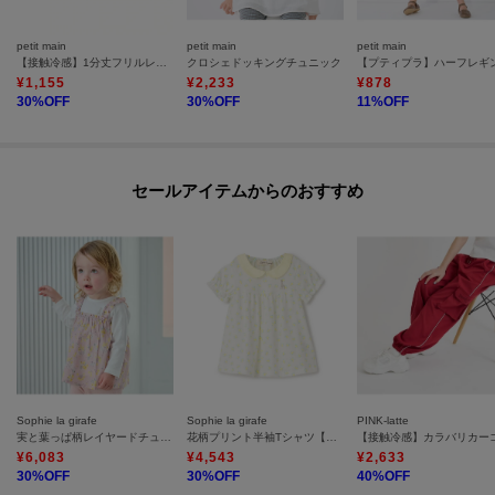
petit main
petit main
petit main
【接触冷感】1分丈フリルレギンス
クロシェドッキングチュニック
【プティプラ】ハーフレギ
¥
1,155
¥
2,233
¥
878
30
%OFF
30
%OFF
11
%OFF
セールアイテムからのおすすめ
Sophie la girafe
Sophie la girafe
PINK-latte
実と葉っぱ柄レイヤードチュニック【日本製】
花柄プリント半袖Tシャツ【日本製】
¥
6,083
¥
4,543
¥
2,633
30
%OFF
30
%OFF
40
%OFF