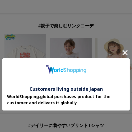
#親子で楽しむリンクコーデ
petit main
petit main
Right-on（KIDS）
【リンク】いちご刺しゅうシャーリングチュニック
【スポンジ・ボブ】プリントTシャツ（親子リンク）
¥
2,233
¥
891
¥
2,989
30
%OFF
70
%OFF
#デイリーに着やすいプリントTシャツ