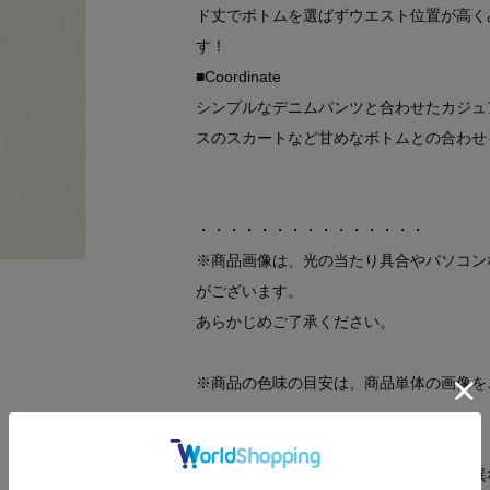
ド丈でボトムを選ばずウエスト位置が高く
す！
■Coordinate
シンプルなデニムパンツと合わせたカジュ
スのスカートなど甘めなボトムとの合わせ
・・・・・・・・・・・・・・・
※商品画像は、光の当たり具合やパソコン
がございます。
あらかじめご了承ください。
※商品の色味の目安は、商品単体の画像を
※画像の商品はサンプルです。
実際の商品と仕様、加工、サイズが若干異