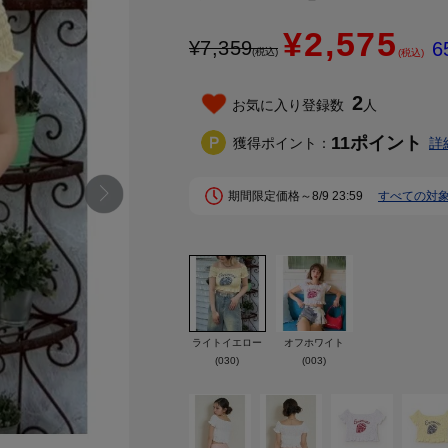
¥2,575
¥
7,359
6
(税込)
(税込)
2
お気に入り登録数
人
11
ポイント
獲得ポイント：
詳
期間限定価格～8/9 23:59
すべての対
ライトイエロー
オフホワイト
(030)
(003)