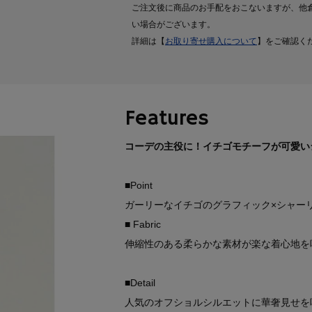
ご注文後に商品のお手配をおこないますが、他
い場合がございます。
詳細は【
お取り寄せ購入について
】をご確認く
Features
コーデの主役に！イチゴモチーフが可愛い
■Point
ガーリーなイチゴのグラフィック×シャー
■ Fabric
伸縮性のある柔らかな素材が楽な着心地を
■Detail
人気のオフショルシルエットに華奢見せを