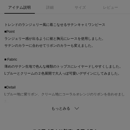
アイテム説明
詳細
サイズ
レビュー
トレンドのランジェリー風に着こなせるサテンキャミワンピース
■Point
ランジェリー感が出るように裾と胸元にレースを使用しました。
サテンのカラーに合わせてリボンのカラーも変えました。
■ Fabric
薄めのサテン生地で色んな種類のトップスにレイヤードしやすくしました。
Lブルーとクリームの２色展開で大人っぽ可愛いデザインにしてみました。
■Detail
Lブルー地に紫リボン、クリーム地にコーラルオレンジのリボンを合わせまし
た。
裾と胸元のレースは白で統一しました。
フワッとシルエットでフェミニンな印象に◎
■Coordinate
トップスはシアー系のものやTシャツ、タンクトップとレイヤードをすると夏