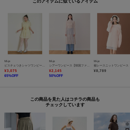
このアイテムに似ているアイテム
っぽく着ることができます。
ボトムはワイドやフレアパンツと合わせるとバランスがとりやすいです。
シンプルなキャミワンピなのでデニムや柄ものとの相性Good。
【透け感】透けない
【生地の厚さ】普通
【伸縮性】なし
【裏地】なし
Mi-je
Mi-je
Mi-je
【ポケット】なし
ビスチェつきシャツワンピース【韓国ファッション】
シアーワンピース【韓国ファッション】
【アジャスター】なし
¥
3,075
¥
2,145
¥
8,789
【MJSL】
65
%OFF
50
%OFF
この商品を見た人はコチラの商品も
チェックしています