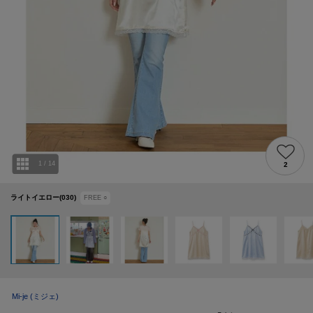
1
/
14
2
ライトイエロー(030)
FREE
○
Mi-je
(ミジェ)