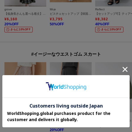
grove
Mi-je
Reflect
【低身長さんも選べる着丈】マドラスチェックワンピース
ビスチェセットアップ【韓国ファッション】
¥
6,160
¥
3,795
¥
8,382
20
%OFF
50
%OFF
40
%OFF
さらに10%OFF
さらに10%OFF
#イージーなウエストゴム スカート
Couture Brooch
UNTITLED
Right-on（LADIES）
【洗える】リボン エンブロ スカート
【セットアップ可/接触冷感/遮熱】リラクシーフレアスカート
【いの
¥
6,990
¥
14,960
¥
4,989
20
%OFF