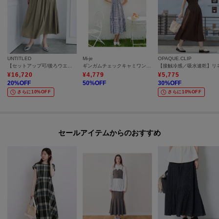
UNTITLED
Mi-je
OPAQUE.CLIP
【セットアップ可/後ろウエストゴム/光沢感】ローンフレアスカート
ギンガムチェックキャミワンピース【韓国ファッション】
¥
16,720
¥
4,779
¥
5,775
20
%OFF
50
%OFF
30
%OFF
さらに10%OFF
さらに10%OFF
セールアイテムからのおすすめ