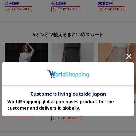
50
%OFF
60
%OFF
20
%OFF
さらに5%OFF
さらに10%OFF
さらに5%OFF
#オンオフ使えるきれいめスカート
OPAQUE.CLIP
UNTITLED
Couture Brooch
シアーイージーフレアスカート【洗濯機OK】
【セットアップ可/接触冷感/遮熱】リラクシーフレアスカート
¥
5,479
¥
14,960
¥
6,990
20
%OFF
さらに20%OFF
さらに10%OFF