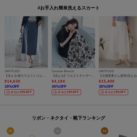
#お手入れ簡単洗えるスカート
UNTITLED
Couture Brooch
UNTITLED
【洗える/後ろウエストゴム】オックスアイラインスカート
【洗える】ウエストギャザー 花柄スカート
¥
14,630
¥
4,194
¥
15,400
30
%OFF
40
%OFF
30
%OFF
さらに15%OFF
さらに10%OFF
さらに15%OFF
リボン・ネクタイ・靴下ランキング