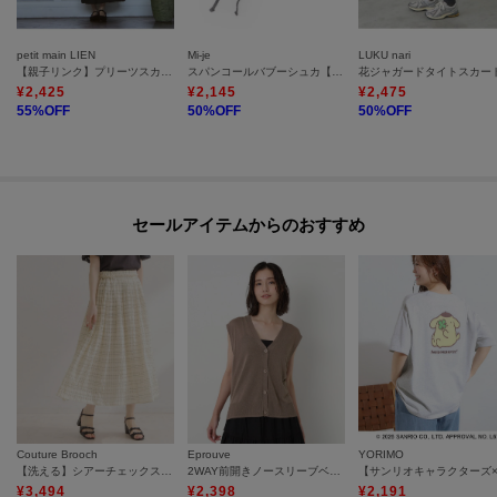
petit main LIEN
Mi-je
LUKU nari
【親子リンク】プリーツスカート
スパンコールバブーシュカ【韓国ファッション】
花ジャガードタイトスカー
¥
2,425
¥
2,145
¥
2,475
55
%OFF
50
%OFF
50
%OFF
セールアイテムからのおすすめ
Couture Brooch
Eprouve
YORIMO
【洗える】シアーチェックスカート
2WAY前開きノースリーブベスト
¥
3,494
¥
2,398
¥
2,191