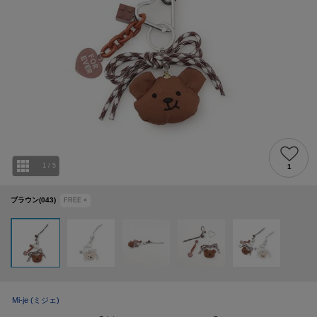
1
/
5
1
ブラウン(043)
FREE
×
Mi-je
(ミジェ)