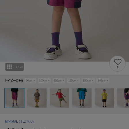
1
/
25
0
ネイビー(094)
90cm
×
100cm
×
110cm
×
120cm
×
130cm
×
140cm
×
MINIMAL
(ミニマル)