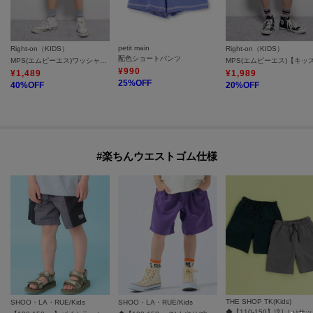
petit main
Right-on（KIDS）
Right-on（KIDS）
配色ショートパンツ
MPS(エムピーエス)ワッシャーナイロンショートパンツ
¥
990
¥
1,489
¥
1,989
25
%OFF
40
%OFF
20
%OFF
#楽ちんウエストゴム仕様
THE SHOP TK(Kids)
SHOO・LA・RUE/Kids
SHOO・LA・RUE/Kids
◆【1