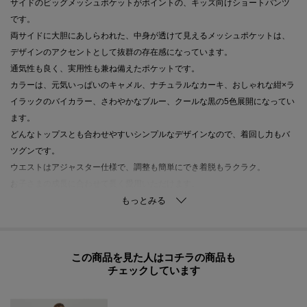
サイドのビッグメッシュポケットがポイントの、キッズ向けショートパンツ
です。
両サイドに大胆にあしらわれた、中身が透けて見えるメッシュポケットは、
デザインのアクセントとして抜群の存在感になっています。
通気性も良く、実用性も兼ね備えたポケットです。
カラーは、元気いっぱいのキャメル、ナチュラルなカーキ、おしゃれな紺×ラ
イラックのバイカラー、さわやかなブルー、クールな黒の5色展開になってい
ます。
どんなトップスとも合わせやすいシンプルなデザインなので、着回し力もバ
ツグンです。
ウエストはアジャスター仕様で、調整も簡単にでき着脱もラクラク。
お子さまの成長に合わせて長く愛用いただけます。
軽量で動きやすい素材を使用しているので、公園遊びやアウトドアなど、ど
んなアクティブなシーンにも最適です。
左ポケット上には、ブランドアイコンの三角形ロゴがさりげなく刺しゅうさ
れ、おしゃれなワンポイントになっています。
この商品を見た人はコチラの商品も
機能性とデザイン性を兼ね備えた、遊び心満載のショートパンツ。
チェックしています
個性をアピールしたいキッズにおすすめのアイテムです。
【おすすめの着用時期は春夏シーズン】