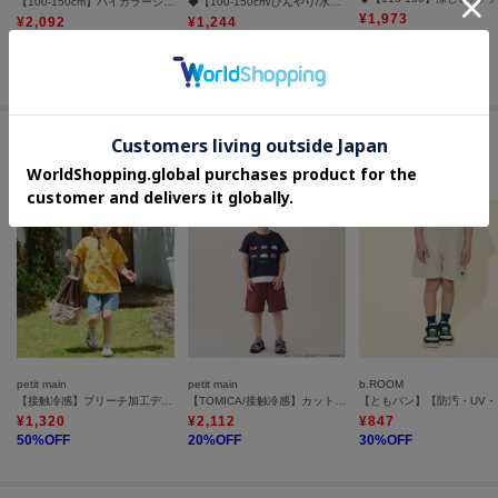
【100-150cm】バイカラーショートパンツ
◆【100-150cm/ひんやり/水陸両用】配色コード使いハーフパンツ
¥
1,973
¥
2,092
¥
1,244
40
%OFF
30
%OFF
50
%OFF
さらに10%OFF
#快適な穿き心地の接触冷感パンツ
petit main
petit main
b.ROOM
【接触冷感】ブリーチ加工デニムハーフパンツ
【TOMICA/接触冷感】カットショートパンツ
【ともパン
¥
1,320
¥
2,112
¥
847
50
%OFF
20
%OFF
30
%OFF