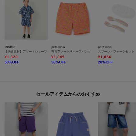
【透け感】透けない
【生地の厚さ】普通
【伸縮性】なし
【裏地】なし
【ポケット】あり
【アジャスター】あり
MINIMAL
petit main
petit main
【快適素材】アソートショーツ
布帛アソート柄ハーフパンツ
スプーン・フォークセット
キャメル：モデル身長:116cm 着用サイズ:120
¥
1,320
¥
1,045
¥
1,056
カーキ：モデル身長:117cm 着用サイズ:120
50
%OFF
50
%OFF
20
%OFF
紺：モデル身長:116cm 着用サイズ:120
ブルー：モデル身長:116cm 着用サイズ:120
黒：モデル身長:116cm 着用サイズ:120
セールアイテムからのおすすめ