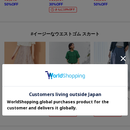
50
%OFF
30
%OFF
50
%OFF
さらに10%OFF
#イージーなウエストゴム スカート
Couture Brooch
OPAQUE.CLIP
UNTITLED
【洗える】リボン エンブロ スカート
リネンライクタイトスカート【洗濯機OK】
【洗える/
¥
6,990
¥
3,587
¥
14,630
40
%OFF
30
%OFF
さらに5%OFF
さらに10%OFF
さらに10%OFF