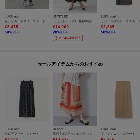
LUKU nari
UNTITLED
LUKU nari
花ジャガードタイトスカート
【セットアップ可/接触冷感/遮熱】リラクシーフレアスカート
リバーシブルレーススカー
¥
2,475
¥
14,960
¥
3,245
50
%OFF
20
%OFF
50
%OFF
さらに10%OFF
セールアイテムからのおすすめ
LUKU nari
Reflect
LUKU nari
ベロアプリーツスカート
幾何学柄Aラインロングスカート
フリンジニットスカート
¥
2,145
¥
13,937
¥
2,310