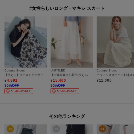
#女性らしいロング・マキシ スカート
Couture Brooch
UNTITLED
Couture Brooch
【洗える】ウエストギャザー 花柄スカート
【古畑星夏さん着用/洗える/後ろウエストゴム】スクエアメッシュスカート
¥
4,892
¥
15,400
¥
11,000
30
%OFF
30
%OFF
さらに10%OFF
さらに10%OFF
その他ランキング