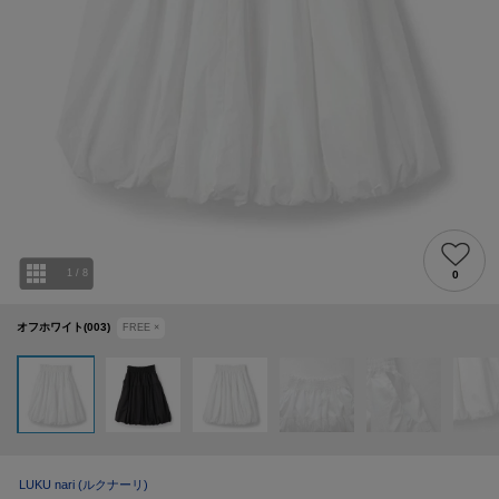
1
/
8
0
オフホワイト(003)
FREE
×
LUKU nari
(ルクナーリ)