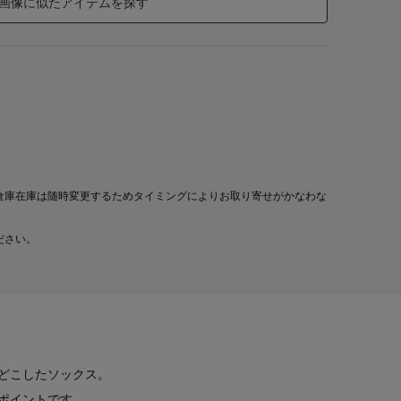
画像に似たアイテムを探す
倉庫在庫は随時変更するためタイミングによりお取り寄せがかなわな
ださい。
どこしたソックス。
ポイントです。