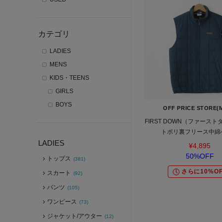
カテゴリ
LADIES
MENS
KIDS・TEENS
GIRLS
BOYS
OFF PRICE STORE(
FIRST DOWN（ファースト
トポリ裏フリース中綿
LADIES
¥4,895
50%OFF
トップス
(381)
さらに10%OF
スカート
(92)
パンツ
(105)
ワンピース
(73)
ジャケット/アウター
(12)