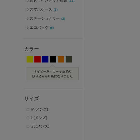
家具・インテリア雑貨
(11)
スマホケース
(1)
ステーショナリー
(2)
エコバッグ
(6)
カラー
ネイビー系・カーキ系での
絞り込みが可能になりました
サイズ
M(メンズ)
L(メンズ)
2L(メンズ)