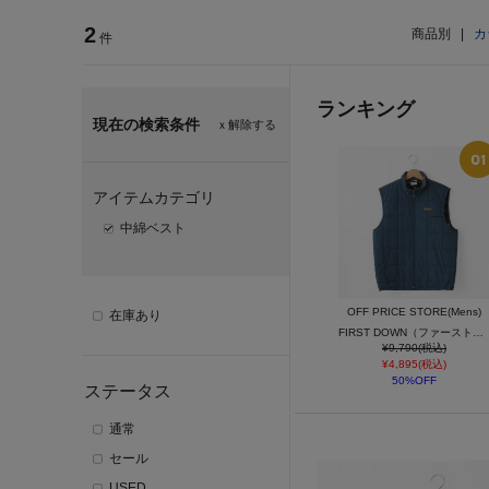
2
商品別
|
カ
件
ランキング
現在の検索条件
ｘ解除する
アイテムカテゴリ
中綿ベスト
OFF PRICE STORE(Mens)
在庫あり
FIRST DOWN（ファーストダウン） ソフトポリ裏フリース中綿ベスト
¥9,790(税込)
¥4,895(税込)
50%OFF
ステータス
通常
セール
USED