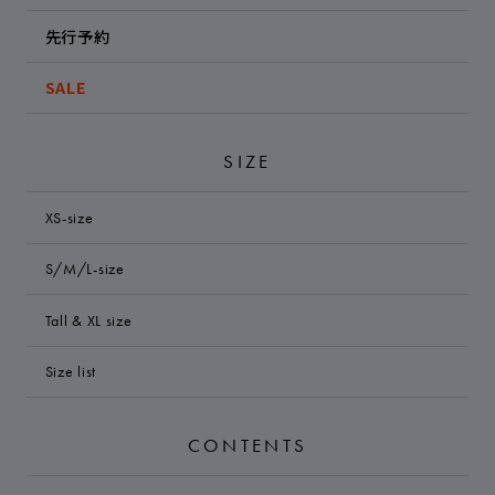
先行予約
SALE
SIZE
XS-size
S/M/L-size
Tall & XL size
Size list
CONTENTS