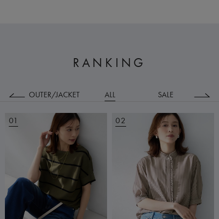
RANKING
ODS
OUTER/JACKET
ALL
SALE
T