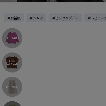
＃余裕服
＃シャツ
＃ピンク＆ブルー
＃レビュー
PRE ORDER
NEW
ARRIVAL
RANKING