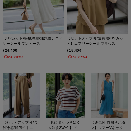
【UVカット/接触冷感/通気性】エア
【セットアップ可/通気性/UVカッ
リークールワンピース
ト】エアリークールブラウス
¥26,400
¥15,400
さらに5%OFF
さらに5%OFF
【セットアップ可/接
【肌に張りつきにく
【通気性/前開きボタ
触冷感/通気性】エア
い/前後2WAY】ドラ
ン】シアーVネックワ