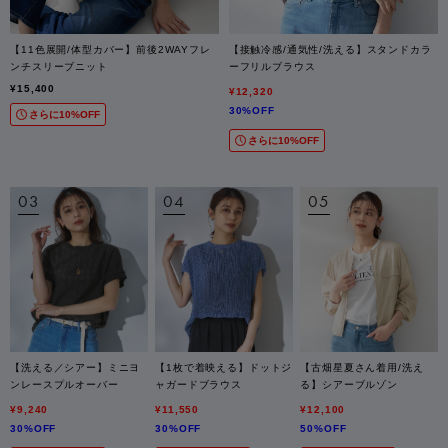
【11色展開/体型カバー】前後2WAYフレ
【接触冷感/通気性/洗える】スタンドカラ
ンチスリーブニット
ーフリルブラウス
¥15,400
¥12,320
30%OFF
さらに10%OFF
さらに10%OFF
【洗える／シアー】ミニヨ
【1枚で着映える】ドットジ
【古畑星夏さん着用/洗え
ンレースプルオーバー
ャガードブラウス
る】シアーブルゾン
¥9,240
¥11,550
¥12,100
30%OFF
30%OFF
50%OFF