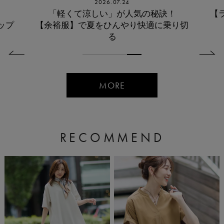
2026.07.24
「軽くて涼しい」が人気の秘訣！
【
ップ
【余裕服】で夏をひんやり快適に乗り切
る
MORE
RECOMMEND