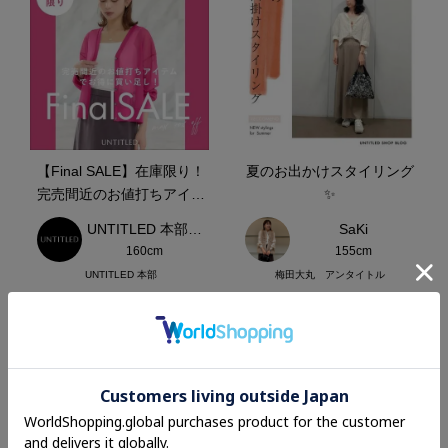
【Final SALE】在庫限り！
夏のお出かけスタイリング
完売間近のお値打ちアイテ
✨
ム
UNTITLED 本部スタッフ
SaKi
160cm
155cm
UNTITLED 本部
梅田大丸 アンタイトル
MORE