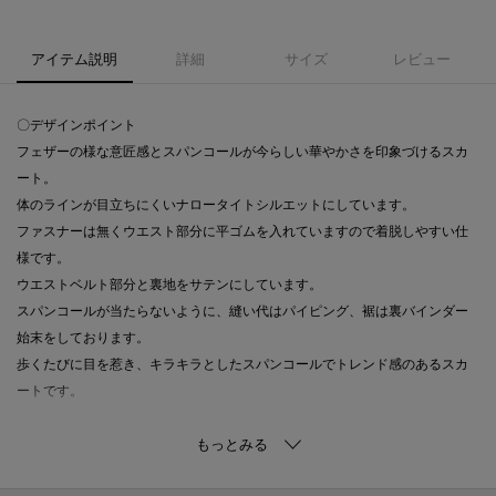
アイテム説明
詳細
サイズ
レビュー
〇デザインポイント
フェザーの様な意匠感とスパンコールが今らしい華やかさを印象づけるスカ
ート。
体のラインが目立ちにくいナロータイトシルエットにしています。
ファスナーは無くウエスト部分に平ゴムを入れていますので着脱しやすい仕
様です。
ウエストベルト部分と裏地をサテンにしています。
スパンコールが当たらないように、縫い代はパイピング、裾は裏バインダー
始末をしております。
歩くたびに目を惹き、キラキラとしたスパンコールでトレンド感のあるスカ
ートです。
〇素材ポイント
チュールベースにフェザーの様な意匠感のある糸と煌めきのあるスパンコー