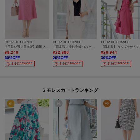
COUP DE CHANCE
COUP DE CHANCE
COUP DE CHANCE
【手洗い可／日本製】麻混フレアースカート
【日本製／接触冷感／UVケア／手洗い可】リネンライクノーカラージャケット
【日本
¥
9,240
¥
22,880
¥
20,944
60
%OFF
20
%OFF
30
%OFF
さらに10%OFF
さらに10%OFF
さらに10%OFF
ミモレスカートランキング