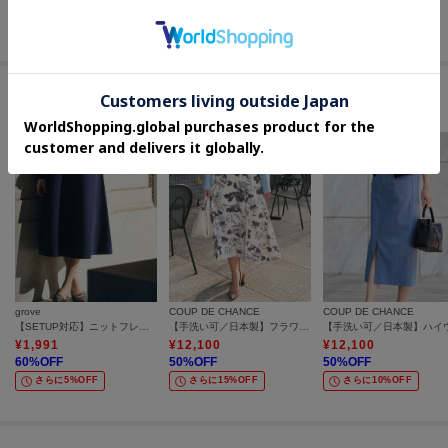
60
%OFF
20
%OFF
50
%OFF
さらに10%OFF
さらに10%OFF
さらに15%OFF
セールアイテムからのおすすめ
grove
COUP DE CHANCE
COUP DE CHANCE
【SETUP対応】ニットフレアスカート
【手洗い可／日本製】フラワー柄フレアスカート
¥
1,991
¥
12,100
¥
12,100
60
%OFF
50
%OFF
50
%OFF
さらに5%OFF
さらに15%OFF
さらに10%OFF