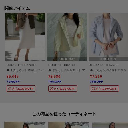
ルが特徴の華やかな素材。
関連アイテム
〇スタイリングポイント
ゆったりめのニットとスニーカーに合わせカジュアルに、きれいめなブラウ
スやカーディガンと合わせお出掛けにと様々なコーディネートをお楽しみい
ただけます。
【仕様】
・ポケットなし
SOLD OUT
SOLD OUT
・ウエスト総ゴム
COUP DE CHANCE
COUP DE CHANCE
COUP DE CHANCE
・裏地あり
◆【洗える／日本製】フェザータイトスカート
◆【洗える／撥水加工】マウンテンパーカ
◆【洗える／軽量】スタン
※こちらの商品はやや透け感があるため、インナーの着用をおすすめしま
¥5,445
¥8,580
¥7,260
70%OFF
70%OFF
70%OFF
す。
さらに30%OFF
さらに30%OFF
さらに30%OFF
※照明の関係により、実際よりも色味が違って見える場合があります。ま
た、パソコン・スマートフォンなどの環境により、若干製品と画像のカラー
この商品を使った
が異なる場合もございます。