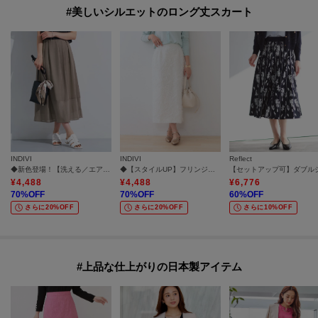
#美しいシルエットのロング丈スカート
INDIVI
INDIVI
Reflect
◆新色登場！【洗える／エアリー素材】巻き風ロングスカート
◆【スタイルUP】フリンジ調ジャカード ストレートラインスカート
¥
4,488
¥
4,488
¥
6,776
70
%OFF
70
%OFF
60
%OFF
さらに20%OFF
さらに20%OFF
さらに10%OFF
#上品な仕上がりの日本製アイテム