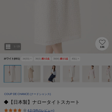
1
/
23
136
ホワイト(001)
34(SS)
×
36(S)
残り
2
点
38(M)
残り
1
点
40(L)
×
COUP DE CHANCE
(クードシャンス)
◆【日本製】ナロータイトスカート
4.0 (3件のレビュー)