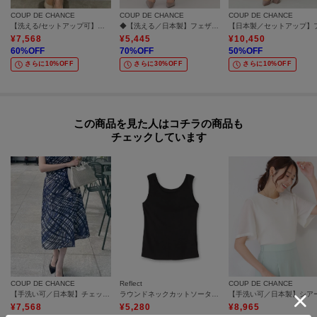
COUP DE CHANCE
COUP DE CHANCE
COUP DE CHANCE
【洗える/セットアップ可】ツイード調ニットスカート
◆【洗える／日本製】フェザータイトスカート
¥
7,568
¥
5,445
¥
10,450
60
%OFF
70
%OFF
50
%OFF
さらに10%OFF
さらに30%OFF
さらに10%OFF
この商品を見た人はコチラの商品も
チェックしています
COUP DE CHANCE
Reflect
COUP DE CHANCE
【手洗い可／日本製】チェック柄のスカート
ラウンドネックカットソータンクトップ
¥
7,568
¥
5,280
¥
8,965