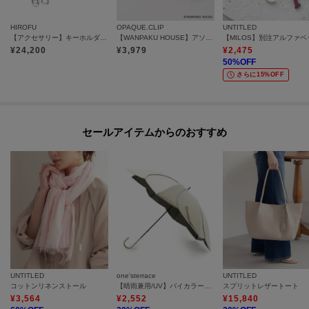
HIROFU
OPAQUE.CLIP
UNTITLED
【アクセサリー】キーホルダー ストラップ レザー 本革（商品番号：P25-65510）
【WANPAKU HOUSE】アソートパペットチャーム
¥
24,200
¥
3,979
¥
2,475
50
%OFF
さらに15%OFF
セールアイテムからのおすすめ
UNTITLED
one'sterrace
UNTITLED
コットンリネンストール
【晴雨兼用/UV】バイカラーパイピング 長傘
スプリットレザートート
¥
3,564
¥
2,552
¥
15,840