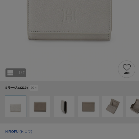
1
/
7
480
ミラージュ(210)
00
×
HIROFU
(ヒロフ)