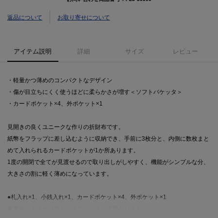
返品について
お取り寄せについて
アイテム説明
詳細
サイズ
レビュー
・軽量かつ薄めのコンパクトなデザイン
・傷が目立ちにくく使うほどに柔らかさが増す＜ソフトバケッタ＞
・カードポケット×4、外ポケット×1
見開きの良くユニークな作りの折財布です。
紙幣をフラップに差し込むように収納でき、手前に3枚分と、内側に数枚まと
めて入れられるカードポケットが1か所あります。
1度の開閉で全てが見渡せるので取り出しがしやすく、機能がシンプルな分、
大きさの割に軽く薄めになっています。
●札入れ×1、小銭入れ×1、カードポケット×4、外ポケット×1
※裏地のカラーは商品のカラーによって異なります。