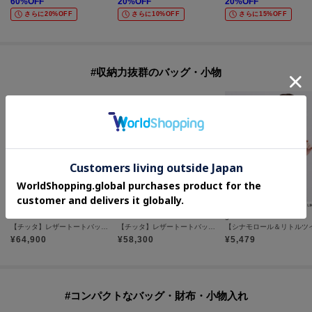
60
%OFF
20
%OFF
20
%OFF
さらに20%OFF
さらに10%OFF
さらに15%OFF
#収納力抜群のバッグ・小物
HIROFU
HIROFU
grove
【チッタ】レザートートバッグ M B5サイズ 本革（商品番号：P25‐35551）
【チッタ】レザートートバッグ S 本革（商品番号：P25‐35550）
¥
64,900
¥
58,300
¥
5,479
#コンパクトなバッグ・財布・小物入れ