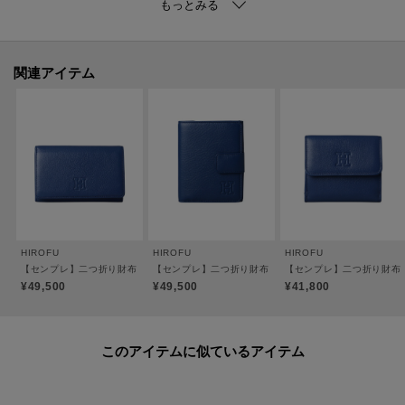
【素材】
＜ソフトバケッタ＞
牛革、混合なめし、ナチュラルシュリンク仕上げ。
関連アイテム
イタリアの老舗タンナーのレザーを採用。HIROFUならではのオリジナルカラ
ーを纏わせ、その特別感と深みを際立たせています。
シュリンク（収縮）加工によるナチュラルな「シボ」が特徴で、一枚一枚革
の表情が異なります。傷が比較的目立ちにくく、使うほどに柔らかさが増し
ていく革本来の弾力を愉しめる素材。
【気になるアイテムは『お気に入り登録』がおすすめです】
〈お気に入り登録とは〉
HIROFU
HIROFU
HIROFU
オンラインサイトの各アイテムにある「ハートマーク」をクリックして簡単
【センプレ】二つ折り財布 レザー ウォレット 本革（商品番号：P25-50101）
【センプレ】二つ折り財布 レザー ウォレット 本革（商品番号
【センプレ】二つ折り財布 レ
に追加できます！
¥49,500
¥49,500
¥41,800
お気に入りアイテムが、在庫残りわずか・再入荷などキャンペーン対象にな
った場合にお知らせいたします。
このアイテムに似ているアイテム
※商品ご購入時にお渡しするお買上げ証明書にお取り扱い上のご注意とお手
入れについての表示がございますのでよくお読みください。