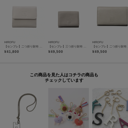
※照明の関係により、実際よりも色味が違って見える場合があります。ま
た、パソコン・スマートフォンなどの環境により、若干製品と画像のカラー
が異なる場合もございます。
HIROFU
HIROFU
HIROFU
【センプレ】二つ折り財布 レザー ウォレット 本革（商品番号：P25-50704）
【センプレ】三つ折り財布 レザー ウォレット 本革（商品番号：P25-50330）
【センプレ】二つ
¥
41,800
¥
49,500
¥
49,500
この商品を見た人はコチラの商品も
チェックしています