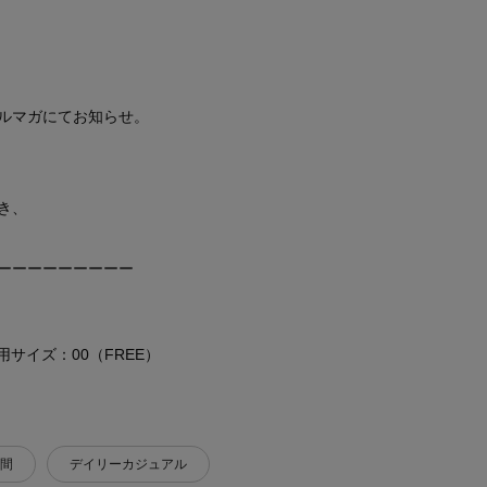
ルマガにてお知らせ。
き、
ーーーーーーーーー
 着用サイズ：00（FREE）
間
デイリーカジュアル