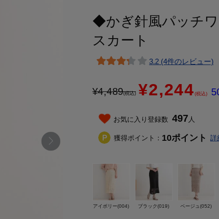
◆かぎ針風パッチワ
スカート
3.2 (4件のレビュー)
¥2,244
¥
4,489
5
(税込)
(税込)
497
お気に入り登録数
人
10
ポイント
獲得ポイント：
詳
アイボリー(004)
ブラック(019)
ベージュ(052)