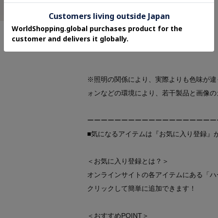
・ウエスト総ゴム
・裏地あり
※こちらの商品はやや透け感があります。
※照明の関係により、実際よりも色味が違
ォンなどの環境により、若干製品と画像の
ーーーーーーーーーーーーーーーーーーー
■気になるアイテムは『お気に入り登録』
＜お気に入り登録とは？＞
オンラインサイトの各アイテムにある「ハ
クリックして簡単に追加できます！
＜おすすめPOINT＞