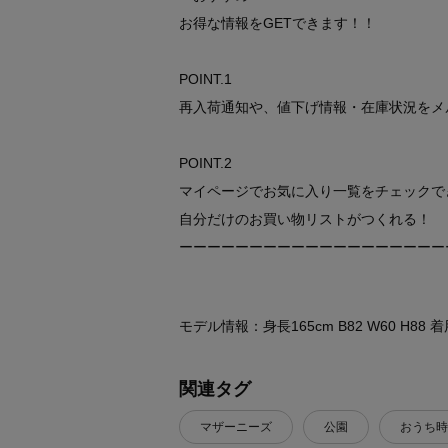
お得な情報をGETできます！！
POINT.1
再入荷通知や、値下げ情報・在庫状況をメ
POINT.2
マイページでお気に入り一覧をチェックで
自分だけのお買い物リストがつくれる！
ーーーーーーーーーーーーーーーーーーー
モデル情報：身長165cm B82 W60 H88
関連タグ
マザーニーズ
公園
おうち時