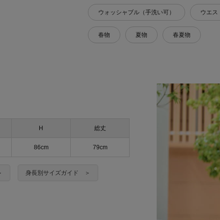
ウォッシャブル（手洗い可）
ウエス
春物
夏物
春夏物
H
総丈
86cm
79cm
＞
身長別サイズガイド ＞