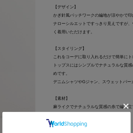
【デザイン】
かぎ針風パッチワークの編地が涼やかで印
ナローシルエットですっきり見えですが、
く着用いただけます。
【スタイリング】
これをコーデに取り入れるだけで簡単にト
トップスにはシンプルでナチュラルな質感
めです。
デニムシャツやGジャン、スウェットパー
【素材】
麻ライクでナチュラルな質感の糸で編み立
【仕様】
・ポケットなし