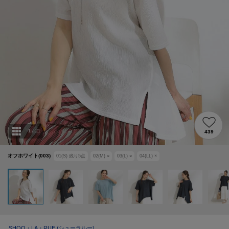
1
/
21
439
オフホワイト(003)
01(S)
残り
5
点
02(M)
○
03(L)
○
04(LL)
×
SHOO・LA・RUE
(シューラルー)