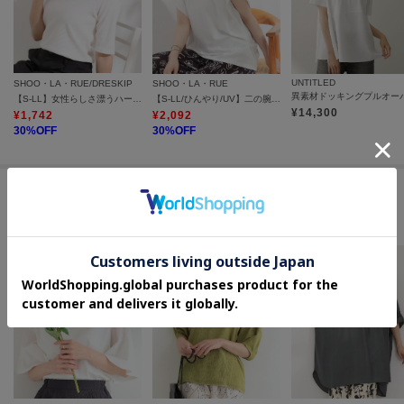
UNTITLED
SHOO・LA・RUE/DRESKIP
SHOO・LA・RUE
異素材ドッキングプルオー
【S-LL】女性らしさ漂うハートネック テレコ5分袖トップス
【S-LL/ひんやり/UV】二の腕をきれいにカバー ショルダータックトップス
¥
14,300
¥
1,742
¥
2,092
30
%OFF
30
%OFF
この商品を見た人はコチラの商品も
チェックしています