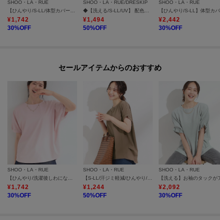
SHOO・LA・RUE
SHOO・LA・RUE/DRESKIP
SHOO・LA・RUE
【ひんやり/S-LL/体型カバー】フレアスリーブで二の腕を自然にカバー 浅VネックTシャツ
◆【洗える/S-LL/UV】 配色ステッチがアクセント 大人のデザイントップス
¥
1,742
¥
1,494
¥
2,442
30
%OFF
50
%OFF
30
%OFF
セールアイテムからのおすすめ
SHOO・LA・RUE
SHOO・LA・RUE
SHOO・LA・RUE
【ひんやり/洗濯後しわになりにくい】インせず着られる さらっとタッチのドルマンブラウス
【S-LL/汗ジミ軽減/ひんやり/UV】体型カバーに タック入りドルマントップス
¥
1,742
¥
1,244
¥
2,092
30
%OFF
50
%OFF
30
%OFF