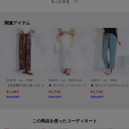
【素材】
涼やかな印象の凹凸が特徴、肌当たり良いジャージ素材を使用しています。
関連アイテム
※照明の関係により、実際よりも色味が違って見える場合があります。ま
た、パソコン・スマートフォンなどの環境により、若干製品と画像のカラー
が異なる場合もございます。
ーーーーーーーーーーーーーーーーーーーーーーーーーーーー
■気になるアイテムは『お気に入り登録』がおすすめです！■
SHOO・LA・RUE
SHOO・LA・RUE/Cutie Blonde
SHOO・LA・RUE
＜お気に入り登録とは？＞
【洗濯機可/柄が選べる】さらさら楽ちん プリーツ ワイドパンツ
◆【S-LL】レースナロースカート
◆【ひんやり/UV/S-LL
オンラインサイトの各アイテムにある「ハートマーク」を
¥1,494
¥1,744
¥1,744
50%OFF
50%OFF
50%OFF
クリックして簡単に追加できます！
＜おすすめPOINT＞
お得な情報をGETできます！！
この商品を使った