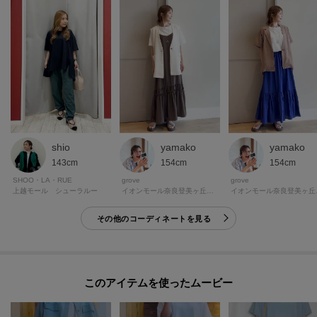
POINT.1
再入荷通知や、値下げ情報・在庫状況をメルマガにてお知らせ。
POINT.2
マイページでお気に入り一覧をチェックでき、
自分だけのお買い物リストがつくれる！
ーーーーーーーーーーーーーーーーーーーーーーーーーーーー
yamako
shio
yamako
モデル情報：身長163cm B81 W59 H88 着用サイズ：02（M）
154cm
143cm
154cm
grove
SHOO・LA・RUE
grove
イオン
上越モール シューラルー
イオンモール奈良登美ヶ丘グローブ
その他のコーディネートを見る
このアイテムを使ったムービー