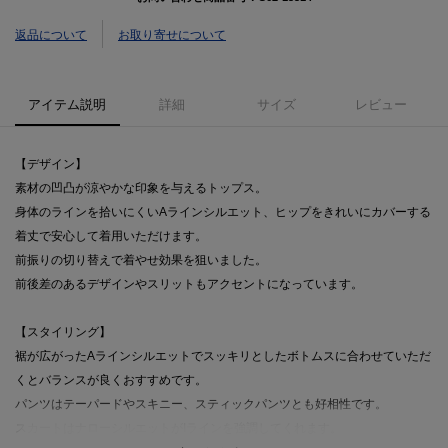
返品について
お取り寄せについて
アイテム説明
詳細
サイズ
レビュー
【デザイン】
素材の凹凸が涼やかな印象を与えるトップス。
身体のラインを拾いにくいAラインシルエット、ヒップをきれいにカバーする
着丈で安心して着用いただけます。
前振りの切り替えで着やせ効果を狙いました。
前後差のあるデザインやスリットもアクセントになっています。
【スタイリング】
裾が広がったAラインシルエットでスッキリとしたボトムスに合わせていただ
くとバランスが良くおすすめです。
パンツはテーパードやスキニー、スティックパンツとも好相性です。
スカートはナローシルエットがIラインを強調してくれます。