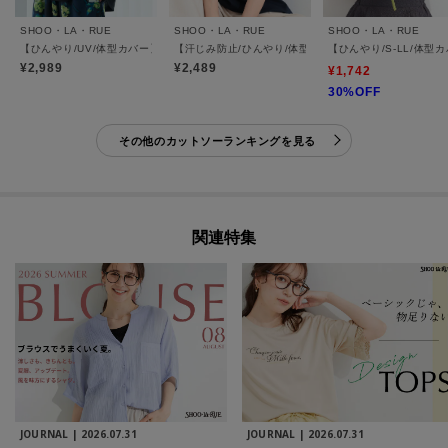
SHOO・LA・RUE
SHOO・LA・RUE
SHOO・LA・RUE
【ひんやり/UV/体型カバー】ヒップ周りが隠せる ひんやりお袖レースTシャツ
【汗じみ防止/ひんやり/体型カバー】真夏の味方。 汗じ
【ひんやり/S-LL/体
¥2,989
¥2,489
¥1,742
30%OFF
その他のカットソーランキングを見る
関連特集
JOURNAL |
2026.07.31
JOURNAL |
2026.07.31