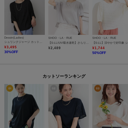
Dessin(Ladies)
SHOO・LA・RUE
SHOO・LA・RUE
シュリンクジャージ カットソー
【S-LL/UV/吸水速乾】さらりと着こなす 肩タックゆるトップス
¥
3,495
¥
2,489
¥
1,744
30
%OFF
50
%OFF
カットソーランキング