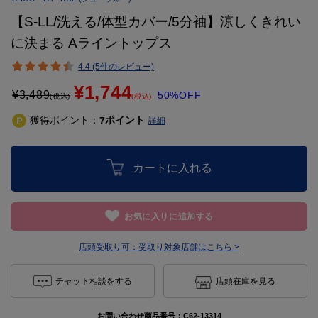
【S-LL/洗える/体型カバー/5分袖】涼しくきれい
に決まる Aライントップス
4.4 (5件のレビュー)
¥1,744
¥
3,489
50%OFF
(税込)
(税込)
獲得ポイント：
ポイント
7
詳細
カートに入れる
お気に入りに追加する
店頭受取り可：
受取り対象店舗はこちら >
チャット相談をする
店頭在庫を見る
お問い合わせ商品番号：
C62-13314