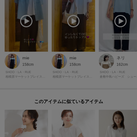
mie
mie
ネリ
158cm
158cm
162cm
SHOO・LA・RUE
SHOO・LA・RUE
SHOO・LA・RUE
相模原マーケットプレイス シューラルー
相模原マーケットプレイス シューラルー
倉敷中
このアイテムに似ているアイテム