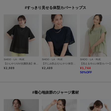
#すっきり見せる体型カバートップス
SHOO・LA・RUE
SHOO・LA・RUE
SHOO・LA・RUE
【ひんやり/UV/抗菌防臭】体型カバーも叶う 裾切り替えAライントップス
【汗じみ防止/ひんやり/体型カバー】真夏の味方。 汗じみが気になりにくい お袖レースフレアTシャツ
¥
2,989
¥
2,489
¥
1,744
50
%OFF
#着心地抜群のジャージ素材