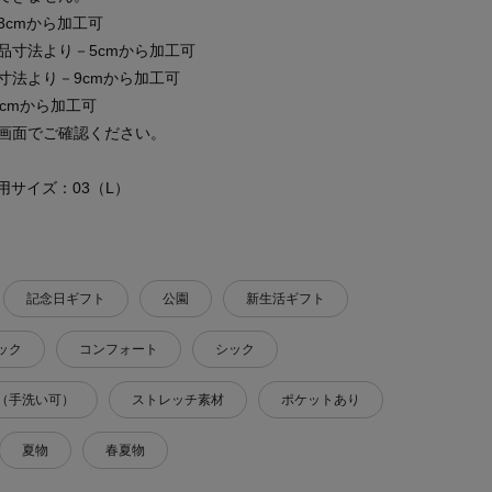
cmから加工可
品寸法より－5cmから加工可
寸法より－9cmから加工可
cmから加工可
画面でご確認ください。
 着用サイズ：03（L）
記念日ギフト
公園
新生活ギフト
ック
コンフォート
シック
（手洗い可）
ストレッチ素材
ポケットあり
夏物
春夏物