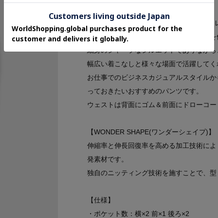
【デザインポイント】
縦・横・斜め360度伸縮する革新的なス
い、しっかりとした素材感のツイル素材を
細身のシャープなシルエットでありながら
幅広い着こなしと様々な場面で活躍してく
お仕事でのビジネスカジュアルスタイルか
っておきたいおすすめのパンツです。
ウェストは背面にゴム＆前面にドローコー
【WONDER SHAPE(ワンダーシェイプ)】
伸縮率と伸長回復率を高める加工技術により
発素材です。
独自のニッティング技術を施すことで、型
【仕様】
・ポケット数：横×2 前×1 後ろ×2