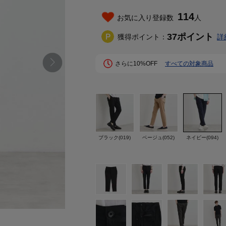
114
お気に入り登録数
人
37
ポイント
獲得ポイント：
詳
さらに10%OFF
すべての対象商品
ブラック(019)
ベージュ(052)
ネイビー(094)