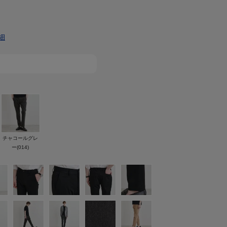
細
チャコールグレ
ー(014)