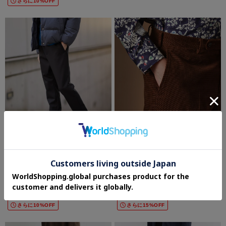
さらに10%OFF
TAKEO KIKUCHI
40CARATS&525
【JUST ONE LAYER】ダウンファブリ
【Sサイズ～】ドビーキャラメルコールス
ック イージーパンツ
ラックス
¥12,100
¥17,325
50%OFF
50%OFF
さらに10%OFF
さらに15%OFF