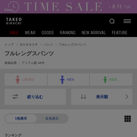
SALE
WEAR
GOODS
RANKING
NEW ARRIVAL
FEATURE
トップ
タケオキクチ
パンツ
フルレングスパンツ
フルレングスパンツ
検索結果 ： アイテム数
46
件
LADIES
MEN
KIDS
絞り込む
表示順
1色表示
全色表示
ランキング