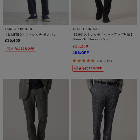
TAKEO KIKUCHI
TAKEO KIKUCHI
【LIMITED】ストレッチ チノパンツ
【360°ストレッチ／セットアップ対応】
None Of Stress パンツ
¥15,400
¥13,200
さらに20%OFF
40%OFF
5.0 (1件)
さらに15%OFF