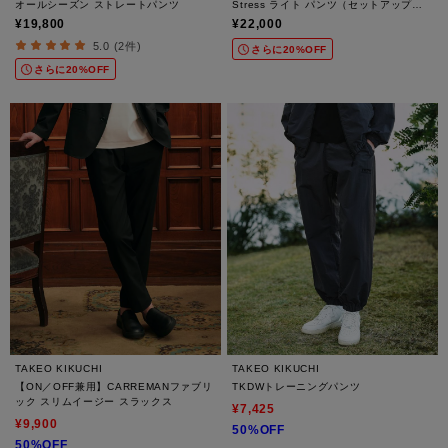
オールシーズン ストレートパンツ
Stress ライト パンツ（セットアップ対
応）
¥19,800
¥22,000
5.0 (2件)
さらに20%OFF
さらに20%OFF
TAKEO KIKUCHI
TAKEO KIKUCHI
【ON／OFF兼用】CARREMANファブリ
TKDWトレーニングパンツ
ック スリムイージー スラックス
¥7,425
¥9,900
50%OFF
50%OFF