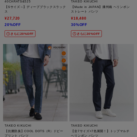
40CARATS&525
TAKEO KIKUCHI
【Sサイズ～】ディープブラックスラック
【Made in JAPAN】播州織 ヘリンボン
ス
ストレート パンツ
¥27,720
¥18,480
20%OFF
30%OFF
さらに20%OFF
さらに20%OFF
TAKEO KIKUCHI
TAKEO KIKUCHI
【抗菌防臭】COOL DOTS（R）ドビー
【全7サイズ×7色展開！】トップマルチ
プリント パンツ
ヘリンボン パンツ