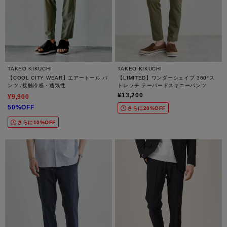
TAKEO KIKUCHI
TAKEO KIKUCHI
【COOL CITY WEAR】エアートール パ
【LIMITED】ワンダーシェイプ 360°ス
ンツ /接触冷感・通気性
トレッチ テーパードスキニーパンツ
¥13,200
¥9,900
50%OFF
さらに20%OFF
さらに10%OFF