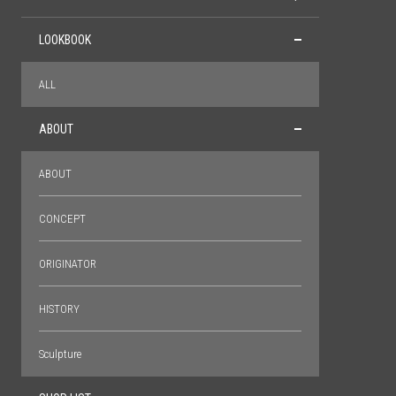
LOOKBOOK
ALL
ABOUT
ABOUT
CONCEPT
ORIGINATOR
HISTORY
Sculpture