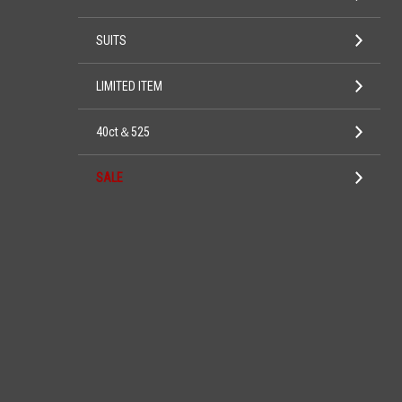
SUITS
LIMITED ITEM
40ct＆525
SALE