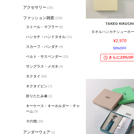
アクセサリー
(16)
ファッション雑貨
(133)
TAKEO KIKUCHI
ストール・マフラー
(8)
タオルハンカチシューホ
ハンカチ・ハンドタオル
(11)
¥2,970
スカーフ・バンダナ
(4)
50%OFF
ベルト・サスペンダー
(15)
さらに20%OF
サングラス・メガネ
(4)
ネクタイ
(56)
ネクタイピン
(7)
折りたたみ傘
(1)
キーケース・キーホルダー・チャ
ーム
(9)
その他
(18)
アンダーウェア
(1)