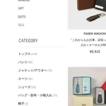
RANKING
GIFT
SUITS
SALE
TAKEO KIKUCHI
CATEGORY
「これからもお仕事、頑張
入れ＋キーホルダB
¥8,910
トップス
(143)
パンツ
(50)
ジャケット/アウター
(70)
スーツ
(25)
シューズ
(13)
バッグ・財布・小物入れ
(73)
帽子
(3)