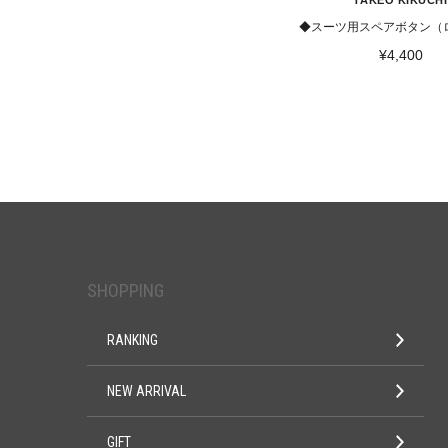
TAKEO KIKUCHI
◆スーツ用スペアボタン（
¥4,400
SHOPPING
RANKING
NEW ARRIVAL
GIFT