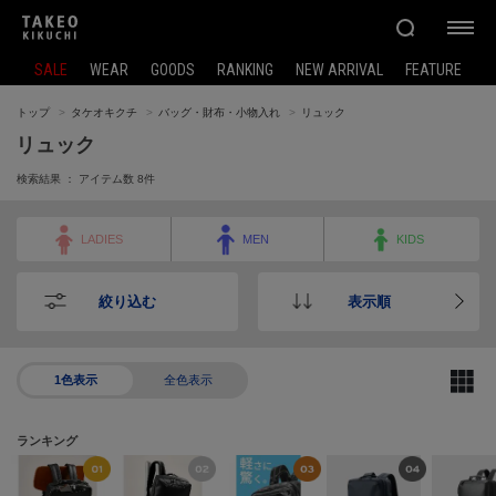
SALE
WEAR
GOODS
RANKING
NEW ARRIVAL
FEATURE
トップ
タケオキクチ
バッグ・財布・小物入れ
リュック
リュック
検索結果 ： アイテム数
8
件
LADIES
MEN
KIDS
絞り込む
表示順
1色表示
全色表示
ランキング