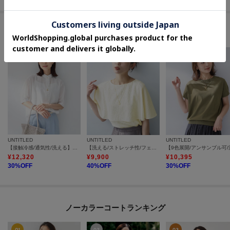
#幅広く活躍する洗えるトップス
UNTITLED
UNTITLED
UNTITLED
【接触冷感/通気性/洗える】スタンドカラーフリルブラウス
【洗える/ストレッチ性/フェミニン】ケープデザインブラウス
¥
12,320
¥
9,900
¥
10,395
30
%OFF
40
%OFF
30
%OFF
ノーカラーコートランキング