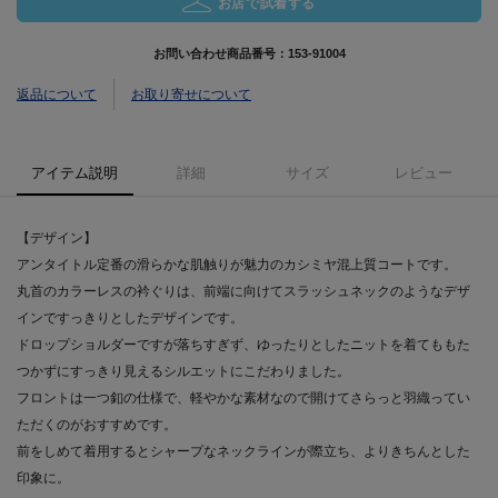
お店で試着する
お問い合わせ商品番号：
153-91004
返品について
お取り寄せについて
アイテム説明
詳細
サイズ
レビュー
【デザイン】
アンタイトル定番の滑らかな肌触りが魅力のカシミヤ混上質コートです。
丸首のカラーレスの衿ぐりは、前端に向けてスラッシュネックのようなデザ
インですっきりとしたデザインです。
ドロップショルダーですが落ちすぎず、ゆったりとしたニットを着てももた
つかずにすっきり見えるシルエットにこだわりました。
フロントは一つ釦の仕様で、軽やかな素材なので開けてさらっと羽織ってい
ただくのがおすすめです。
前をしめて着用するとシャープなネックラインが際立ち、よりきちんとした
印象に。