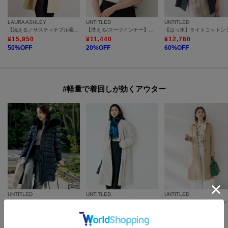
LAURA ASHLEY
UNTITLED
UNTITLED
【洗える／サスティナブル素材】ギャザースリーブ グログランコート
【洗える/スーツインナー】ジョーゼットミニマルブラウス
¥
15,950
¥
11,440
¥
12,760
50
%OFF
20
%OFF
60
%OFF
#軽量で着回しが効くアウター
UNTITLED
UNTITLED
UNTITLED
【はっ水機能/フード取り外し可/防寒】ロングダウンコート
【ロング丈/軽やか】テーラード リバーコート
【はっ水
¥
61,600
¥
41,580
¥
15,840
30
%OFF
60
%OFF