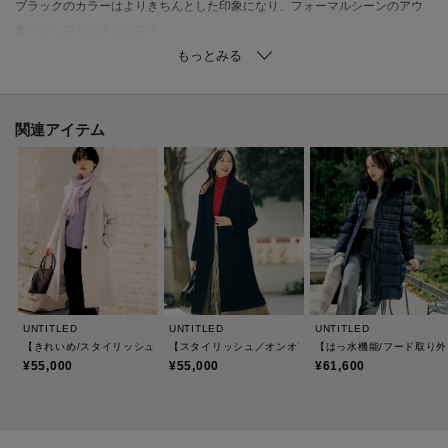
ブラックのカラーはよりきちんとした印象になり、フォーマルシーンのアウ
ターとしてもおすすめです。
【素材感】
経、緯共通のウールカシミヤ混の混紡糸を使用した高級素材。織組織は滑ら
かで光沢感が表現されやすい朱子織で織られています。後加工で起毛加工の
ビーバー仕上げをしており、しっとりとした美しい艶と暖かみのある風合い
関連アイテム
が特徴の素材です。
【着こなしポイント】
テーパードのパンツできれいめコーデも、スカートでフェミニンコーデもお
すすめです。
シーンを問わず活躍する毎年人気の上質コートです。
※照明の関係により、実際よりも色味が違って見える場合があります。ま
UNTITLED
UNTITLED
UNTITLED
た、パソコン・スマートフォンなどの環境により、若干製品と画像のカラー
【きれいめ/スタイリッシュ】2WAYスタンドカラーロングコート
【スタイリッシュ／オンオフ兼用】ウールチェスターコー
【はっ水機能/フード取り外
が異なる場合もございます。
¥55,000
¥55,000
¥61,600
モデル情報：身長163cm B80 W59 H82 着用サイズ：02（M）