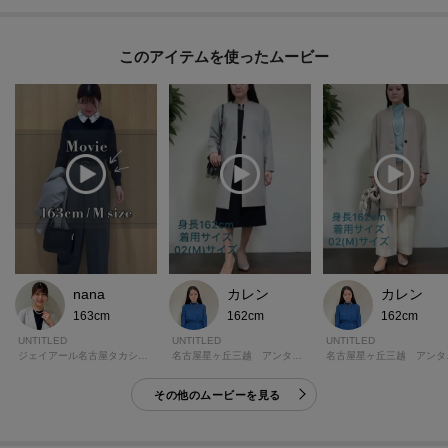
このアイテムを使ったムービー
nana
カレン
カレン
163cm
162cm
162cm
UNTITLED
UNTITLED
UNTITLED
ジェイアール名古屋タカシマヤ アンタイトル
名古屋星ヶ丘三越 アンタイトル
名古屋
その他のムービーを見る