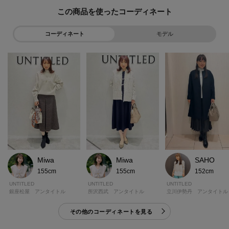
この商品を使った
コーディネート
モデル
Miwa
Miwa
SAHO
155cm
155cm
152cm
UNTITLED
UNTITLED
UNTITLED
銀座松屋 アンタイトル
所沢西武 アンタイトル
立川伊勢丹 アンタイトル
その他のコーディネートを見る