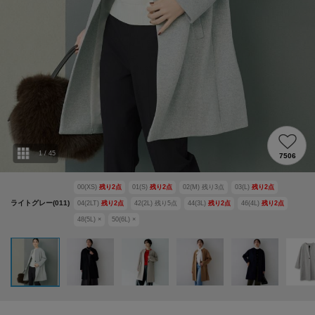
1
/
45
7506
00(XS)
残り
2
点
01(S)
残り
2
点
02(M)
残り
3
点
03(L)
残り
2
点
ライトグレー(011)
04(2LT)
残り
2
点
42(2L)
残り
5
点
44(3L)
残り
2
点
46(4L)
残り
2
点
48(5L)
×
50(6L)
×