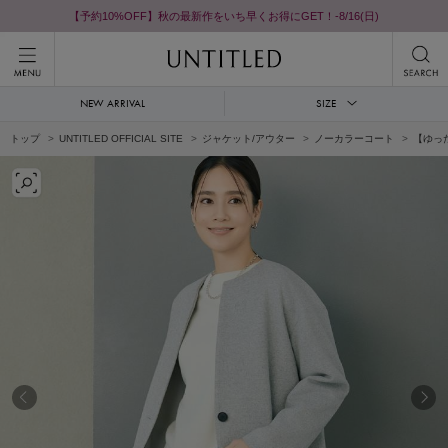
【予約10%OFF】秋の最新作をいち早くお得にGET！-8/16(日)
NEW ARRIVAL
SIZE
トップ
UNTITLED OFFICIAL SITE
ジャケット/アウター
ノーカラーコート
【ゆっ