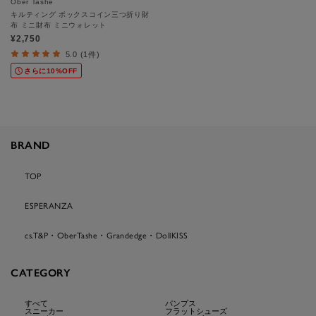
Ober Tashe
キルティング ボックスコイン三つ折り財
布 ミニ財布 ミニウォレット
¥2,750
5.0 (1件)
さらに10%OFF
BRAND
TOP
ESPERANZA
cs.T&P・OberTashe・Grandedge・DollKISS
CATEGORY
すべて
パンプス
スニーカー
フラットシューズ