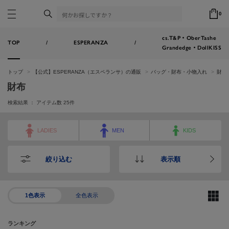
0
cs.T&P・OberTashe
TOP
/
ESPERANZA
/
Grandedge・DollKISS
トップ
【公式】ESPERANZA（エスペランサ）の通販
バッグ・財布・小物入れ
財布
財布
検索結果 ： アイテム数
25
件
LADIES
MEN
KIDS
絞り込む
表示順
1色表示
全色表示
ランキング