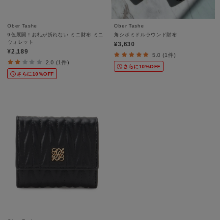
Ober Tashe
Ober Tashe
9色展開！お札が折れない ミニ財布 ミニ
角シボミドルラウンド財布
ウォレット
¥3,630
¥2,189
5.0 (1件)
2.0 (1件)
さらに10%OFF
さらに10%OFF