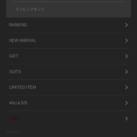
ラッピングキット
RANKING
NEW ARRIVAL
GIFT
SUITS
LIMITED ITEM
40ct＆525
SALE
CONTENTS