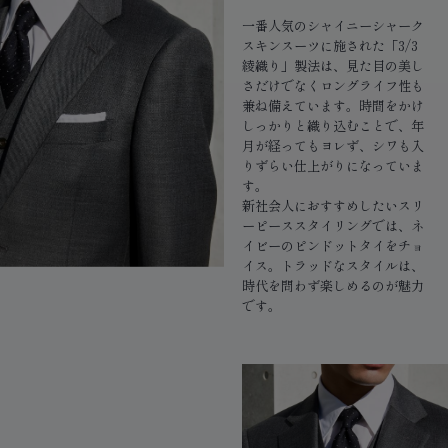
一番人気のシャイニーシャーク
スキンスーツに施された「3/3
綾織り」製法は、見た目の美し
さだけでなくロングライフ性も
兼ね備えています。時間をかけ
しっかりと織り込むことで、年
月が経ってもヨレず、シワも入
りずらい仕上がりになっていま
す。
新社会人におすすめしたいスリ
ーピーススタイリングでは、ネ
イビーのピンドットタイをチョ
イス。トラッドなスタイルは、
時代を問わず楽しめるのが魅力
です。