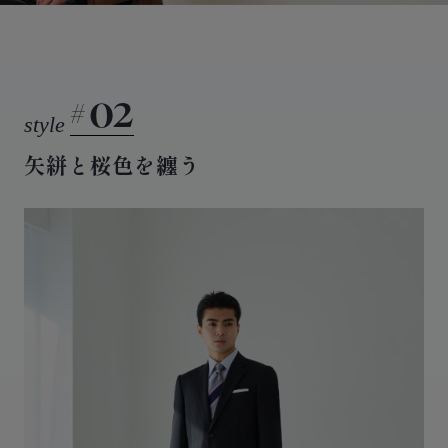
02
矢絣と桜色を纏う