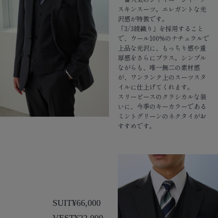
スキンスーツ。エレガントな光
沢感が特徴です。
「3/3綾織り」を採用すること
で、ウール100%のナチュラルで
上品な光沢に、もっちり感や重
厚感をさらにプラス。シンプル
ながらも、唯一無二の素材感
が、ワンランク上のスーツスタ
イルに仕上げてくれます。
スリーピースのクラシカルな装
いに、今季のキーカラーである
ミントグリーンのネクタイがお
すすめです。
SUIT
¥66,000
VEST
¥22,000