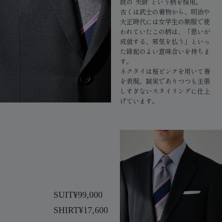
統の“矢絣”という柄を採用。
古くは武士の着物から、明治や
大正時代には女学生の制服で使
われていたこの柄は、「思いが
成就する、邪気を払う」といっ
た縁起のよい意味合いを持ちま
す。
ネクタイは桜ピンクを用いて春
を表現。誠実でありつつも主張
しすぎないスタイリングに仕上
げています。
SUIT
¥99,000
SHIRT
¥17,600