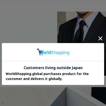
SUIT
¥99,000
SHIRT
¥19,800
TIE
¥13,200
SHOES
¥27,500