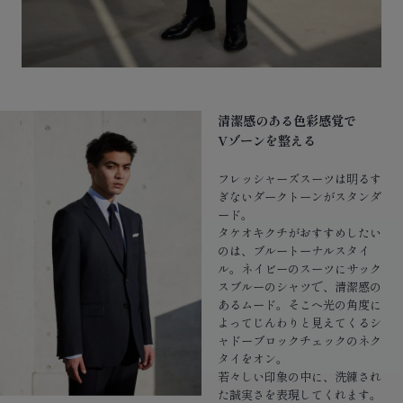
清潔感のある色彩感覚で
Vゾーンを整える
フレッシャーズスーツは明るす
ぎないダークトーンがスタンダ
ード。
タケオキクチがおすすめしたい
のは、ブルートーナルスタイ
ル。ネイビーのスーツにサック
スブルーのシャツで、清潔感の
あるムード。そこへ光の角度に
よってじんわりと見えてくるシ
ャドーブロックチェックのネク
タイをオン。
若々しい印象の中に、洗練され
た誠実さを表現してくれます。