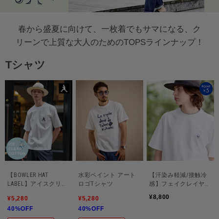
春から盛夏に向けて、一枚着でもサマになる、ク
リーンで上質な大人のためのTOPSラインナップ！
Tシャツ
【BOWLER HAT
水彩ペイント アート
【汗染み軽減/接触冷
LABEL】アイスクリア
ロゴTシャツ
感】フェイクレイヤー
コットンボーラーハッ
ド ワンポイント刺繍
¥8,800
¥5,280
¥5,280
トウォーカー 半袖ポ
Ｔシャツ
40%OFF
40%OFF
ケT