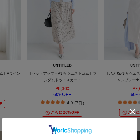
UNTITLED
UNTI
ム】Aライン
【セットアップ可/後ろウエストゴム】ラ
【洗える/後ろウエ
ンダムドットスカート
ャンブレーナ
¥8,360
¥9,
60%OFF
60%
4.9 (7件)
F
さらに20%OFF
さらに