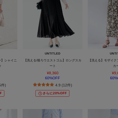
UNTITLED
UNTI
ー】シャイニ
【洗える/後ろウエストゴム】ロングスカ
【洗える】モザイク
ト
ート
カ
¥8,360
¥9,
60%OFF
60%
(5件)
4.9 (12件)
F
さらに20%OFF