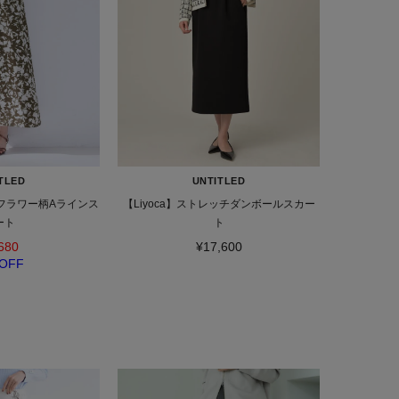
TLED
UNTITLED
フラワー柄Aラインス
【Liyoca】ストレッチダンボールスカー
ート
ト
680
¥17,600
OFF