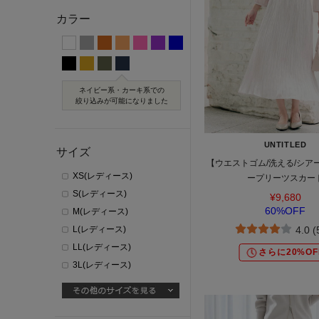
カラー
ネイビー系・カーキ系での
絞り込みが可能になりました
UNTITLED
サイズ
【ウエストゴム/洗える/シア
XS(レディース)
ープリーツスカー
S(レディース)
¥9,680
60%OFF
M(レディース)
L(レディース)
4.0 
LL(レディース)
さらに20%OF
3L(レディース)