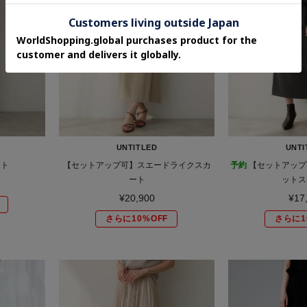
UNTITLED
UNTI
ート
【セットアップ可】スエードライクスカ
予約
【セットアップ
ート
ットス
¥20,900
¥17
さらに10%OFF
さらに1