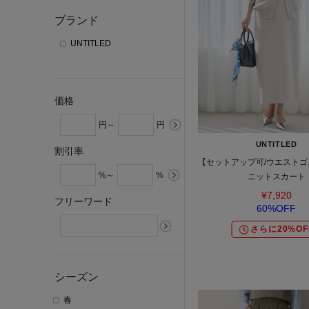
ブランド
UNTITLED
価格
円～
円
UNTITLED
割引率
【セットアップ可/ウエストゴ
%～
%
ニットスカート
¥7,920
フリーワード
60%OFF
さらに20%OF
シーズン
春