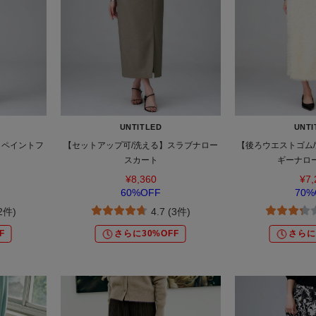
UNTITLED
UNTI
】ペイントフ
【セットアップ可/洗える】スラブナロー
【後ろウエストゴム/
スカート
ギーナロ
¥8,360
¥7,
60%OFF
70%
(2件)
4.7 (3件)
F
さらに30%OFF
さらに