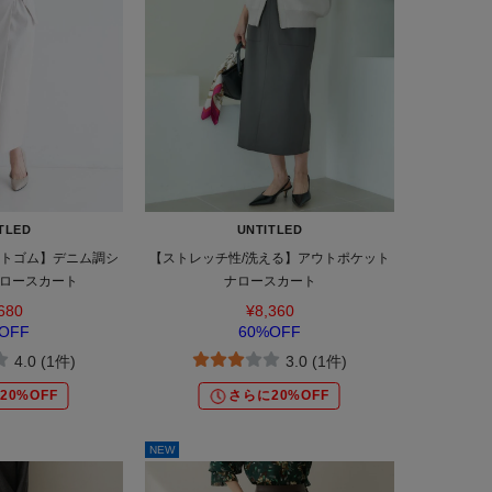
TLED
UNTITLED
ストゴム】デニム調シ
【ストレッチ性/洗える】アウトポケット
ロースカート
ナロースカート
680
¥8,360
OFF
60%OFF
4.0 (1件)
3.0 (1件)
20%OFF
さらに20%OFF
NEW