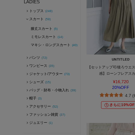
LADIES
トップス
(248)
スカート
(59)
膝丈スカート
(5)
ミモレスカート
(14)
マキシ・ロングスカート
(40)
パンツ
(72)
UNTITLED
ワンピース
(35)
【セットアップ可/後ろウエス
感】ローンフレアス
ジャケット/アウター
(73)
¥16,720
シューズ
(15)
20%OFF
バッグ・財布・小物入れ
(39)
4.7 
帽子
(3)
さらに10%OF
アクセサリー
(52)
ファッション雑貨
(37)
ジュエリー
(1)