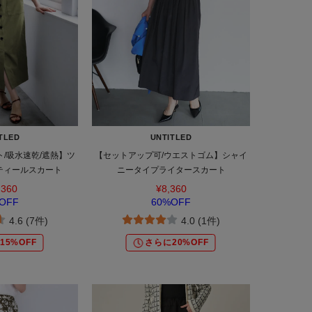
TLED
UNTITLED
ト/吸水速乾/遮熱】ツ
【セットアップ可/ウエストゴム】シャイ
ティールスカート
ニータイプライタースカート
,360
¥8,360
OFF
60%OFF
4.6 (7件)
4.0 (1件)
15%OFF
さらに20%OFF