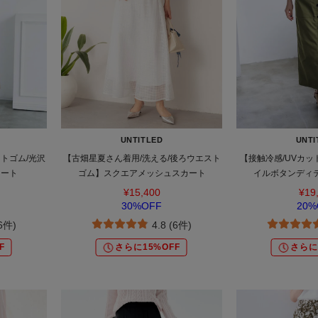
UNTITLED
UNTI
トゴム/光沢
【古畑星夏さん着用/洗える/後ろウエスト
【接触冷感/UVカッ
カート
ゴム】スクエアメッシュスカート
イルボタンディ
¥15,400
¥19
30%OFF
20%
(6件)
4.8 (6件)
F
さらに15%OFF
さらに