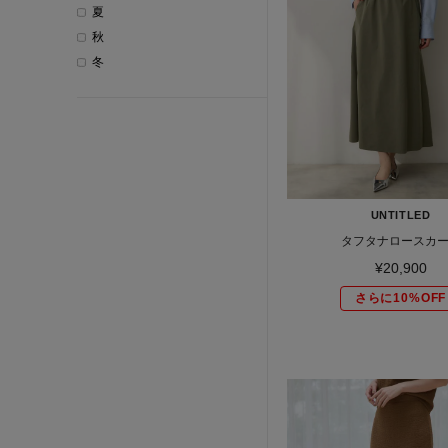
夏
秋
冬
UNTITLED
タフタナロースカ
¥20,900
さらに10%OFF