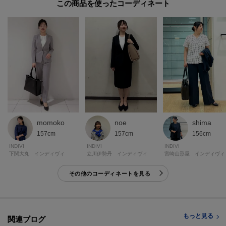
この商品を使った
お得な情報をGETできます！！
POINT.1
再入荷通知や、値下げ情報・在庫状況をメルマガにてお知らせ♪
POINT.2
マイページでお気に入り一覧をチェックでき、
自分だけのお買い物リストがつくれる♪
-・-・-・-・-・-・-・-・-・-・-・-・-・-・-・-・-・-・-・-・-・-
momoko
noe
shima
157cm
157cm
156cm
INDIVI
INDIVI
INDIVI
下関大丸 インディヴィ
立川伊勢丹 インディヴィ
宮崎山形屋 インディヴィ
※照明の関係により、実際よりも色味が違って見える場合があります。ま
た、パソコン・スマートフォンなどの環境により、若干製品と画像のカラー
その他のコーディネートを見る
が異なる場合もございます。
モデル情報：身長167cm B78 W61 H87 着用サイズ：38（M）
もっと見る
関連ブログ