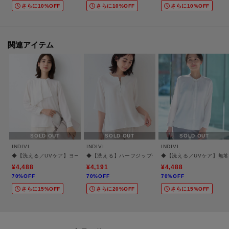
【検索キーワード】
さらに10%OFF
さらに10%OFF
さらに10%OFF
スーツ
【生地詳細】
関連アイテム
透け感：なし
伸縮性：なし
生地の厚み：普通
裏地：なし
洗濯方法：洗濯機洗い可
SOLD OUT
SOLD OUT
SOLD OUT
-・-・-・-・-・-・-・-・-・-・-・-・-・-・-・-・-・-・-・-・-・-
INDIVI
INDIVI
INDIVI
■気になるアイテムは『お気に入り登録』がおすすめです！■
◆【洗える／UVケア】ヨークフリルブラウス
◆【洗える】ハーフジップデザインブラウス
◆【洗える／UVケア】無
¥4,488
¥4,191
¥4,488
70%OFF
70%OFF
70%OFF
[お気に入り登録とは？]
さらに15%OFF
さらに20%OFF
さらに15%OFF
オンラインサイトの各アイテムにある「♡マーク」を
クリックして簡単に追加できます！
[おすすめPOINT]