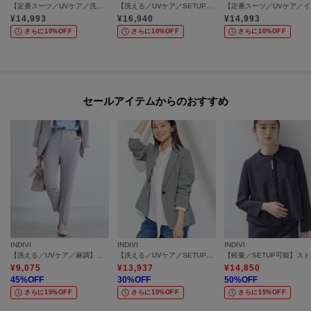
【定番スーツ／UVケア／洗える】ウール調タックテーパードパンツ
【洗える／UVケア／SETUP可能】ウール調ワイドパンツ
【定番
¥
14,993
¥
16,940
¥
14,993
さらに10%OFF
さらに10%OFF
さらに10%OFF
セールアイテムからのおすすめ
INDIVI
INDIVI
INDIVI
【洗える／UVケア／麻調】テーパードパンツ
【洗える／UVケア／SETUP可能】サッカー素材テーラードジャケット
【軽
¥
9,075
¥
13,937
¥
14,850
45
%OFF
30
%OFF
50
%OFF
さらに15%OFF
さらに10%OFF
さらに15%OFF