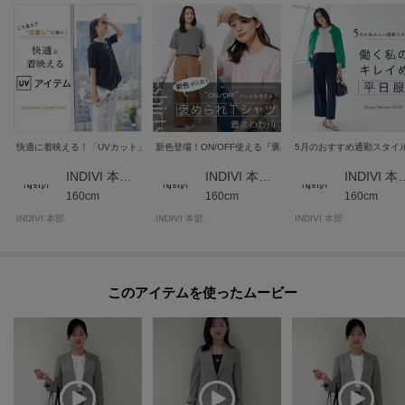
快適に着映える！「UVカット」アイテムをご紹介
新色登場！ON/OFF使える『褒められTシャツ』着まわし術
5月のおすすめ通勤スタイ
INDIVI 本部スタッフ
INDIVI 本部スタッフ
INDIVI 
160cm
160cm
160cm
INDIVI 本部
INDIVI 本部
INDIVI 本部
このアイテムを使ったムービー