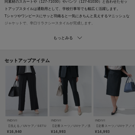
同素材のスカートや（127-71030）やパンツ（127-61030）と合わせたセッ
トアップスタイルは通勤用として、学校行事等でも幅広く活躍します。
Tシャツやワンピースにサッと羽織ると一気にきちんと見えするマニッシュな
ジャケットで、辛口リラクシースタイルが完成します。
【素材ポイント】
この素材は、すっきりとしたキレイめな表情と、清涼感のあるドライタッチ
が特徴の梳毛調合繊になります。
適度なストレッチ性を持ったラフな着心地に、シワになりにくいイージーケ
セットアップアイテム
ア性／UVケア性／接触冷感性も兼ね備えた素材になっております。
【仕様】
・ポケット数：横×2
・裏地なし
※この製品は、太陽光線中の紫外線（UV）を通しにくくします。この効果は
永久的ではありません。
INDIVI
INDIVI
INDIVI
【洗える／UVケア／SETUP可能】ウール調ワイドパンツ
【定番スーツ／UVケア／洗える】ウール調タックテーパ
【定番スーツ／UVケア／
¥16,940
¥14,993
¥14,993