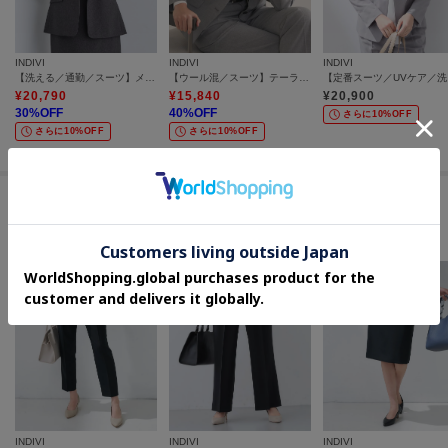
INDIVI
INDIVI
INDIVI
【洗える／通勤／スーツ】メランジストレッチ テーラージャケット
【ウール混／スーツ】テーラードカラージャケット
【定番
¥
20,790
¥
15,840
¥
20,900
30
%OFF
40
%OFF
さらに10%OFF
さらに10%OFF
さらに10%OFF
この商品を見た人はコチラの商品も
チェックしています
INDIVI
INDIVI
INDIVI