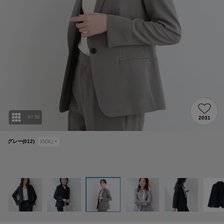
3
/
50
2031
グレー(012)
15(3L)
×