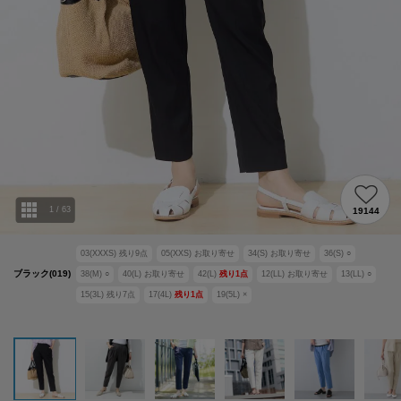
1
/
63
19144
03(XXXS)
残り
9
点
05(XXS)
お取り寄せ
34(S)
お取り寄せ
36(S)
○
ブラック(019)
38(M)
○
40(L)
お取り寄せ
42(L)
残り
1
点
12(LL)
お取り寄せ
13(LL)
○
15(3L)
残り
7
点
17(4L)
残り
1
点
19(5L)
×