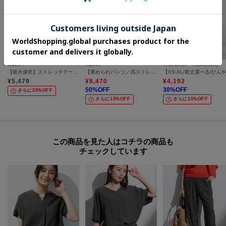
index
INDIVI
THE SHOP TK(Women)
【吸水速乾】ストレッチテーパードパンツ《セットアップ対応／イージーアイロン／ストレッチ／洗濯機OK》
【褒められパンツ／高ストレッチ】タックテーパードパンツ
¥
5,479
¥
8,470
¥
4,192
50
%OFF
30
%OFF
さらに20%OFF
さらに10%OFF
さらに10%OFF
この商品を見た人はコチラの商品も
チェックしています