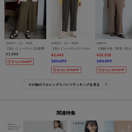
SHOO・LA・RUE
SHOO・LA・RUE
INDIVI
【高レビュー/S-LL/洗濯機可/セットアップ可】着丈選べる 軽凛(かろりん) ひんやりフ
【高レビュー/ひんやり/UV/SS-3L/セットアップ可】
【接触冷感／透湿／着る
¥3,989
¥2,442
¥10,010
30%OFF
30%OFF
さらに5%OFF
さらに15%OFF
さらに10%OFF
その他のフルレングスパンツランキングを見る
関連特集