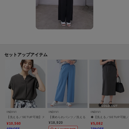
・ポケット数：横×2 後ろ×2
・裏地：オフホワイト（003） ライトグレー（011） ライトイエロー（030）
グレージュ（050）のみ
・裏地（ひざ丈）：ベージュ（052）のみ
【生地詳細】
透け感：ややあり
伸縮性：ややあり
セットアップアイテム
生地の厚み：普通
洗濯方法：洗濯機洗い可
【カラーについて】
・ネイビー（093）とネイビー（094）の違いについて
2024年より、ネイビーのカラー品番表記が（094）に変更となりました。カ
ラー自体の違いはございません。
SOLD OUT
INDIVI
INDIVI
INDIVI
【洗える／SETUP可能】スキッパーブラウス
【褒められパンツ／洗える】ウエストゴムワイドタックパ
◆【洗える／SETUP可能
-・-・-・-・-・-・-・-・-・-・-・-・-・-・-・-・-・-・-・-・-・-
¥18,920
¥10,560
¥5,082
■気になるアイテムは『お気に入り登録』がおすすめです！■
40%OFF
70%OFF