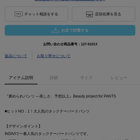
チャット相談をする
店頭在庫を見る
お店で試着する
お問い合わせ商品番号：
127-61013
返品について
お取り寄せについて
アイテム説明
詳細
サイズ
レビュー
『褒められパンツ ―美しさ、予想以上』Beauty project for PANTS
■ヒットNO．1！大人気のタックテーパードパンツ
【デザインポイント】
INDIVIで一番人気のタックテーパードパンツです。