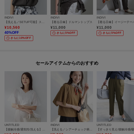
INDIVI
INDIVI
INDIVI
【洗える／SETUP可能】スキッパーブラウス
【着る日傘】ドルマントップス
¥
10,560
¥
11,000
¥
11,000
40
%OFF
さらに5%OFF
さらに5%OFF
さらに10%OFF
セールアイテムからのおすすめ
UNTITLED
INDIVI
UNTITLED
【接触冷感/通気性/洗える】Vネックフリルブラウス
【洗える／シアーチェック柄】異素材コンビスリーブトップス