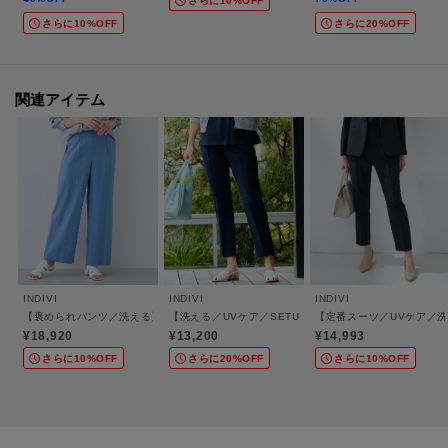
さらに10%OFF
さらに10%OFF
さらに20%OFF
＜お気に入り登録とは？＞
オンラインサイトの各アイテムにある「ハートマーク」を
クリックして簡単に追加できます！
関連アイテム
＜おすすめPOINT＞
お得な情報をGETできます！！
POINT．1
再入荷通知や、値下げ情報・在庫状況をメルマガにてお知らせ♪
POINT．2
INDIVI
INDIVI
INDIVI
マイページでお気に入り一覧をチェックでき、
【褒められパンツ／洗える】ウエストゴムワイドタックパンツ
【洗える／UVケア／SETUP可】着る日傘テーパードパン
【定番スーツ／UVケア／
自分だけのお買い物リストがつくれる♪
¥18,920
¥13,200
¥14,993
-・-・-・-・-・-・-・-・-・-・-・-・-・-・-・-・-・-・-・-・-・-
さらに10%OFF
さらに20%OFF
さらに10%OFF
※照明の関係により、実際よりも色味が違って見える場合があります。ま