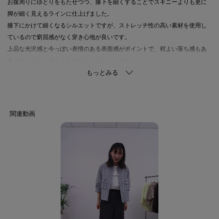
お腹周りにゆとりをもたせつつ、膝下を細くすることでスキニーよりも更に
脚が細く見えるラインに仕上げました。
膝下にかけて細くなるシルエットですが、ストレッチ性の高い素材を使用し
ているので窮屈感がなく穿き心地が良いです。
上品な光沢感と今っぽい表情のある表面感がポイントで、程よい落ち感もあ
るのでストンと落ちるきれいなシルエットです。
【スタイリングポイント】
大人気のパンツとセットアップスタイルがもっと楽しめるように、同素材の
ブラウス（127-82301）もご用意いたしました。
忙しい朝でも簡単にこなれた通勤スタイルが決まるシリーズです。
【素材ポイント】
強撚糸を使用しキュプラ本来の光沢感を抑え、深みのある発色と微光沢性を
持たせた素材です。
ナイロン糸を加えた事でシボ感とさらりとした風合いがあります。
着心地にこだわり、ストレッチ性があります。
【仕様】