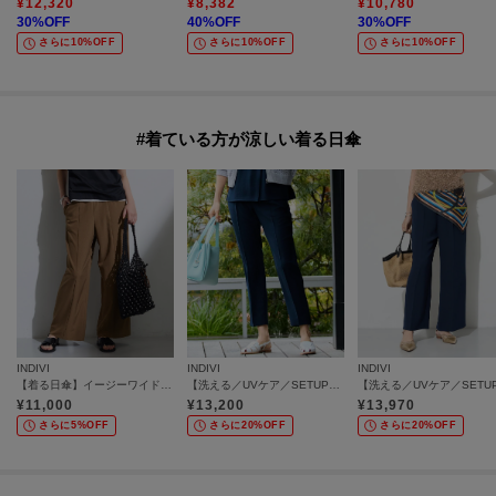
¥
12,320
¥
8,382
¥
10,780
30
%OFF
40
%OFF
30
%OFF
さらに10%OFF
さらに10%OFF
さらに10%OFF
#着ている方が涼しい着る日傘
INDIVI
INDIVI
INDIVI
【着る日傘】イージーワイドパンツ
【洗える／UVケア／SETUP可】着る日傘テーパードパンツ
¥
11,000
¥
13,200
¥
13,970
さらに5%OFF
さらに20%OFF
さらに20%OFF