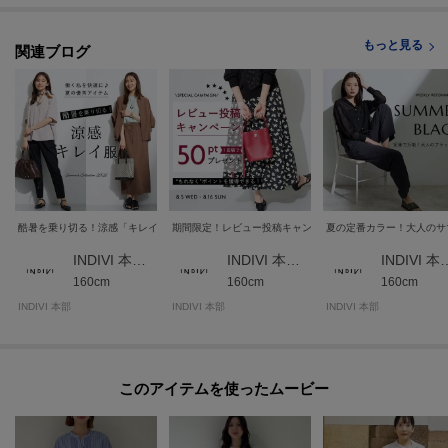
もっと見る
関連ブログ
酷暑を乗り切る！涼感「キレイ服」
期間限定！レビュー投稿キャンペーン★
夏の定番カラー！大人のサ
INDIVI 本部スタッフ
INDIVI 本部スタッフ
INDIVI 
160cm
160cm
160cm
INDIVI 本部
INDIVI 本部
INDIVI 本部
このアイテムを使ったムービー