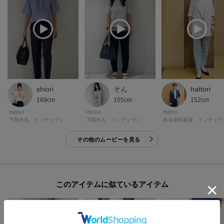
shiori
そん
hattori
169cm
155cm
152cm
INDIVI
INDIVI
INDIVI
下関大丸 インディヴィ
下関大丸 インディヴィ
名古屋松坂屋 インディヴ
その他のムービーを見る
このアイテムに似ているアイテム