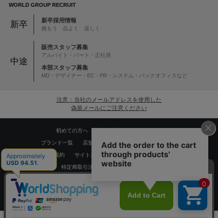
WORLD GROUP RECRUIT
新卒採用情報
新卒
挑もう 品よく 逞しく
販売スタッフ募集
アルバイト・パート・正社員
中途
本部スタッフ募集
MD・デザイナー・EC・PR・システム・バックオフィスなど
注意：当社のメールアドレスを使用した
偽装メールにご注意ください
初めての方へ
ご利用案内・お問い合わせ
ブランド一覧
店舗検索
企業情報
株主優待制度
利用規約
サイトポリシー
プライバシーポリシー
特定商取引法に基づく表記
採用情報
Copyrights © WORLD CO.,LTD. All rights reserved.
スマートフォン ｜
PC
0