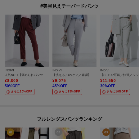
#美脚見えテーパードパンツ
INDIVI
INDIVI
INDIVI
人気NO.1【褒められパンツ／高ストレッチ／ウエストゴム】タックテーパードパンツ
【洗える／UVケア／麻調】テーパードパンツ
【SE
¥
8,800
¥
9,075
¥
11,550
50
%OFF
45
%OFF
30
%OFF
さらに10%OFF
さらに15%OFF
さらに10%OFF
フルレングスパンツランキング