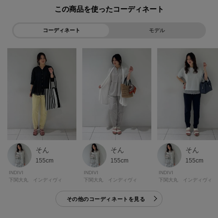
た、パソコン・スマートフォンなどの環境により、若干製品と画像のカラー
この商品を使った
が異なる場合もございます。
コーディネート
モデル
モデル情報：身長167cm B78 W61 H87 着用サイズ：38(M)
そん
そん
そん
155cm
155cm
155cm
INDIVI
INDIVI
INDIVI
下関大丸 インディヴィ
下関大丸 インディヴィ
下関大丸 インディヴィ
その他のコーディネートを見る