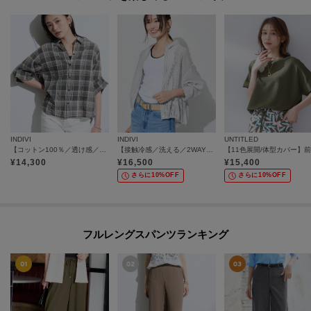
INDIVI
INDIVI
UNTITLED
【コットン100％／透け感／2WAY】袖アレンジ チェックシャツ
【接触冷感／洗える／2WAY】ドロスト付 シアーシャンブレーシャツ
¥
14,300
¥
16,500
¥
15,400
さらに10%OFF
さらに10%OFF
フルレングスパンツランキング