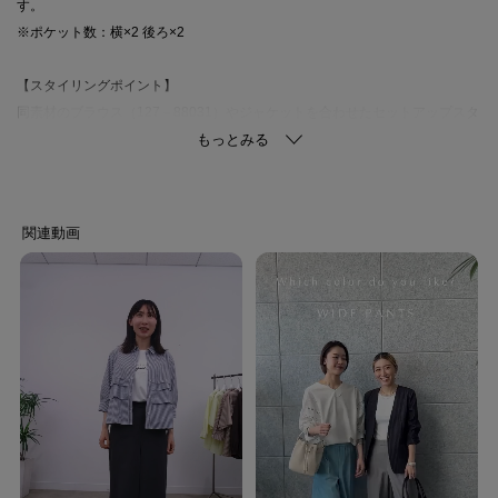
す。
※ポケット数：横×2 後ろ×2
【スタイリングポイント】
同素材のブラウス（127－88031）やジャケットを合わせたセットアップスタ
イルがおすすめです。
忙しい朝も簡単にこなれた通勤スタイルが完成します。
同じ素材のジャケット（127－48027）とセットアップスタイルは夏の通勤服
で活躍します。
【素材ポイント】
強撚糸を使用することでキュプラ本来の光沢感を抑え、深みのある発色と微
光沢性を持たせた良質素材です。
シボ感とさらりとした独特の風合があります。
ストレッチ性があり、着心地にもこだわった機能性の高い素材です。
※オフホワイト（003） ライトグレー（011）のみ裏地あり
※裏地のない部分はやや透け感があります。
【生地詳細】