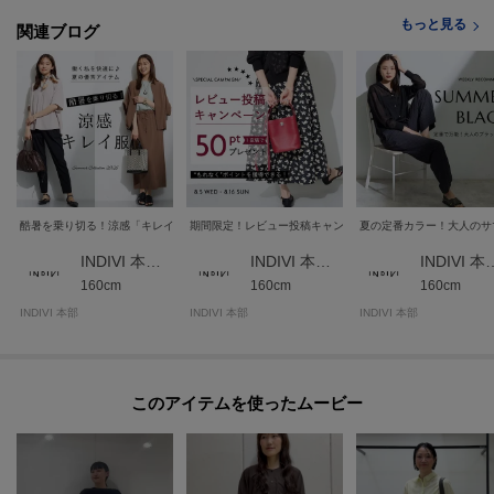
もっと見る
関連ブログ
酷暑を乗り切る！涼感「キレイ服」
期間限定！レビュー投稿キャンペーン★
夏の定番カラー！大人のサ
INDIVI 本部スタッフ
INDIVI 本部スタッフ
INDIVI 
160cm
160cm
160cm
INDIVI 本部
INDIVI 本部
INDIVI 本部
このアイテムを使ったムービー