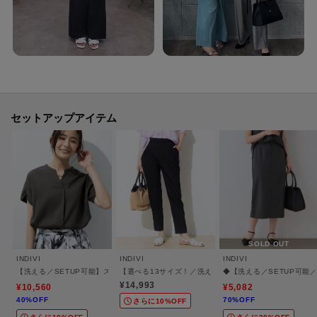
透け感：ややあり
伸縮性：あり
生地の厚み：普通
裏地：オフホワイト（003） ライトグレー（011）のみ裏地あり
洗濯方法：洗濯機洗い可
セットアップアイテム
※照明の関係により、実際よりも色味が違って見える場合があります。ま
た、パソコン・スマートフォンなどの環境により、若干製品と画像のカラー
が異なる場合もございます。
【加工サービス（裾上げ加工）のご案内】有料
SOLD OUT
この商品は加工サービス(裾上げ加工)対応商品です。
INDIVI
INDIVI
INDIVI
【洗える／SETUP可能】スキッパーブラウス
【選べる13サイズ！／洗える】ウエストゴムタックテー
◆【洗える／SETUP可能
在庫がある商品につきましては通常2週間前後でお届けいたします。
¥14,993
¥10,560
¥5,082
ご希望の場合は、製品寸法（股下の長さ）をご確認いただき、ショッピング
40%OFF
70%OFF
さらに10%OFF
カート画面にて加工サービスを選択し、股下の長さを入力して下さい。