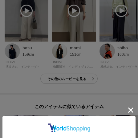
hasu
mami
shiho
159cm
151cm
160cm
INDIVI
INDIVI
INDIVI
博多大丸 インディヴィ
梅田阪神 インディヴィスモール
札幌
その他のムービーを見る
このアイテムに似ているアイテム