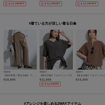
さらに10%OFF
さらに10%OFF
さらに10%OFF
#着ている方が涼しい着る日傘
INDIVI
INDIVI
INDIVI
【新作登場！着る日傘】 ワイドストレートパンツ
【着る日傘】ドルマントップス
¥
16,940
¥
11,000
¥
14,300
さらに5%OFF
#アレンジを楽しめる2WAYアイテム