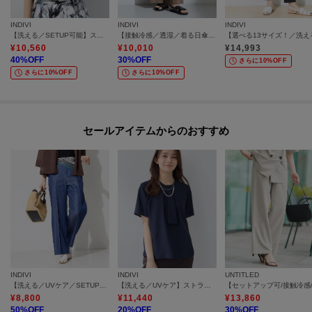
INDIVI
INDIVI
INDIVI
【洗える／SETUP可能】スキッパーブラウス
【接触冷感／透湿／着る日傘】イージーワイドパンツ
¥
10,560
¥
10,010
¥
14,993
40
%OFF
30
%OFF
さらに10%OFF
さらに10%OFF
さらに10%OFF
セールアイテムからのおすすめ
INDIVI
INDIVI
UNTITLED
【洗える／UVケア／SETUP可能】デニムライクワイドパンツ
【洗える／UVケア】ストライプ柄＆無地 ボウタイ風 半袖ブラウス
¥
8,800
¥
11,440
¥
13,860
50
%OFF
20
%OFF
30
%OFF