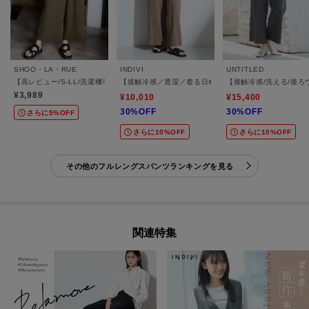
SHOO・LA・RUE
INDIVI
UNTITLED
【高レビュー/S-LL/洗濯機可/セットアップ可】着丈選べる 軽凛(かろりん) ひんやりフ
【接触冷感／透湿／着る日傘】イージーワイドパンツ
【接触冷感/洗える/後
¥3,989
¥10,010
¥15,400
30%OFF
30%OFF
さらに5%OFF
さらに10%OFF
さらに10%OFF
その他のフルレングスパンツランキングを見る
関連特集