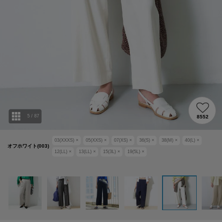
5
/
87
8552
03(XXXS)
×
05(XXS)
×
07(XS)
×
36(S)
×
38(M)
×
40(L)
×
オフホワイト(003)
12(LL)
×
13(LL)
×
15(3L)
×
19(5L)
×