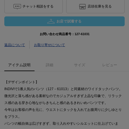
チャット相談をする
店頭在庫を見る
お店で試着する
お問い合わせ商品番号：
127-61031
返品について
お取り寄せについて
アイテム説明
詳細
サイズ
レビュー
【デザインポイント】
INDIVIで1番人気のパンツ（127－61013）と同素材のワイドタックパンツ。
微光沢と落ち感がある素材なのでカジュアルすぎず上品な印象で、リラック
ス感のある穿き心地ながらきちんと感のあるきれいめパンツです。
今年はお客様の声を元に、ウエストにタックを入れてお腹周りに少しゆとり
をプラス。
パンツの幅自体は広げすぎず、取り入れやすいシルエットに仕上げていま