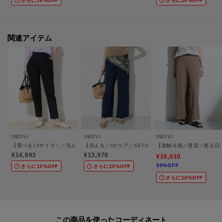
さらに10%OFF
さらに20%OFF
また、加工可能な股下の長さについては下記ご確認をお願いいたします。裾
出しの対応は行っておりませんので、製品寸法より長くすることはできませ
ん。
関連アイテム
※ジーンズ仕上げの場合、製品寸法より－3cmから加工可
※シングル（レディス）仕上げの場合、製品寸法より－5cmから加工可
※シングル（メンズ）仕上げの場合、製品寸法より－9cmから加工可
※ダブル仕上げの場合、製品寸法より－11cmから加工可
加工方法は商品よって異なりますので入力画面でご確認ください。
モデル情報：身長168cm B74 W58 H84 着用サイズ：38（M）
INDIVI
INDIVI
INDIVI
【選べる13サイズ！／洗える】ウエストゴムタックテーパード褒められパンツ
【洗える／UVケア／SETUP可】着る日傘ワイドパンツ
【接触冷感／透湿／着る日
¥14,993
¥13,970
¥10,010
30%OFF
さらに10%OFF
さらに20%OFF
さらに10%OFF
この商品を使った