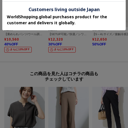
INDIVI
INDIVI
CORDIER
【褒められパンツ/ウール調素材】ラメ混ワイドパンツ
【SETUP可能／快適／シワになりにくい】リネンライクワイドパンツ
¥
10,560
¥
12,320
¥
12,650
40
%OFF
30
%OFF
50
%OFF
さらに10%OFF
さらに10%OFF
この商品を見た人はコチラの商品も
チェックしています