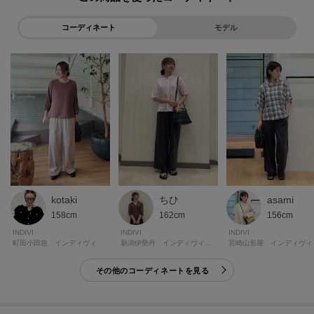
コーディネート
モデル
kotaki
ちひ
asami
158cm
162cm
156cm
INDIVI
INDIVI
INDIVI
町田小田急 インディヴィ
新潟伊勢丹 インディヴィラージ
宮崎山形屋 インディヴィ
その他のコーディネートを見る